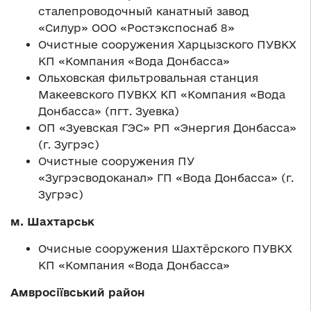
сталепроводочный канатный завод
«Силур» ООО «Ростэкспоснаб 8»
Очистные сооружения Харцызского ПУВКХ
КП «Компания «Вода Донбасса»
Ольховская фильтровальная станция
Макеевского ПУВКХ КП «Компания «Вода
Донбасса» (пгт. Зуевка)
ОП «Зуевская ГЭС» РП «Энергия Донбасса»
(г. Зугрэс)
Очистные сооружения ПУ
«Зугрэсводоканал» ГП «Вода Донбасса» (г.
Зугрэс)
м. Шахтарськ
Очисные сооружения Шахтёрского ПУВКХ
КП «Компания «Вода Донбасса»
Амвросіївський район