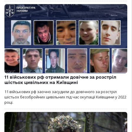
11 військових рф отримали довічне за розстріл
шістьох цивільних на Київщині
11 військових рф заочно засудили до довічного за розстріл
шістьох беззбройних цивільних під час окупації Київщини у 2022
році.