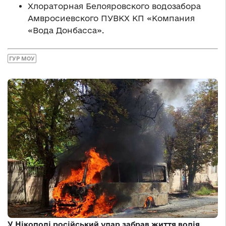
Хлораторная Белояровского водозабора
Амвросиевского ПУВКХ КП «Компания
«Вода Донбасса».
ГУР МОУ
У Нікополі російський удар забрав життя водія