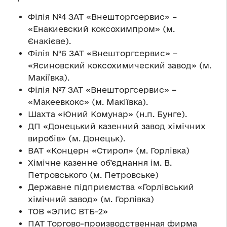
Філія №4 ЗАТ «Внешторгсервис» –
«Енакиевский коксохимпром» (м.
Єнакієве).
Філія №6 ЗАТ «Внешторгсервис» –
«Ясиновский коксохимический завод» (м.
Макіївка).
Філія №7 ЗАТ «Внешторгсервис» –
«Макеевкокс» (м. Макіївка).
Шахта «Юний Комунар» (н.п. Бунге).
ДП «Донецький казенний завод хімічних
виробів» (м. Донецьк).
ВАТ «Концерн «Стирол» (м. Горлівка)
Хімічне казенне об’єднання ім. В.
Петровського (м. Петровське)
Державне підприємства «Горлівський
хімічний завод» (м. Горлівка)
ТОВ «ЭЛИС ВТБ-2»
ПАТ Торгово-производственная фирма