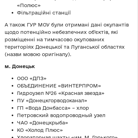
«Полюс»
Фільтраційні станції
А також ГУР МОУ були отримані дані окупантів
щодо потенційно небезпечних об’єктів, які
розміщенні на тимчасово окупованих
територіях Донецької та Луганської областях
(назви мовою оригіналу).
м. Донецьк
ООО «ДПЗ»
ОБЪЕДИНЕНИЕ «ВИНТЕРПРОМ»
Гидроузел №26 «Красная звезда»
ПУ «Донецкгорводоканал»
ГП «Вода Донбасса» – хлор
Петровский водопроводный узел
ЧАО «Донецкрыба»
КО «Холод Плюс»
Хлораторная шахты «им. М. Горького»