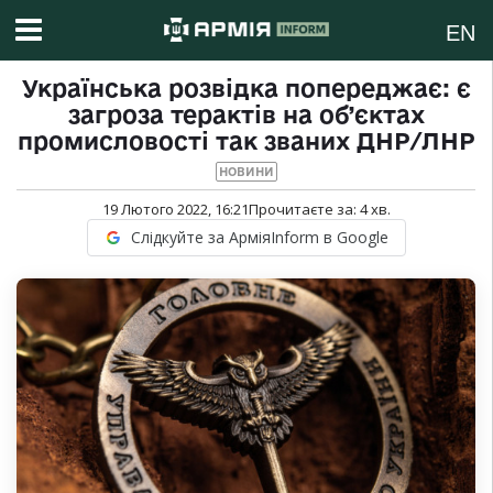
EN
Українська розвідка попереджає: є
загроза терактів на об’єктах
промисловості так званих ДНР/ЛНР
НОВИНИ
19 Лютого 2022, 16:21
Прочитаєте за:
4
хв.
Слідкуйте за АрміяInform в Google