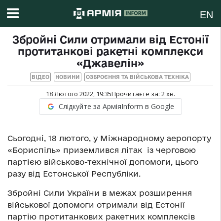
EN
Збройні Сили отримали від Естонії
протитанкові ракетні комплекси
«Джавелін»
ВІДЕО
НОВИНИ
ОЗБРОЄННЯ ТА ВІЙСЬКОВА ТЕХНІКА
18 Лютого 2022, 19:35
Прочитаєте за:
2
хв.
Слідкуйте за АрміяInform в Google
Сьогодні, 18 лютого, у Міжнародному аеропорту
«Бориспіль» приземлився літак із черговою
партією військово-технічної допомоги, цього
разу від Естонської Республіки.
Збройні Сили України в межах розширення
військової допомоги отримали від Естонії
партію протитанкових ракетних комплексів