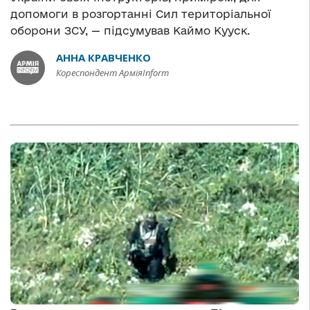
допомоги в розгортанні Сил територіальної
оборони ЗСУ, — підсумував Каймо Кууск.
АННА КРАВЧЕНКО
Кореспондент АрміяInform