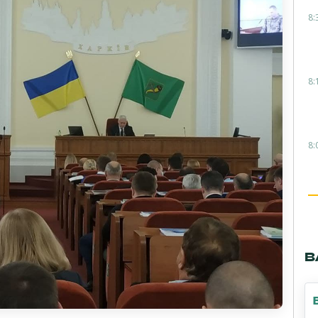
8:
8:
8:
В