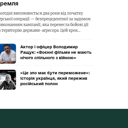
ремля
ьогодні виповнюється два роки від початку
урської операції — безпрецедентної за задумом
виконанням кампанії, яка перенесла бойові дії
а територію держави-агресора. Цей крок…
Актор і офіцер Володимир
Ращук: «Воєнні фільми не мають
нічого спільного з війною»
«Це зло має бути переможене»:
історія українця, який пережив
російський полон