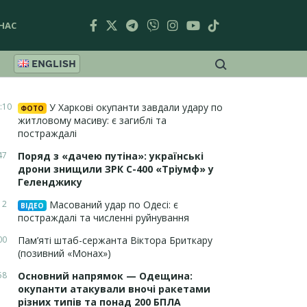
НАС
ENGLISH
:10
У Харкові окупанти завдали удару по
ФОТО
житловому масиву: є загиблі та
постраждалі
47
Поряд з «дачею путіна»: українські
дрони знищили ЗРК С-400 «Тріумф» у
Геленджику
12
Масований удар по Одесі: є
ВІДЕО
постраждалі та численні руйнування
00
Пам’яті штаб-сержанта Віктора Бриткару
(позивний «Монах»)
58
Основний напрямок — Одещина:
окупанти атакували вночі ракетами
різних типів та понад 200 БПЛА