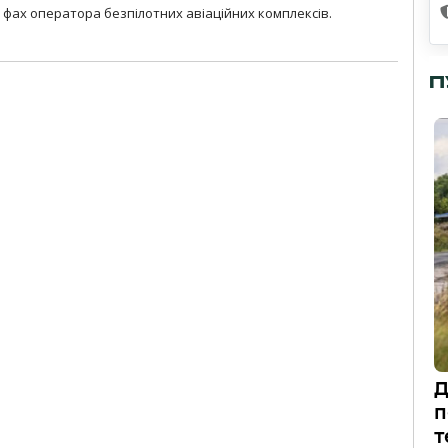
фах оператора безпілотних авіаційних комплексів.
П
Д
п
т