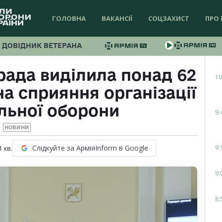
ГОЛОВНА
ВАКАНСІЇ
СОЦЗАХИСТ
ПРО 
ДОВІДНИК ВЕТЕРАНА
рада виділила понад 62
10
а сприяння організації
льної оборони
9:
НОВИНИ
9:
Слідкуйте за АрміяInform в Google
1
хв.
9:
8: