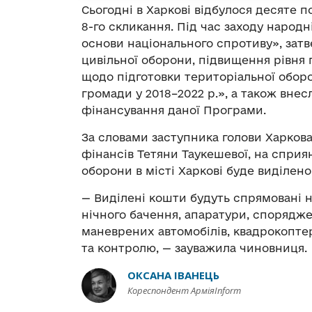
Сьогодні в Харкові відбулося десяте п
8-го скликання. Під час заходу наро
основи національного спротиву», зат
цивільної оборони, підвищення рівня 
щодо підготовки територіальної оборо
громади у 2018–2022 р.», а також вне
фінансування даної Програми.
За словами заступника голови Харков
фінансів Тетяни Таукешевої, на сприя
оборони в місті Харкові буде виділено
— Виділені кошти будуть спрямовані 
нічного бачення, апаратури, споряд
маневрених автомобілів, квадрокопте
та контролю, — зауважила чиновниця.
ОКСАНА ІВАНЕЦЬ
Кореспондент АрміяInform