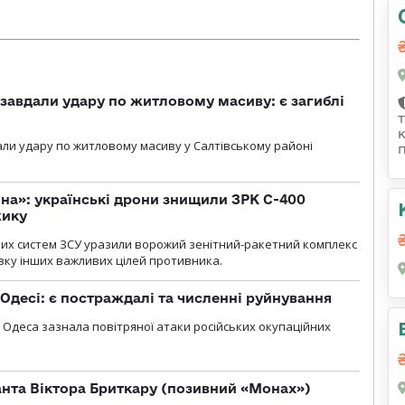
 завдали удару по житловому масиву: є загиблі
али удару по житловому масиву у Салтівському районі
іна»: українські дрони знищили ЗРК С-400
жику
них систем ЗСУ уразили ворожий зенітний-ракетний комплекс
изку інших важливих цілей противника.
Одесі: є постраждалі та численні руйнування
я, Одеса зазнала повітряної атаки російських окупаційних
нта Віктора Бриткару (позивний «Монах»)