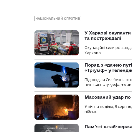
НАЦІОНАЛЬНИЙ СПРОТИВ
У Харкові окупанти
та постраждалі
Окупаційні сили рф завд
Харкова.
Поряд з «дачею пут
«Тріумф» у Геленд
Підрозділи Сил безпілот
ЗРК С-400 «Тріумф», та н
Масований удар по 
У ніч на неділю, 9 серпн
військ.
Пам’яті штаб-сержа