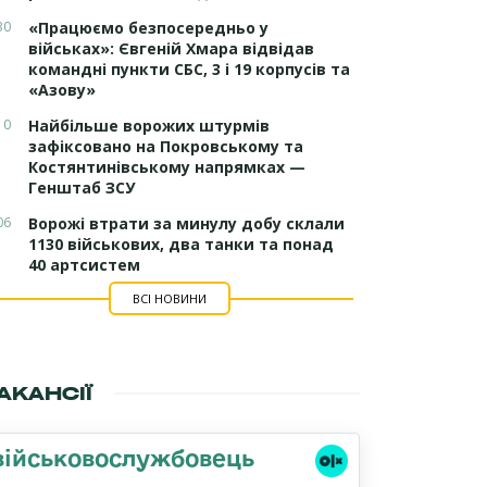
30
«Працюємо безпосередньо у
військах»: Євгеній Хмара відвідав
командні пункти СБС, 3 і 19 корпусів та
«Азову»
10
Найбільше ворожих штурмів
зафіксовано на Покровському та
Костянтинівському напрямках —
Генштаб ЗСУ
06
Ворожі втрати за минулу добу склали
1130 військових, два танки та понад
40 артсистем
ВСІ НОВИНИ
АКАНСІЇ
військовослужбовець