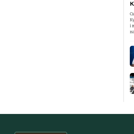
К
С
К
і 
н