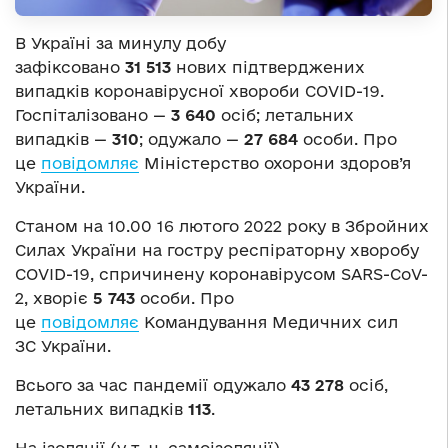
В Україні за минулу добу
зафіксовано
31 513
нових підтверджених
випадків коронавірусної хвороби COVID-19.
Госпіталізовано —
3 640
осіб; летальних
випадків —
310
; одужало —
27 684
особи. Про
це
повідомляє
Міністерство охорони здоров’я
України.
Станом на 10.00 16 лютого 2022 року в Збройних
Силах України на гостру респіраторну хворобу
COVID-19, спричинену коронавірусом SARS-CoV-
2, хворіє
5 743
особи. Про
це
повідомляє
Командування Медичних сил
ЗС України.
Всього за час пандемії одужало
43 278
осіб,
летальних випадків
113
.
На ізоляції (у т. ч. самоізоляції)