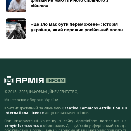
фільми не мають нічого спільного з
війною»
«Це зло має бути переможене»: історія
українця, який пережив російський полон
© 2018 - 2026, ІНФОРМАЦІЙНЕ АГЕНТСТВО,
Міністерство оборони України
Контент доступний за ліцензією
Creative Commons Attribution 4.0
International license
якщо не зазначено інше.
При використанні контенту з сайту АрміяInform посилання на
armyinform.com.ua
обов’язкове. Для суб’єктів у сфері онлайн-медіа
обов’язковим є розміщення у першому абзаці матеріалу прямого та