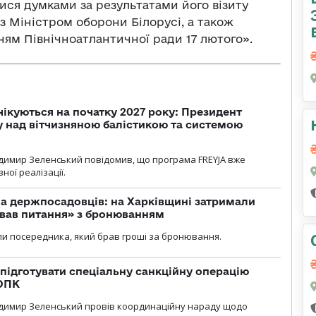
ися думками за результатами його візиту
з Міністром оборони Білорусі, а також
ням Північноатлантичної ради 17 лютого».
чікуються на початку 2027 року: Президент
у над вітчизняною балістикою та системою
димир Зеленський повідомив, що програма FREYJA вже
ної реалізації.
а держпосадовців: на Харківщині затримали
ував питання» з бронюванням
и посередника, який брав гроші за бронювання.
підготувати спеціальну санкційну операцію
 ОПК
димир Зеленський провів координаційну нараду щодо