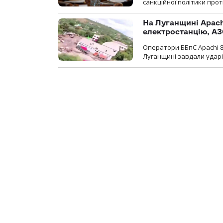
санкційної політики проти
На Луганщині Apach
електростанцію, АЗ
Оператори ББпС Apachi 8
Луганщині завдали ударів