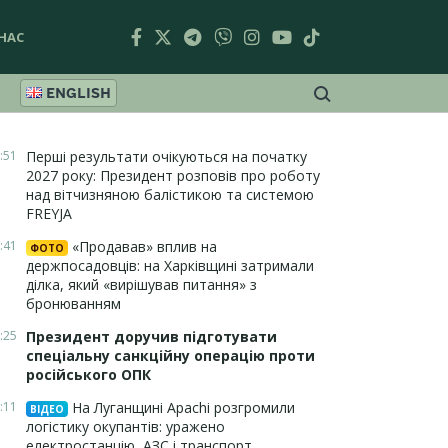
НАС
ENGLISH
:51
Перші результати очікуються на початку
2027 року: Президент розповів про роботу
над вітчизняною балістикою та системою
FREYJA
:41
«Продавав» вплив на
ФОТО
держпосадовців: на Харківщині затримали
ділка, який «вирішував питання» з
бронюванням
:25
Президент доручив підготувати
спеціальну санкційну операцію проти
російського ОПК
:11
На Луганщині Apachi розгромили
ВІДЕО
логістику окупантів: уражено
електростанцію, АЗС і транспорт