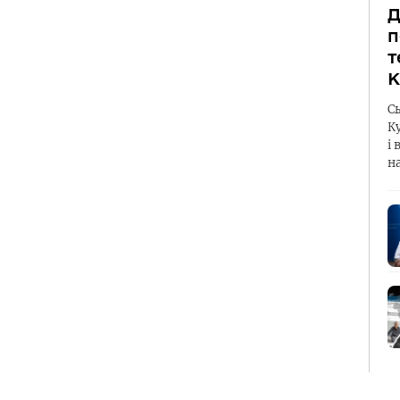
Д
п
т
К
С
К
і 
н