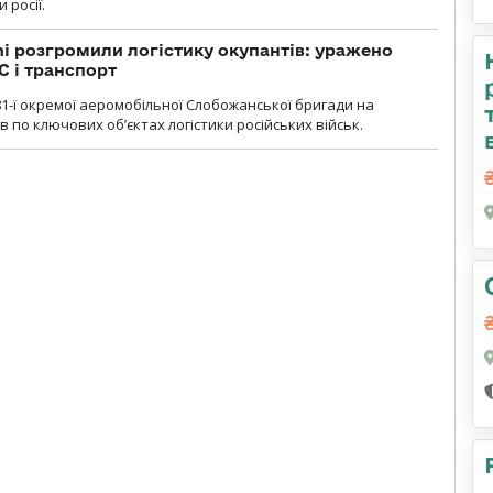
 росії.
i розгромили логістику окупантів: уражено
С і транспорт
1-ї окремої аеромобільної Слобожанської бригади на
 по ключових об’єктах логістики російських військ.