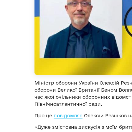
Міністр оборони України Олексій Рез
оборони Великої Британії Беном Волле
час якої очільники оборонних відомст
Північноатлантичної ради.
Про це
повідомляє
Олексій Резніков на
«Дуже змістовна дискусія з моїм бри