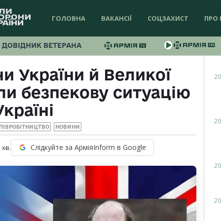
ГОЛОВНА
ВАКАНСІЇ
СОЦЗАХИСТ
ПРО 
ДОВІДНИК ВЕТЕРАНА
и України й Великої
20
ли безпекову ситуацію
Україні
20
ПІВРОБІТНИЦТВО
НОВИНИ
Слідкуйте за АрміяInform в Google
1
хв.
20
20