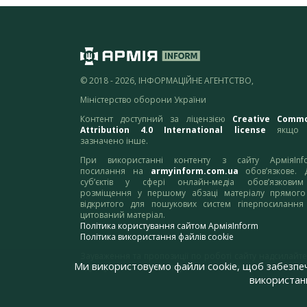
© 2018 - 2026, ІНФОРМАЦІЙНЕ АГЕНТСТВО,
Міністерство оборони України
Контент доступний за ліцензією
Creative Comm
Attribution 4.0 International license
якщо 
зазначено інше.
При використанні контенту з сайту АрміяInf
посилання на
armyinform.com.ua
обов’язкове. 
суб’єктів у сфері онлайн-медіа обов’язкови
розміщення у першому абзаці матеріалу прямого
відкритого для пошукових систем гіперпосилання
цитований матеріал.
Політика користування сайтом АрміяInform
Політика використання файлів cookie
Зауваження та пропозиції по роботі сайту надсилайте
Ми використовуємо файли cookie, щоб забезпе
адресу:
webmaster@armyinform.com.ua
використанн