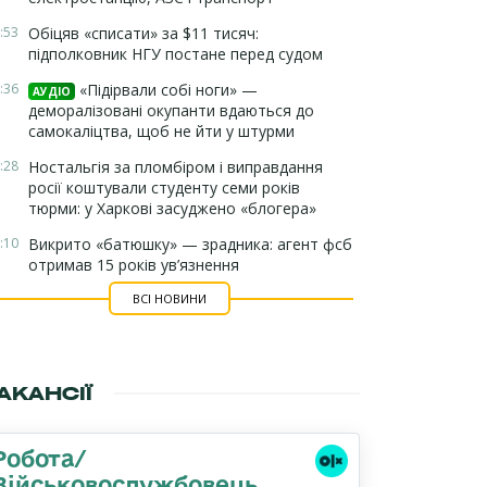
:53
Обіцяв «списати» за $11 тисяч:
підполковник НГУ постане перед судом
:36
«Підірвали собі ноги» —
АУДІО
деморалізовані окупанти вдаються до
самокаліцтва, щоб не йти у штурми
:28
Ностальгія за пломбіром і виправдання
росії коштували студенту семи років
тюрми: у Харкові засуджено «блогера»
:10
Викрито «батюшку» — зрадника: агент фсб
отримав 15 років ув’язнення
ВСІ НОВИНИ
АКАНСІЇ
Робота/
Військовослужбовець