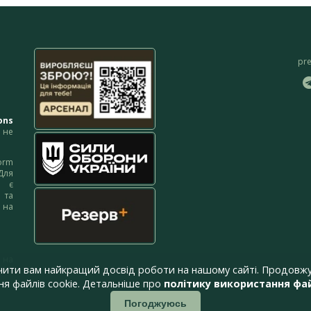
pr
ons
не
orm
Для
м є
 та
 на
 на
чити вам найкращий досвід роботи на нашому сайті. Продовжу
я файлів cookie. Детальніше про
політику використання фай
Погоджуюсь