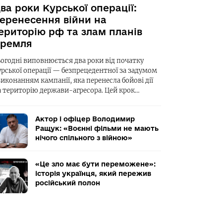
ва роки Курської операції:
еренесення війни на
ериторію рф та злам планів
ремля
ьогодні виповнюється два роки від початку
урської операції — безпрецедентної за задумом
виконанням кампанії, яка перенесла бойові дії
а територію держави-агресора. Цей крок…
Актор і офіцер Володимир
Ращук: «Воєнні фільми не мають
нічого спільного з війною»
«Це зло має бути переможене»:
історія українця, який пережив
російський полон