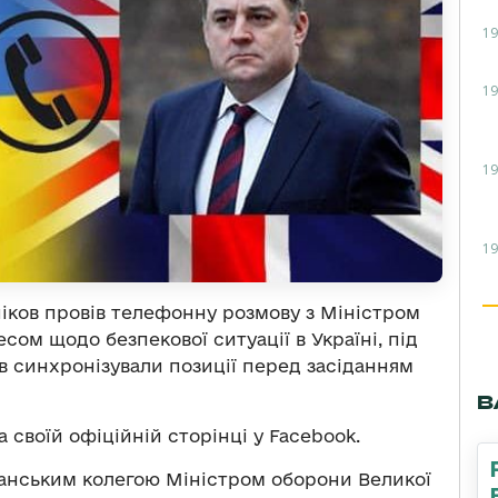
19
19
19
19
ніков провів телефонну розмову з Міністром
сом щодо безпекової ситуації в Україні, під
в синхронізували позиції перед засіданням
В
 своїй офіційній сторінці у Facebook.
танським колегою Міністром оборони Великої