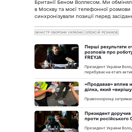
Британії Беном Воллесом. Ми обмінял
в Москву та моєї телефонної розмови 
синхронізували позиції перед засідан
МІНІСТР ОБОРОНИ УКРАЇНИ
ОЛЕКСІЙ РЕЗНІКОВ
Перші результати о
розповів про робот
FREYJA
Президент України Воло
перебуває на етапі актив
«Продавав» вплив н
ділка, який «виріш
Правоохоронці затримал
Президент доручив 
проти російського
Президент України Воло