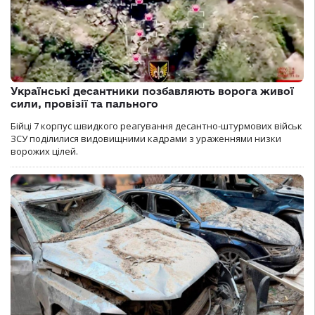
Українські десантники позбавляють ворога живої
сили, провізії та пального
Бійці 7 корпус швидкого реагування десантно-штурмових військ
ЗСУ поділилися видовищними кадрами з ураженнями низки
ворожих цілей.