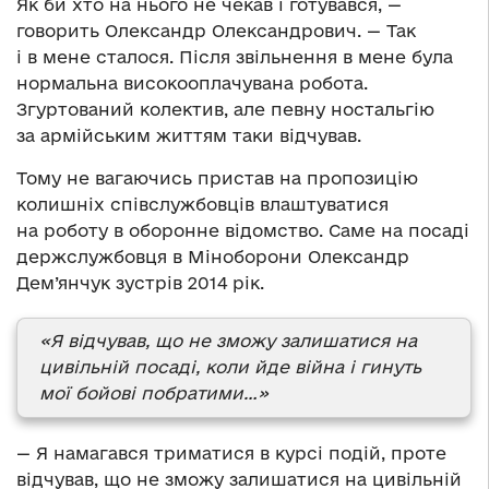
Як би хто на нього не чекав і готувався, —
говорить Олександр Олександрович. — Так
і в мене сталося. Після звільнення в мене була
нормальна високооплачувана робота.
Згуртований колектив, але певну ностальгію
за армійським життям таки відчував.
Тому не вагаючись пристав на пропозицію
колишніх співслужбовців влаштуватися
на роботу в оборонне відомство. Саме на посаді
держслужбовця в Міноборони Олександр
Дем’янчук зустрів 2014 рік.
«Я відчував, що не зможу залишатися на
цивільній посаді, коли йде війна і гинуть
мої бойові побратими…»
— Я намагався триматися в курсі подій, проте
відчував, що не зможу залишатися на цивільній