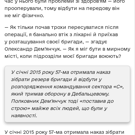
час у нього були проблеми зі здоров’ям — його
прооперували, тому відбути на передову він
не міг фізично.
— Як тільки почав трохи пересуватися після
операції, я банально втік з лікарні й приїхав
у розташування своєї бригади, — згадує
Олександр Дем’янчук. — Як я міг бути в мирному
місті, коли підрозділи моєї бригади воюють?
У січні 2015 року 57-ма отримала наказ
зібрати резерв бригади й відбути у
розпорядження командування сектора «С»,
який тримав оборону в Дебальцевому.
Полковник Дем’янчук тоді «поставив до
строю» майже всіх людей, що були у
наявності.
У січні 2015 року 57-ма отримала наказ зібрати