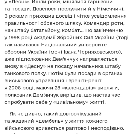
у «Десні». Йшли роки, мінялися гарнізони
та посади. Довелося послужити й у Німеччині.
З роками приходив досвід і чітке усвідомлення
правильності обраного шляху. Командир роти,
начштабу батальйону, комбат… По закінченню
у 1998 році Академії Збройних Сил України (тоді
так називався Національний університет
оборони України імені Івана Черняховського),
вже підполковник Дем’янчук направляється
знову в «Десну» на посаду начальника штабу
танкового полку. Потім були посади в органах
військового управління і врешті-решт
у 2008 році, маючи 28 «календарів» вислуги,
полковник Дем’янчук вирішив, що настав час
спробувати себе у «цивільному» житті.
— Як не дивно, такий довгоочікуваний
та жаданий «дембель» у життя кожного
військового вривається раптово і несподівано.