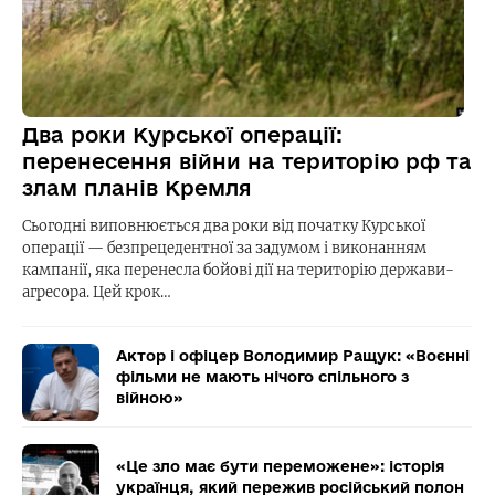
Два роки Курської операції:
перенесення війни на територію рф та
злам планів Кремля
Сьогодні виповнюється два роки від початку Курської
операції — безпрецедентної за задумом і виконанням
кампанії, яка перенесла бойові дії на територію держави-
агресора. Цей крок…
Актор і офіцер Володимир Ращук: «Воєнні
фільми не мають нічого спільного з
війною»
«Це зло має бути переможене»: історія
українця, який пережив російський полон