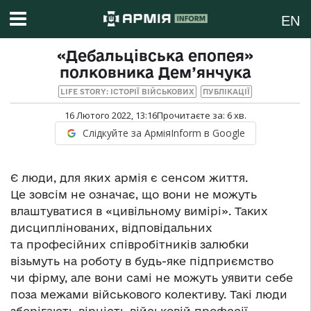
EN
«Дебальцівська епопея»
полковника Дем’янчука
LIFE STORY: ІСТОРІЇ ВІЙСЬКОВИХ
ПУБЛІКАЦІЇ
16 Лютого 2022, 13:16
Прочитаєте за:
6
хв.
Слідкуйте за АрміяInform в Google
Є люди, для яких армія є сенсом життя.
Це зовсім не означає, що вони не можуть
влаштуватися в «цивільному вимірі». Таких
дисциплінованих, відповідальних
та професійних співробітників залюбки
візьмуть на роботу в будь-яке підприємство
чи фірму, але вони самі не можуть уявити себе
поза межами військового колективу. Такі люди