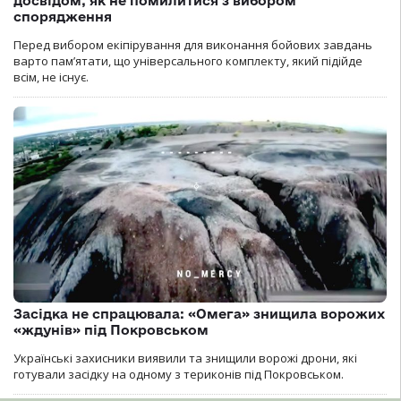
досвідом, як не помилитися з вибором
спорядження
Перед вибором екіпірування для виконання бойових завдань
варто пам’ятати, що універсального комплекту, який підійде
всім, не існує.
Засідка не спрацювала: «Омега» знищила ворожих
«ждунів» під Покровськом
Українські захисники виявили та знищили ворожі дрони, які
готували засідку на одному з териконів під Покровськом.