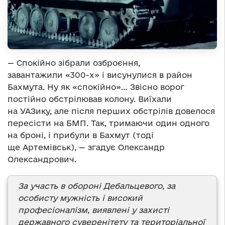
— Спокійно зібрали озброєння,
завантажили «300-х» і висунулися в район
Бахмута. Ну як «спокійно»… Звісно ворог
постійно обстрілював колону. Виїхали
на УАЗику, але після перших обстрілів довелося
пересісти на БМП. Так, тримаючи один одного
на броні, і прибули в Бахмут (тоді
ще Артемівськ), — згадує Олександр
Олександрович.
За участь в обороні Дебальцевого, за
особисту мужність і високий
професіоналізм, виявлені у захисті
державного суверенітету та територіальної