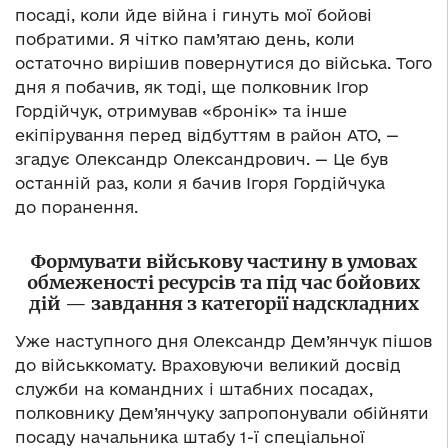
посаді, коли йде війна і гинуть мої бойові
побратими. Я чітко пам’ятаю день, коли
остаточно вирішив повернутися до війська. Того
дня я побачив, як тоді, ще полковник Ігор
Гордійчук, отримував «бронік» та інше
екіпірування перед відбуттям в район АТО, —
згадує Олександр Олександрович. — Це був
останній раз, коли я бачив Ігоря Гордійчука
до поранення.
Формувати військову частину в умовах
обмеженості ресурсів та під час бойових
дій — завдання з категорії надскладних
Уже наступного дня Олександр Дем’янчук пішов
до військкомату. Враховуючи великий досвід
служби на командних і штабних посадах,
полковнику Дем’янчуку запропонували обійняти
посаду начальника штабу 1-ї спеціальної