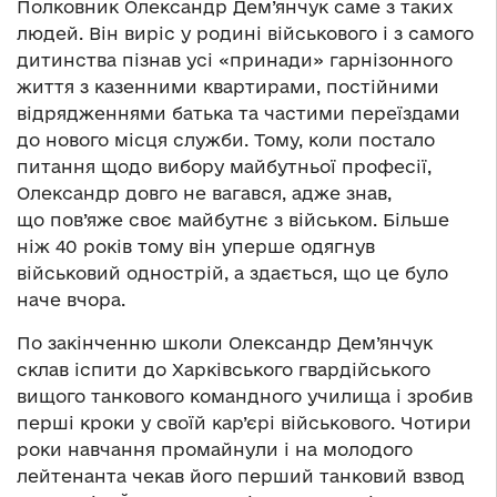
Полковник Олександр Дем’янчук саме з таких
людей. Він виріс у родині військового і з самого
дитинства пізнав усі «принади» гарнізонного
життя з казенними квартирами, постійними
відрядженнями батька та частими переїздами
до нового місця служби. Тому, коли постало
питання щодо вибору майбутньої професії,
Олександр довго не вагався, адже знав,
що пов’яже своє майбутнє з військом. Більше
ніж 40 років тому він уперше одягнув
військовий однострій, а здається, що це було
наче вчора.
По закінченню школи Олександр Дем’янчук
склав іспити до Харківського гвардійського
вищого танкового командного училища і зробив
перші кроки у своїй кар’єрі військового. Чотири
роки навчання промайнули і на молодого
лейтенанта чекав його перший танковий взвод