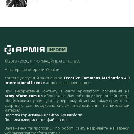
© 2018 - 2026, ІНФОРМАЦІЙНЕ АГЕНТСТВО,
Міністерство оборони України
Контент доступний за ліцензією
Creative Commons Attribution 4.0
International license
якщо не зазначено інше.
При використанні контенту з сайту АрміяInform посилання на
armyinform.com.ua
обов’язкове. Для суб’єктів у сфері онлайн-медіа
обов’язковим є розміщення у першому абзаці матеріалу прямого та
відкритого для пошукових систем гіперпосилання на цитований
матеріал.
Політика користування сайтом АрміяInform
Політика використання файлів cookie
Зауваження та пропозиції по роботі сайту надсилайте на адресу:
webmaster@armyinform.com.ua