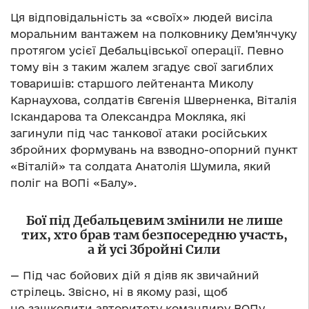
Ця відповідальність за «своїх» людей висіла
моральним вантажем на полковнику Дем’янчуку
протягом усієї Дебальцівської операції. Певно
тому він з таким жалем згадує свої загиблих
товаришів: старшого лейтенанта Миколу
Карнаухова, солдатів Євгенія Шверненка, Віталія
Іскандарова та Олександра Мокляка, які
загинули під час танкової атаки російських
збройних формувань на взводно-опорний пункт
«Віталій» та солдата Анатолія Шумила, який
поліг на ВОПі «Балу».
Бої під Дебальцевим змінили не лише
тих, хто брав там безпосередню участь,
а й усі Збройні Сили
— Під час бойових дій я діяв як звичайний
стрілець. Звісно, ні в якому разі, щоб
не зашкодити авторитету командиру ВОПу,