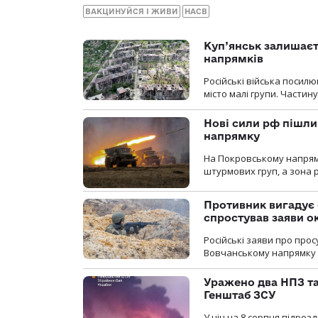
ВАКЦИНУЙСЯ І ЖИВИ
НАСВ
Куп’янськ залишаєть
напрямків
Російські війська посилю
місто малі групи. Частин
Нові сили рф пішли
напрямку
На Покровському напрямку
штурмових груп, а зона р
Противник вигадує 
спростував заяви о
Російські заяви про про
Вовчанському напрямку о
Уражено два НПЗ та
Генштаб ЗСУ
У ніч на 8 серпня підроз