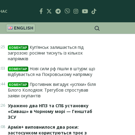
НАС
ENGLISH
:25
Куп’янськ залишається під
КОМЕНТАР
загрозою: росіяни тиснуть із кількох
напрямків
:03
Нові сили рф пішли в штурм: що
КОМЕНТАР
відбувається на Покровському напрямку
:44
Противник вигадує «успіхи» біля
КОМЕНТАР
Білого Колодязя: Трегубов спростував
заяви окупантів
:26
Уражено два НПЗ та СПБ установку
«Сиваш» в Чорному морі — Генштаб
ЗСУ
:08
Армія+ виповнилося два роки:
застосунком користуються троє з