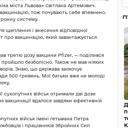
ніка міста Львова» Світлана Артемович.
 вакцинацію, тож почувають себе впевнено.
П
тронну систему.
ля щеплення і внесення відповідної
т про вакцинацію, який завантажується
в третю дозу вакцини Pfizer, — поділився
 пройшло безболісно. Також не мав ніяких
хворів. Знаю, що держава заохочує
ради 500 гривень. Мої батьки вже не молоді
пеку.
ї сухопутних військ отримали дві дози
ня вакцинації вдалося завдяки ефективній
Д
п
т
опутних військ імені гетьмана Петра
К
ужбовців і працівників Збройних Сил