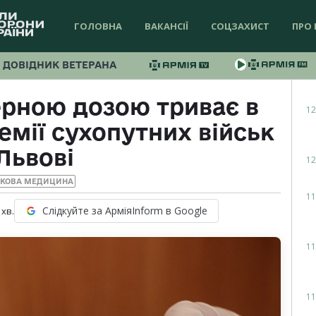
ГОЛОВНА
ВАКАНСІЇ
СОЦЗАХИСТ
ПРО 
ДОВІДНИК ВЕТЕРАНА
ерною дозою триває в
12
емії сухопутних військ
Львові
12
ЬКОВА МЕДИЦИНА
11
Слідкуйте за АрміяInform в Google
хв.
11
11