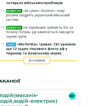
чотирьох військовослужбовців
:55
«Їм сумно і боляче»: чому
КОМЕНТАР
росіяни заздрять українській військовій
системі
:36
На Харківщині тривають бої за
КОМЕНТАР
Козачу Лопань: рф намагається заводити
окремі групи
:18
«МоЛоЧКа» триває: СБС уразили
ВІДЕО
ще 12 суден тіньового флоту рф у
Чорному та Азовському морях
ВСІ НОВИНИ
АКАНСІЇ
Водій(механік-
водій,водій-електрик)