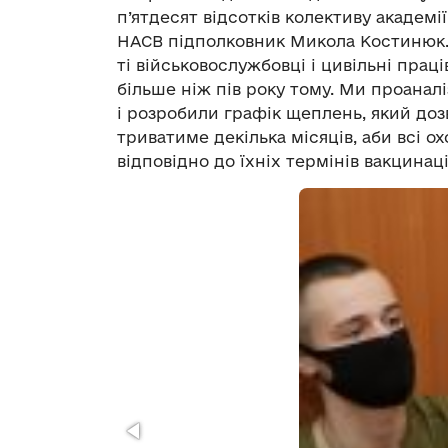
п’ятдесят відсотків колективу академі
НАСВ підполковник Микола Костинюк.
ті військовослужбовці і цивільні прац
більше ніж пів року тому. Ми проаналі
і розробили графік щеплень, який дозв
триватиме декілька місяців, аби всі 
відповідно до їхніх термінів вакцинаці