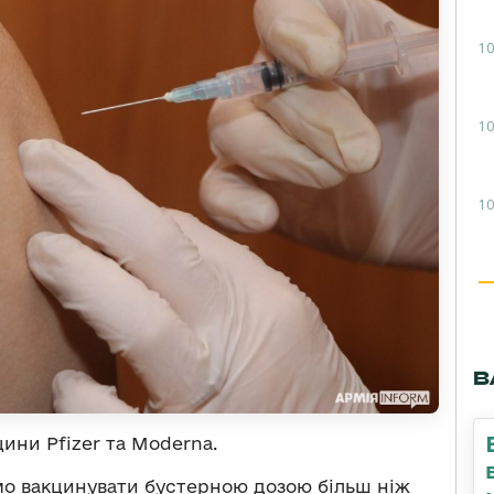
10
10
10
В
ини Pfizer та Moderna.
мо вакцинувати бустерною дозою більш ніж