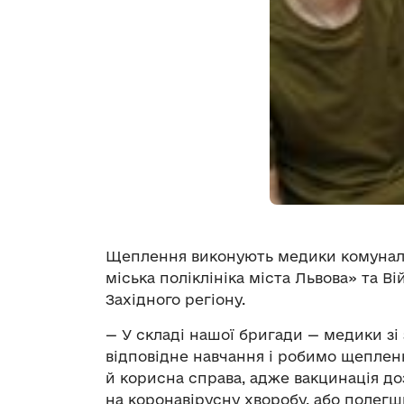
Щеплення виконують медики комуналь
міська поліклініка міста Львова» та В
Західного регіону.
— У складі нашої бригади — медики з
відповідне навчання і робимо щепленн
й корисна справа, адже вакцинація д
на коронавірусну хворобу, або полегш