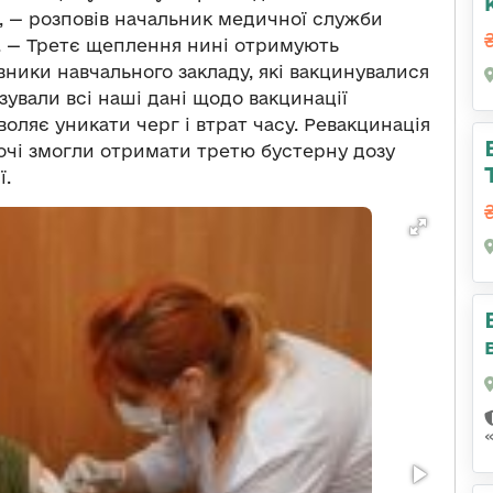
ї, — розповів начальник медичної служби
 — Третє щеплення нині отримують
івники навчального закладу, які вакцинувалися
зували всі наші дані щодо вакцинації
оляє уникати черг і втрат часу. Ревакцинація
охочі змогли отримати третю бустерну дозу
ї.