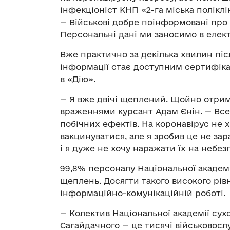
інфекціоніст КНП «2-га міська поліклі
— Військові добре поінформовані про
Персональні дані ми заносимо в елек
Вже практично за декілька хвилин піс
інформації стає доступним сертифіка
в «Дію».
— Я вже двічі щеплений. Щойно отрима
враженнями курсант Адам Єнін. — Все
побічних ефектів. На коронавірус не 
вакцинуватися, але я зробив це не за
і я дуже не хочу наражати їх на небез
99,8% персоналу Національної академі
щеплень. Досягти такого високого рів
інформаційно-комунікаційній роботі.
— Колектив Національної академії сух
Сагайдачного — це тисячі військовосл