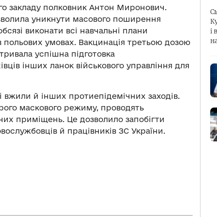
ого закладу полковник Антон Миронович.
С
озволила уникнути масового поширення
К
обсязі виконати всі навчальні плани
і 
н
 і в польових умовах. Вакцинація третьою дозою
 тривала успішна підготовка
івців інших ланок військового управління для
ді вжили й інших протиепідемічних заходів.
рого маскового режиму, проводять
них приміщень. Це дозволило запобігти
вослужбовців й працівників ЗС України.