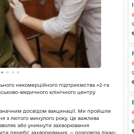
ного некомерційного підприємства «2-га
ійськово-медичного клінічного центру
і значним досвідом вакцинації. Ми пройшли
я з лютого минулого року. Це важлива
озволяє або уникнути захворювання
ити перебіг захворювання, — розповіла лікар-