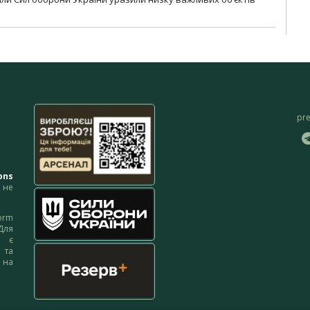
pr
ons
не
orm
Для
м є
 та
 на