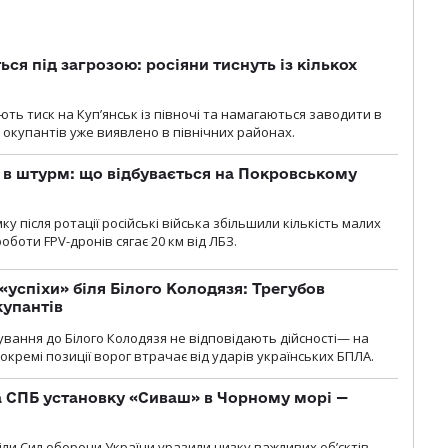
ся під загрозою: росіяни тиснуть із кількох
ють тиск на Куп’янськ із півночі та намагаються заводити в
у окупантів уже виявлено в північних районах.
 в штурм: що відбувається на Покровському
 після ротації російські війська збільшили кількість малих
оботи FPV-дронів сягає 20 км від ЛБЗ.
«успіхи» біля Білого Колодязя: Трегубов
купантів
сування до Білого Колодязя не відповідають дійсності— на
кремі позиції ворог втрачає від ударів українських БПЛА.
 СПБ установку «Сиваш» в Чорному морі —
діли Сил оборони України уразили низку важливих об’єктів