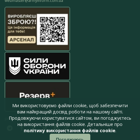
webmaster@armyinform.com.ua
Ми використовуємо файли cookie, щоб забезпечити
вам найкращий досвід роботи на нашому сайті.
Продовжуючи користуватися сайтом, ви погоджуєтесь
press@armyinform.com.ua
на використання файлів cookie. Детальніше про
політику використання файлів cookie
.
Погоджуюсь