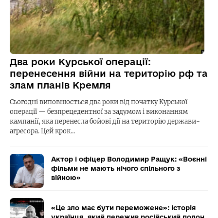
Два роки Курської операції:
перенесення війни на територію рф та
злам планів Кремля
Сьогодні виповнюється два роки від початку Курської
операції — безпрецедентної за задумом і виконанням
кампанії, яка перенесла бойові дії на територію держави-
агресора. Цей крок…
Актор і офіцер Володимир Ращук: «Воєнні
фільми не мають нічого спільного з
війною»
«Це зло має бути переможене»: історія
українця, який пережив російський полон