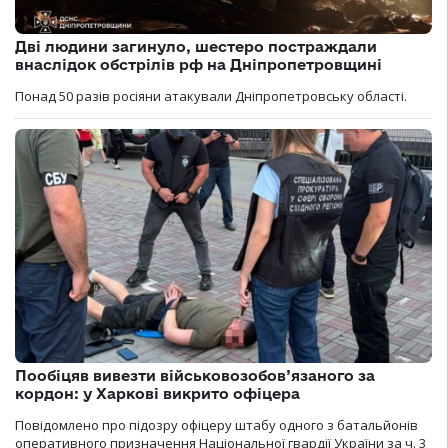
Дві людини загинуло, шестеро постраждали
внаслідок обстрілів рф на Дніпропетровщині
Понад 50 разів росіяни атакували Дніпропетровську області.
Пообіцяв вивезти військовозобов’язаного за
кордон: у Харкові викрито офіцера
Повідомлено про підозру офіцеру штабу одного з батальйонів
оперативного призначення Національної гвардії України за ч. 3