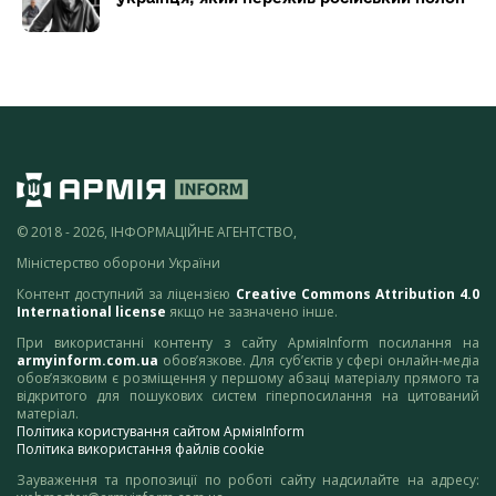
© 2018 - 2026, ІНФОРМАЦІЙНЕ АГЕНТСТВО,
Міністерство оборони України
Контент доступний за ліцензією
Creative Commons Attribution 4.0
International license
якщо не зазначено інше.
При використанні контенту з сайту АрміяInform посилання на
armyinform.com.ua
обов’язкове. Для суб’єктів у сфері онлайн-медіа
обов’язковим є розміщення у першому абзаці матеріалу прямого та
відкритого для пошукових систем гіперпосилання на цитований
матеріал.
Політика користування сайтом АрміяInform
Політика використання файлів cookie
Зауваження та пропозиції по роботі сайту надсилайте на адресу: