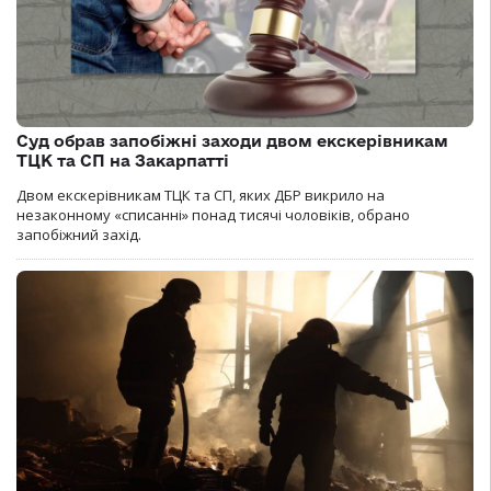
Суд обрав запобіжні заходи двом екскерівникам
ТЦК та СП на Закарпатті
Двом екскерівникам ТЦК та СП, яких ДБР викрило на
незаконному «списанні» понад тисячі чоловіків, обрано
запобіжний захід.