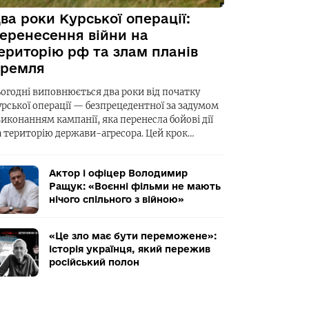
ва роки Курської операції:
еренесення війни на
ериторію рф та злам планів
ремля
ьогодні виповнюється два роки від початку
урської операції — безпрецедентної за задумом
виконанням кампанії, яка перенесла бойові дії
а територію держави-агресора. Цей крок…
Актор і офіцер Володимир
Ращук: «Воєнні фільми не мають
нічого спільного з війною»
«Це зло має бути переможене»:
історія українця, який пережив
російський полон