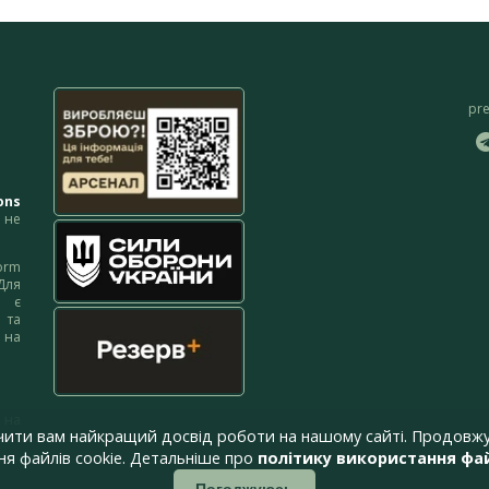
pr
ons
не
orm
Для
м є
 та
 на
 на
чити вам найкращий досвід роботи на нашому сайті. Продовжу
я файлів cookie. Детальніше про
політику використання фай