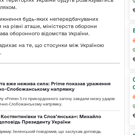
ляхом.
никнення будь-яких непередбачуваних
 на рівні аташе, міністерств оборони
ава оборонного відомства України.
надихає на те, що стосунки між Україною
.
 та вже нежива сила: Prime показав ураження
ічно-Слобожанському напрямку
у «Prime» 5-го прикордонного загону завдали низку ударів
нічно-Слобожанському напрямку.
т Костянтинівки та Слов’янська»: Михайло
доповідь Президенту України
димир Зеленський повідомив, що заслухав доповідь