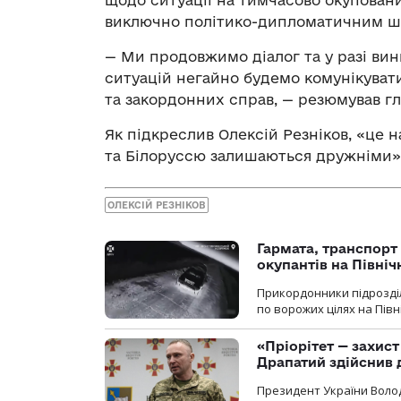
виключно політико-дипломатичним ш
— Ми продовжимо діалог та у разі ви
ситуацій негайно будемо комунікувати
та закордонних справ, — резюмував гл
Як підкреслив Олексій Резніков, «це 
та Білоруссю залишаються дружніми»
ОЛЕКСІЙ РЕЗНІКОВ
Гармата, транспорт
окупантів на Півн
Прикордонники підрозділ
по ворожих цілях на Пів
«Пріорітет — захис
Драпатий здійснив 
Президент України Воло