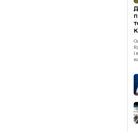
Д
п
т
К
С
К
і 
н