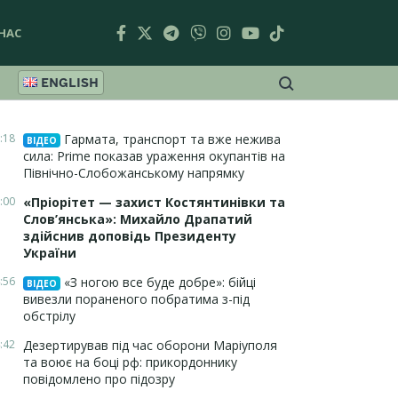
НАС
ENGLISH
:18
Гармата, транспорт та вже нежива
ВІДЕО
сила: Prime показав ураження окупантів на
Північно-Слобожанському напрямку
:00
«Пріорітет — захист Костянтинівки та
Слов’янська»: Михайло Драпатий
здійснив доповідь Президенту
України
:56
«З ногою все буде добре»: бійці
ВІДЕО
вивезли пораненого побратима з-під
обстрілу
:42
Дезертирував під час оборони Маріуполя
та воює на боці рф: прикордоннику
повідомлено про підозру