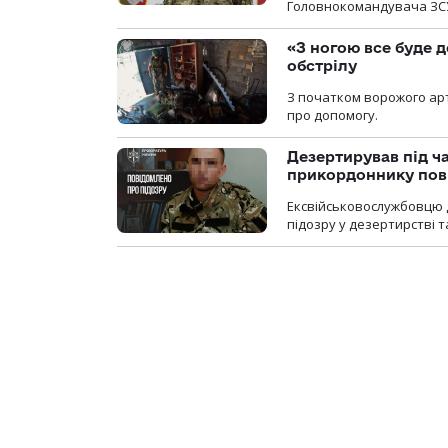
Головнокомандувача ЗС
«З ногою все буде д
обстрілу
З початком ворожого арт
про допомогу.
Дезертирував під ч
прикордоннику пов
Ексвійськовослужбовцю 
підозру у дезертирстві т