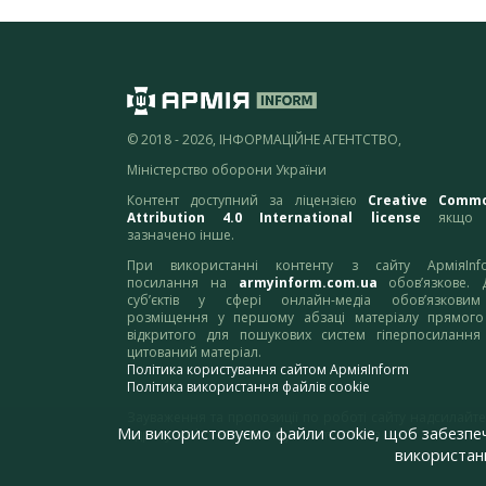
© 2018 - 2026, ІНФОРМАЦІЙНЕ АГЕНТСТВО,
Міністерство оборони України
Контент доступний за ліцензією
Creative Comm
Attribution 4.0 International license
якщо 
зазначено інше.
При використанні контенту з сайту АрміяInf
посилання на
armyinform.com.ua
обов’язкове. 
суб’єктів у сфері онлайн-медіа обов’язкови
розміщення у першому абзаці матеріалу прямого
відкритого для пошукових систем гіперпосилання
цитований матеріал.
Політика користування сайтом АрміяInform
Політика використання файлів cookie
Зауваження та пропозиції по роботі сайту надсилайте
Ми використовуємо файли cookie, щоб забезпе
адресу:
webmaster@armyinform.com.ua
використанн