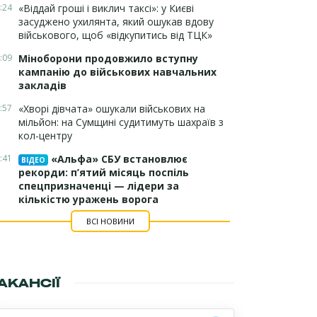
:24
«Віддай гроші і виклич таксі»: у Києві
засуджено ухилянта, який ошукав вдову
військового, щоб «відкупитись від ТЦК»
:09
Міноборони продовжило вступну
кампанію до військових навчальних
закладів
:57
«Хворі дівчата» ошукали військових на
мільйон: на Сумщині судитимуть шахраїв з
кол-центру
:41
«Альфа» СБУ встановлює
ВІДЕО
рекорди: п’ятий місяць поспіль
спецпризначенці — лідери за
кількістю уражень ворога
ВСІ НОВИНИ
АКАНСІЇ