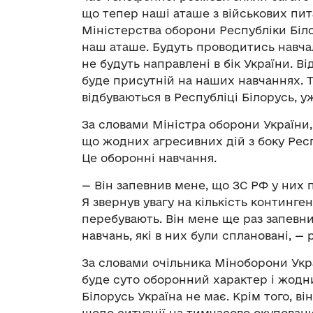
що тепер наші аташе з військових пит
Міністерства оборони Республіки Біло
наш аташе. Будуть проводитись навчаль
не будуть направлені в бік України. В
буде присутній на наших навчаннях. Т
відбуваються в Республіці Білорусь, у
За словами Міністра оборони України,
що жодних агресивних дій з боку Респ
Це оборонні навчання.
— Він запевнив мене, що ЗС РФ у них 
Я звернув увагу на кількість континге
перебувають. Він мене ще раз запевн
навчань, які в них були сплановані, — 
За словами очільника Міноборони Укра
буде суто оборонний характер і жодни
Білорусь Україна не має. Крім того, ві
щодо ситуації на тимчасово окуповани