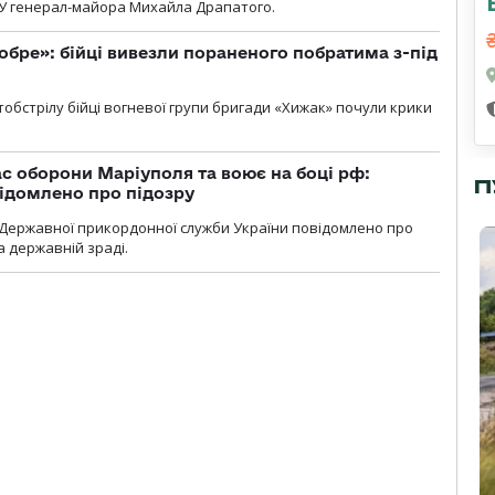
У генерал-майора Михайла Драпатого.
обре»: бійці вивезли пораненого побратима з-під
обстрілу бійці вогневої групи бригади «Хижак» почули крики
ас оборони Маріуполя та воює на боці рф:
П
ідомлено про підозру
Державної прикордонної служби України повідомлено про
а державній зраді.