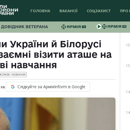
ГОЛОВНА
ВАКАНСІЇ
СОЦЗАХИСТ
ПРО 
ДОВІДНИК ВЕТЕРАНА
и України й Білорусі
15
аємні візити аташе на
ві навчання
15
ЖЛИВІ НОВИНИ
Слідкуйте за АрміяInform в Google
хв.
14
14