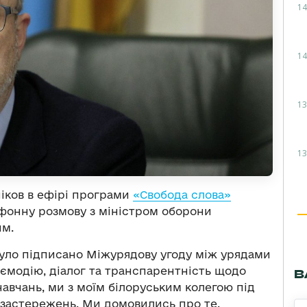
14
14
13
13
ніков в ефірі програми
«Свобода слова»
фонну розмову з міністром оборони
им.
було підписано Міжурядову угоду між урядами
аємодію, діалог та транспарентність щодо
В
авчань, ми з моїм білоруським колегою під
 застережень. Ми домовились про те,