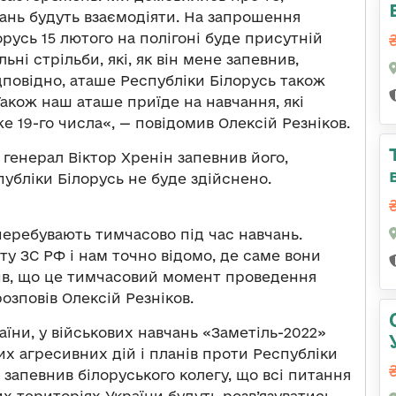
ань будуть взаємодіяти. На запрошення
русь 15 лютого на полігоні буде присутній
ні стрільби, які, як він мене запевнив,
ідповідно, аташе Республіки Білорусь також
акож наш аташе приїде на навчання, які
же 19-го числа«, — повідомив Олексій Резніков.
 генерал Віктор Хренін запевнив його,
убліки Білорусь не буде здійснено.
перебувають тимчасово під час навчань.
нту ЗС РФ і нам точно відомо, де саме вони
ив, що це тимчасовий момент проведення
розповів Олексій Резніков.
їни, у військових навчань «Заметіль-2022»
х агресивних дій і планів проти Республіки
н запевнив білоруського колегу, що всі питання
х територіях України будуть розв’язуватись