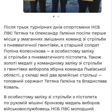
Після трьох турнірних днів спортсмени НСБ
ЛВС Тетяна та Олександр Галкіни посіли перше
місце у змаганнях змішаних команд зі стрільби
з пневматичної гвинтівки, а старший солдат
Поліна Колеснікова — в особистому заліку
зі стрільби з пневматичного пістолета. Також
золоті медалі у командному заліку зі стрільби
з гвинтівки виборола збірна команда Львівської
області, у складі якої два армійські стрільці —
головний сержант Тетяна Галкіна та Владислава
Коваль.
В особистому заліку зі стрільби з пістолета
по рухомій мішені бронзову медаль виборов
військовослужбовець НСБ ЛВС молодший