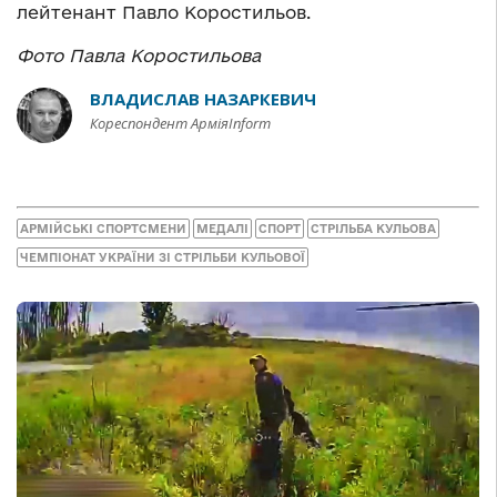
лейтенант Павло Коростильов.
Фото Павла Коростильова
ВЛАДИСЛАВ НАЗАРКЕВИЧ
Кореспондент АрміяInform
АРМІЙСЬКІ СПОРТСМЕНИ
МЕДАЛІ
СПОРТ
СТРІЛЬБА КУЛЬОВА
ЧЕМПІОНАТ УКРАЇНИ ЗІ СТРІЛЬБИ КУЛЬОВОЇ