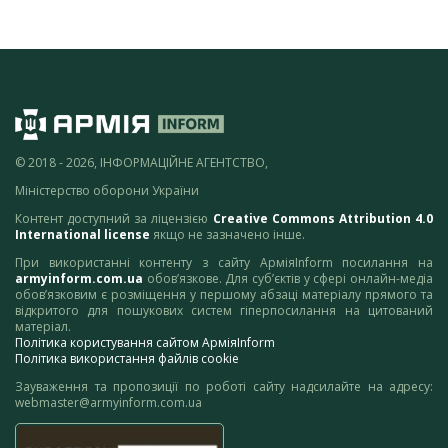
© 2018 - 2026, ІНФОРМАЦІЙНЕ АГЕНТСТВО,
Міністерство оборони України
Контент доступний за ліцензією
Creative Commons Attribution 4.0
International license
якщо не зазначено інше.
При використанні контенту з сайту АрміяInform посилання на
armyinform.com.ua
обов’язкове. Для суб’єктів у сфері онлайн-медіа
обов’язковим є розміщення у першому абзаці матеріалу прямого та
відкритого для пошукових систем гіперпосилання на цитований
матеріал.
Політика користування сайтом АрміяInform
Політика використання файлів cookie
Зауваження та пропозиції по роботі сайту надсилайте на адресу:
webmaster@armyinform.com.ua