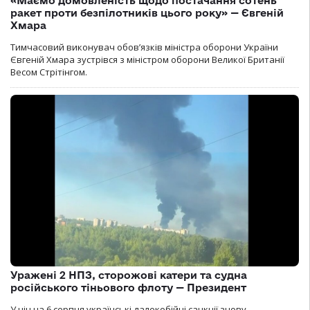
«Маємо домовленість щодо постачання сотень
ракет проти безпілотників цього року» — Євгеній
Хмара
Тимчасовий виконувач обов’язків міністра оборони України
Євгеній Хмара зустрівся з міністром оборони Великої Британії
Весом Стрітінгом.
Уражені 2 НПЗ, сторожові катери та судна
російського тіньового флоту — Президент
У ніч на 6 серпня українські далекобійні санкції знову