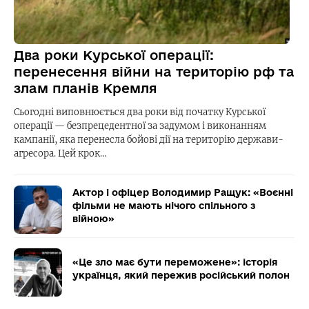
Два роки Курської операції:
перенесення війни на територію рф та
злам планів Кремля
Сьогодні виповнюється два роки від початку Курської
операції — безпрецедентної за задумом і виконанням
кампанії, яка перенесла бойові дії на територію держави-
агресора. Цей крок…
Актор і офіцер Володимир Ращук: «Воєнні
фільми не мають нічого спільного з
війною»
«Це зло має бути переможене»: історія
українця, який пережив російський полон