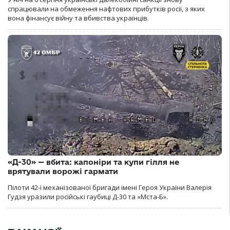
спрацювали на обмеження нафтових прибутків росії, з яких
вона фінансує війну та вбивства українців.
«Д-30» — вбита: капоніри та купи гілля не
врятували ворожі гармати
Пілоти 42-ї механізованої бригади імені Героя України Валерія
Гудзя уразили російські гаубиці Д-30 та «Мста-Б».