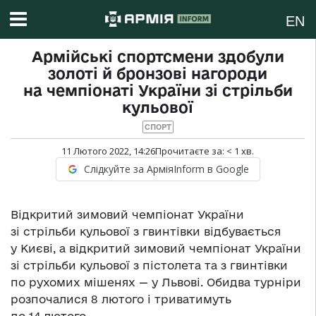
EN
Армійські спортсмени здобули
золоті й бронзові нагороди
на чемпіонаті України зі стрільби
кульової
СПОРТ
11 Лютого 2022, 14:26
Прочитаєте за:
< 1
хв.
Слідкуйте за АрміяInform в Google
Відкритий зимовий чемпіонат України
зі стрільби кульової з гвинтівки відбувається
у Києві, а відкритий зимовий чемпіонат України
зі стрільби кульової з пістолета та з гвинтівки
по рухомих мішенях — у Львові. Обидва турніри
розпочалися 8 лютого і триватимуть