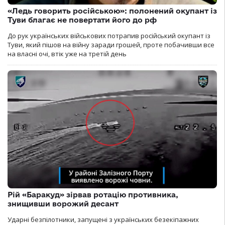
«Ледь говорить російською»: полонений окупант із
Туви благає не повертати його до рф
До рук українських військових потрапив російський окупант із
Туви, який пішов на війну заради грошей, проте побачивши все
на власні очі, втік уже на третій день
Рій «Баракуд» зірвав ротацію противника,
знищивши ворожий десант
Ударні безпілотники, запущені з українських безекіпажних