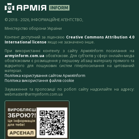
© 2018 - 2026, ІНФОРМАЦІЙНЕ АГЕНТСТВО,
Міністерство оборони України
Контент доступний за ліцензією
Creative Commons Attribution 4.0
International license
якщо не зазначено інше.
При використанні контенту з сайту АрміяInform посилання на
armyinform.com.ua
обов’язкове. Для суб’єктів у сфері онлайн-медіа
обов’язковим є розміщення у першому абзаці матеріалу прямого та
відкритого для пошукових систем гіперпосилання на цитований
матеріал.
Політика користування сайтом АрміяInform
Політика використання файлів cookie
Зауваження та пропозиції по роботі сайту надсилайте на адресу:
webmaster@armyinform.com.ua