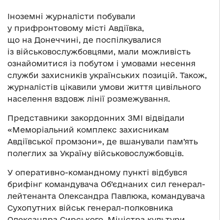
Іноземні журналісти побували
у прифронтовому місті Авдіївка,
що на Донеччині, де поспілкувалися
із військовослужбовцями, мали можливість
ознайомитися із побутом і умовами несення
служби захисників українських позицій. Також,
журналістів цікавили умови життя цивільного
населення вздовж лінії розмежування.
Представники закордонних ЗМІ відвідали
«Меморіальний комплекс захисникам
Авдіївської промзони», де вшанували пам’ять
полеглих за Україну військовослужбовців.
У оперативно-командному пункті відбувся
брифінг командувача Об’єднаних сил генерал-
лейтенанта Олександра Павлюка, командувача
Сухопутних військ генерал-полковника
Олександра Сирського, Міністра культури