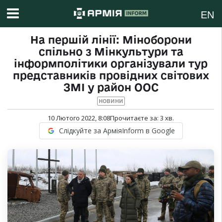
EN
На першій лінії: Міноборони
спільно з Мінкультури та
інформполітики організували тур
представників провідних світових
ЗМІ у район ООС
НОВИНИ
10 Лютого 2022, 8:08
Прочитаєте за:
3
хв.
Слідкуйте за АрміяInform в Google