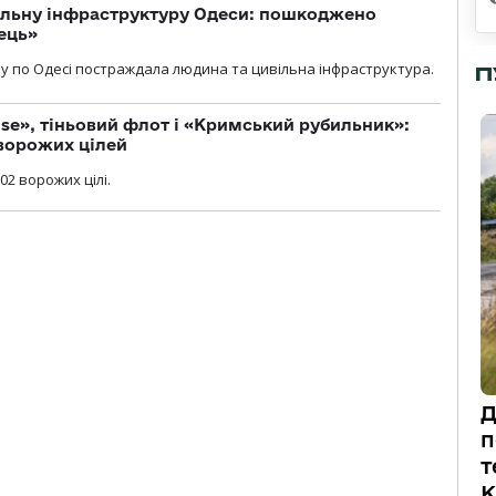
вільну інфраструктуру Одеси: пошкоджено
ець»
у по Одесі постраждала людина та цивільна інфраструктура.
П
se», тіньовий флот і «Кримський рубильник»:
ворожих цілей
02 ворожих цілі.
Д
п
т
К