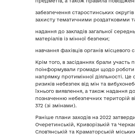
предметів, а також правила поводженн
забезпечення старостинських округів 
захисту тематичними роздатковими та
надання до закладів загальної середн
матеріалів із мінної безпеки;
навчання фахівців органів місцевого
Крім того, в засіданнях брали участь 
поінформували громади щодо роботи 
напрямку протимінної діяльності. Це
ризиків небезпек від мін та вибухоне
їхнього виявлення, а також надання 
позначенню небезпечних територій ві
372 (зі змінами).
Раніше плани заходів на 2022 затверд
Очеретинській, Криворізькій та Черка
Слов’янській та Краматорській міськи