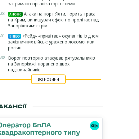
затримано організаторів схеми
:06
Атака на порт Ялти, горить траса
АНОНС
на Крим, винищувач ефектно пролітає над
Запоріжжям: стрім
:51
«Рейд» «привітав» окупантів із днем
ВІДЕО
залізничних військ: уражено локомотиви
росіян
:38
Ворог повторно атакував рятувальників
на Запоріжжі: поранено двох
надзвичайників
ВСІ НОВИНИ
АКАНСІЇ
Оператор БпЛА
квадракоптерного типу