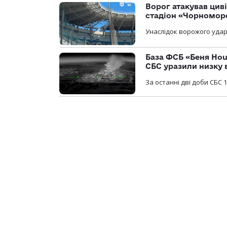
Ворог атакував ци
стадіон «Чорномор
Унаслідок ворожого удар
База ФСБ «Беня Hou
СБС уразили низку 
За останні дві доби СБС 1