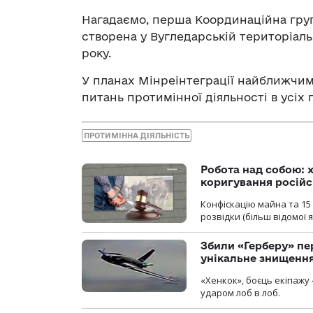
Нагадаємо, перша Координаційна груп
створена у Вугледарській територіальн
року.
У планах Мінреінтеграції найближчим
питань протимінної діяльності в усіх 
ПРОТИМІННА ДІЯЛЬНІСТЬ
Робота над собою: х
коригування російс
Конфіскацію майна та 15 
розвідки (більш відомої як
Збили «Герберу» пе
унікальне знищенн
«Хенкок», боєць екіпажу 
ударом лоб в лоб.