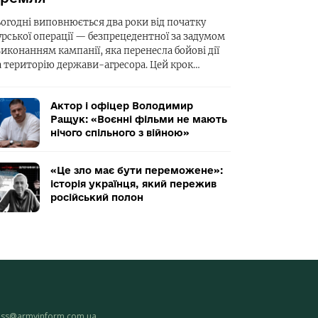
ьогодні виповнюється два роки від початку
урської операції — безпрецедентної за задумом
виконанням кампанії, яка перенесла бойові дії
а територію держави-агресора. Цей крок…
Актор і офіцер Володимир
Ращук: «Воєнні фільми не мають
нічого спільного з війною»
«Це зло має бути переможене»:
історія українця, який пережив
російський полон
ess@armyinform.com.ua