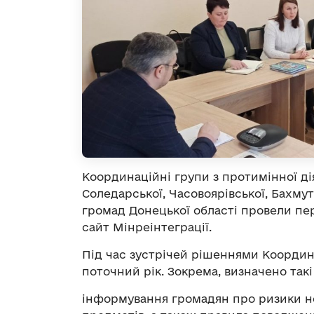
Координаційні групи з протимінної дія
Соледарської, Часовоярівської, Бахму
громад Донецької області провели пер
сайт Мінреінтеграції.
Під час зустрічей рішеннями Координ
поточний рік. Зокрема, визначено такі
інформування громадян про ризики н