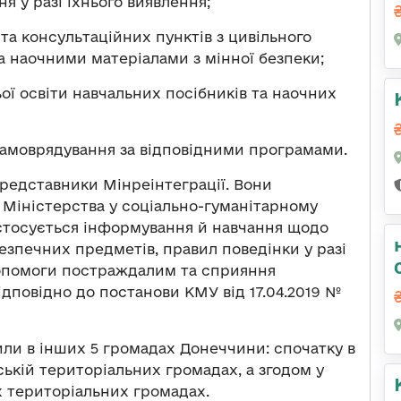
я у разі їхнього виявлення;
та консультаційних пунктів з цивільного
 наочними матеріалами з мінної безпеки;
ьої освіти навчальних посібників та наочних
 самоврядування за відповідними програмами.
представники Мінреінтеграції. Вони
Міністерства у соціально-гуманітарному
 стосується інформування й навчання щодо
безпечних предметів, правил поведінки у разі
допомоги постраждалим та сприяння
дповідно до постанови КМУ від 17.04.2019 №
или в інших 5 громадах Донеччини: спочатку в
ській територіальних громадах, а згодом у
х територіальних громадах.