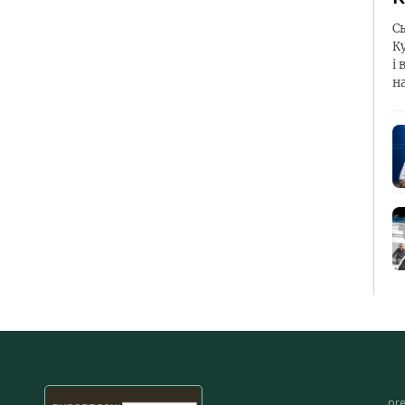
С
К
і 
н
pr