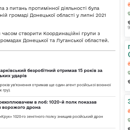
а з питань протимінної діяльності була
ій громаді Донецької області у липні 2021
 часом створити Координаційні групи з
громадах Донецької та Луганської областей.
арківський безробітний отримав 15 років за
ьких ударів
років увʼязнення отримав ще один агент російської воєнної
 гру).
рехоплювачем в лоб: 1020-й полк показав
я ворожого дрона
«Крук» 1020-го зенітного полку знищив російський дрон