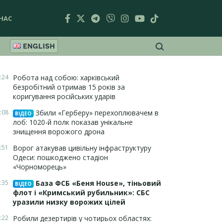
НАС
ENGLISH
:24
Робота над собою: харківський
безробітний отримав 15 років за
коригування російських ударів
:08
Збили «Герберу» перехоплювачем в
ВІДЕО
лоб: 1020-й полк показав унікальне
знищення ворожого дрона
:51
Ворог атакував цивільну інфраструктуру
Одеси: пошкоджено стадіон
«Чорноморець»
:35
База ФСБ «Беня House», тіньовий
ВІДЕО
флот і «Кримський рубильник»: СБС
уразили низку ворожих цілей
:22
Робили дезертирів у чотирьох областях: