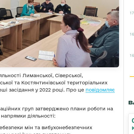
17
16
16
льності Лиманської, Сіверської,
тської та Костянтинівської територіальних
ші засідання у 2022 році. Про це
повідомляє
В
аційних груп затверджено плани роботи на
 напрямки діяльності:
ебезпеки мін та вибухонебезпечних