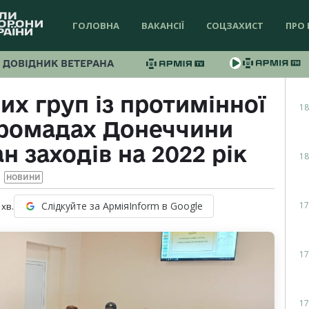
ГОЛОВНА
ВАКАНСІЇ
СОЦЗАХИСТ
ПРО 
ДОВІДНИК ВЕТЕРАНА
х груп із протимінної
18
 громадах Донеччини
 заходів на 2022 рік
18
НОВИНИ
17
Слідкуйте за АрміяInform в Google
хв.
17
17