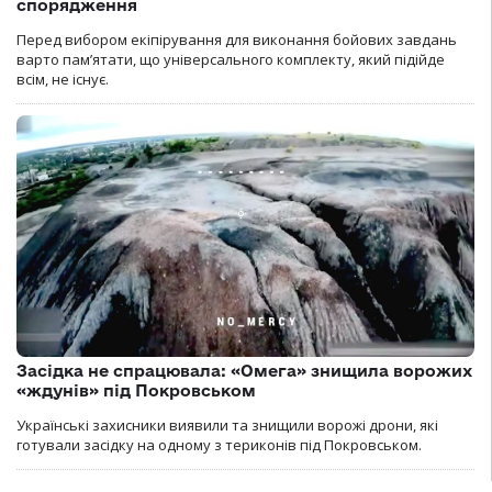
спорядження
Перед вибором екіпірування для виконання бойових завдань
варто пам’ятати, що універсального комплекту, який підійде
всім, не існує.
Засідка не спрацювала: «Омега» знищила ворожих
«ждунів» під Покровськом
Українські захисники виявили та знищили ворожі дрони, які
готували засідку на одному з териконів під Покровськом.