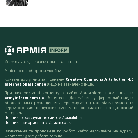
© 2018 - 2026, ІНФОРМАЦІЙНЕ АГЕНТСТВО,
Міністерство оборони України
Контент доступний за ліцензією
Creative Commons Attribution 4.0
International license
якщо не зазначено інше.
При використанні контенту з сайту АрміяInform посилання на
armyinform.com.ua
обов’язкове. Для суб’єктів у сфері онлайн-медіа
обов’язковим є розміщення у першому абзаці матеріалу прямого та
відкритого для пошукових систем гіперпосилання на цитований
матеріал.
Політика користування сайтом АрміяInform
Політика використання файлів cookie
Зауваження та пропозиції по роботі сайту надсилайте на адресу:
webmaster@armyinform.com.ua