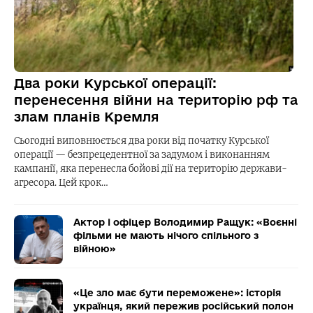
Два роки Курської операції:
перенесення війни на територію рф та
злам планів Кремля
Сьогодні виповнюється два роки від початку Курської
операції — безпрецедентної за задумом і виконанням
кампанії, яка перенесла бойові дії на територію держави-
агресора. Цей крок…
Актор і офіцер Володимир Ращук: «Воєнні
фільми не мають нічого спільного з
війною»
«Це зло має бути переможене»: історія
українця, який пережив російський полон