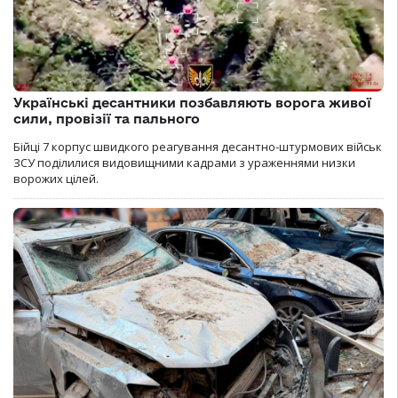
Українські десантники позбавляють ворога живої
сили, провізії та пального
Бійці 7 корпус швидкого реагування десантно-штурмових військ
ЗСУ поділилися видовищними кадрами з ураженнями низки
ворожих цілей.