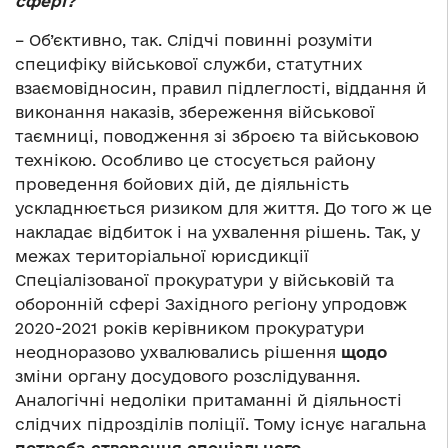
сфері?
– Об’єктивно, так. Слідчі повинні розуміти
специфіку військової служби, статутних
взаємовідносин, правил підлеглості, віддання й
виконання наказів, збереження військової
таємниці, поводження зі зброєю та військовою
технікою. Особливо це стосується району
проведення бойових дій, де діяльність
ускладнюється ризиком для життя. До того ж це
накладає відбиток і на ухвалення рішень. Так, у
межах територіальної юрисдикції
Спеціалізованої прокуратури у військовій та
оборонній сфері Західного регіону упродовж
2020-2021 років керівником прокуратури
неодноразово ухвалювались рішення
щодо
зміни органу досудового розслідування.
Аналогічні недоліки притаманні й діяльності
слідчих підрозділів поліції. Тому існує нагальна
потреба створення спеціального