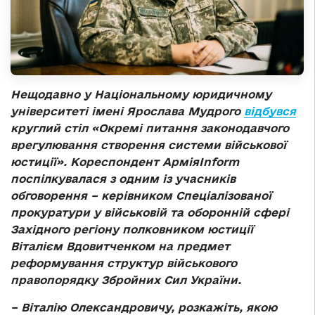
Нещодавно у Національному юридичному
університеті імені Ярослава Мудрого
відбувся
круглий стіл «Окремі питання законодавчого
врегулювання створення системи військової
юстиції». Кореспондент АрміяInform
поспілкувалася з одним із учасників
обговорення – керівником Спеціалізованої
прокуратури у військовій та оборонній сфері
Західного регіону полковником юстиції
Віталієм Вдовитченком на предмет
реформування структур військового
правопорядку Збройних Сил України.
– Віталію Олександровичу, розкажіть, якою