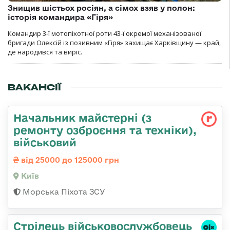
Знищив шістьох росіян, а сімох взяв у полон:
історія командира «Гіря»
Командир 3-ї мотопіхотної роти 43-ї окремої механізованої
бригади Олексій із позивним «Гіря» захищає Харківщину — край,
де народився та виріс.
ВАКАНСІЇ
Начальник майстеpні (з
ремонту озбpоєння та техніки),
військовий
від 25000 до 125000 грн
Київ
Морська Піхота ЗСУ
Стрілець військовослужбовець