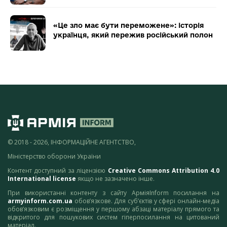
«Це зло має бути переможене»: історія
українця, який пережив російський полон
© 2018 - 2026, ІНФОРМАЦІЙНЕ АГЕНТСТВО,
Міністерство оборони України
Контент доступний за ліцензією
Creative Commons Attribution 4.0
International license
якщо не зазначено інше.
При використанні контенту з сайту АрміяInform посилання на
armyinform.com.ua
обов’язкове. Для суб’єктів у сфері онлайн-медіа
обов’язковим є розміщення у першому абзаці матеріалу прямого та
відкритого для пошукових систем гіперпосилання на цитований
матеріал.