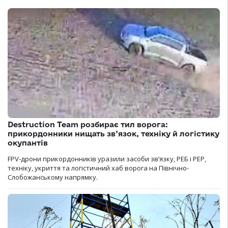
Destruction Team розбирає тил ворога:
прикордонники нищать зв’язок, техніку й логістику
окупантів
FPV-дрони прикордонників уразили засоби зв’язку, РЕБ і РЕР,
техніку, укриття та логістичний хаб ворога на Північно-
Слобожанському напрямку.