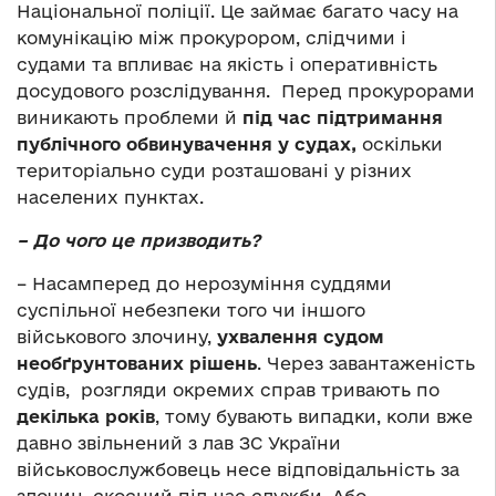
Національної поліції. Це займає багато часу на
комунікацію між прокурором, слідчими і
судами та впливає на якість і оперативність
досудового розслідування. Перед прокурорами
виникають проблеми й
під час підтримання
публічного обвинувачення у судах,
оскільки
територіально суди розташовані у різних
населених пунктах.
– До чого це призводить?
– Насамперед до нерозуміння суддями
суспільної небезпеки того чи іншого
військового злочину,
ухвалення судом
необґрунтованих рішень
. Через завантаженість
судів, розгляди окремих справ тривають по
декілька років
, тому бувають випадки, коли вже
давно звільнений з лав ЗС України
військовослужбовець несе відповідальність за
злочин, скоєний під час служби. Або