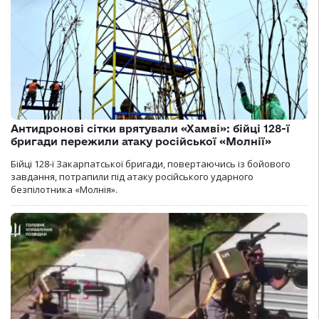
Антидронові сітки врятували «Хамві»: бійці 128-ї
бригади пережили атаку російської «Молнії»
Бійці 128-ї Закарпатської бригади, повертаючись із бойового
завдання, потрапили під атаку російського ударного
безпілотника «Молнія».