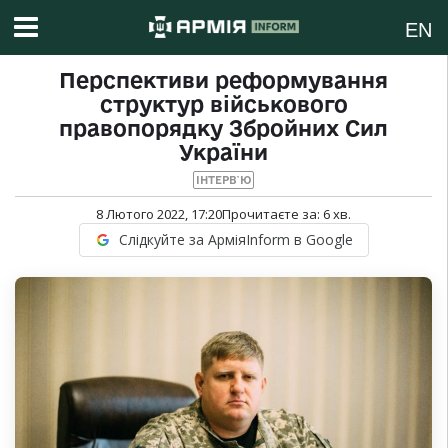
EN
Перспективи реформування
структур військового
правопорядку Збройних Сил
України
ІНТЕРВ`Ю
8 Лютого 2022, 17:20
Прочитаєте за:
6
хв.
Слідкуйте за АрміяInform в Google