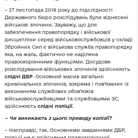
– 27 листопада 2018 року до підслідності
Державного бюро розслідувань були віднесені
військові злочини. Зауважу, що для
забезпечення правопорядку і військової
дисципліни серед військовослужбовців у складі
Збройних Сил є військова служба правопорядку
яка, на жаль, фактично не наділена
правоохоронними функціями. Досудове
розслідування військових злочинів здійснюють
слідчі ДБР
. Основний масив загально
кримінальних злочинів, зокрема і пов’язаних із
виконанням службових обов’язків
військовослужбовцями та службовцями ЗС,
здійснюють
слідчі поліції
.
– Чи виникають з цього приводу колізії?
– Насправді, так. Основними завданнями ДБР,
поліції не є здійснення правоохоронної