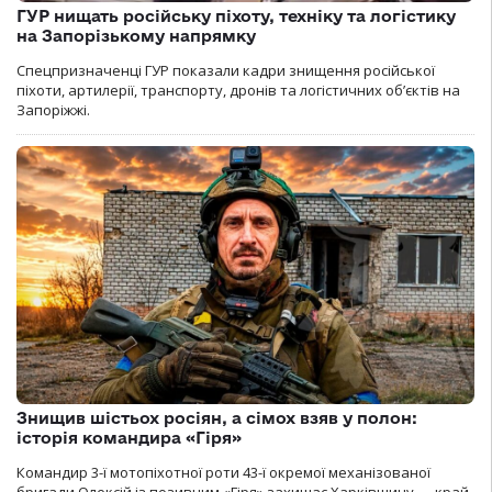
ГУР нищать російську піхоту, техніку та логістику
на Запорізькому напрямку
Спецпризначенці ГУР показали кадри знищення російської
піхоти, артилерії, транспорту, дронів та логістичних об’єктів на
Запоріжжі.
Знищив шістьох росіян, а сімох взяв у полон:
історія командира «Гіря»
Командир 3-ї мотопіхотної роти 43-ї окремої механізованої
бригади Олексій із позивним «Гіря» захищає Харківщину — край,