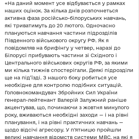
«На даний момент усе відбувається у рамках
наших оцінок. За кілька днів розпочнеться
активна фаза російсько-білоруських навчань,
які триватимуть до 20 лютого. Одночасно
плануються навчання частини підрозділів
Південного військового округу РФ. Як я
повідомляв на брифінгу у четвер, наразі до
Білорусі прибувають частини зі Східного і
Центрального військових округів РФ, за якими
ми кілька тижнів спостерігали. Деякі підрозділи
ще на під’їзді. З нашого боку робиться усе
необхідне для контролю подібних ситуацій.
Головнокомандувач Збройних Сил України
генерал-лейтенант Валерій Залужний раніше
акцентував, що, починаючи з жовтня минулого
року, вживаються необхідні заходи — і на рівні
планування, і на рівні практичних навчань —
щодо відсічі агресору. У п’ятницю пройшли
великі навчання відомств системи МВС, на які я