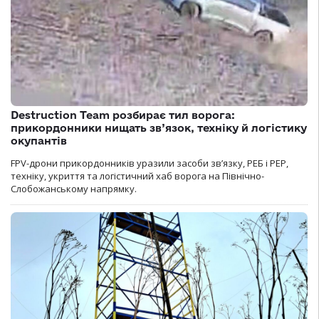
Destruction Team розбирає тил ворога:
прикордонники нищать зв’язок, техніку й логістику
окупантів
FPV-дрони прикордонників уразили засоби зв’язку, РЕБ і РЕР,
техніку, укриття та логістичний хаб ворога на Північно-
Слобожанському напрямку.