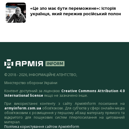
«Це зло має бути переможене»: історія
українця, який пережив російський полон
© 2018 - 2026, ІНФОРМАЦІЙНЕ АГЕНТСТВО,
Міністерство оборони України
Контент доступний за ліцензією
Creative Commons Attribution 4.0
International license
якщо не зазначено інше.
При використанні контенту з сайту АрміяInform посилання на
armyinform.com.ua
обов’язкове. Для суб’єктів у сфері онлайн-медіа
обов’язковим є розміщення у першому абзаці матеріалу прямого та
відкритого для пошукових систем гіперпосилання на цитований
матеріал.
Політика користування сайтом АрміяInform