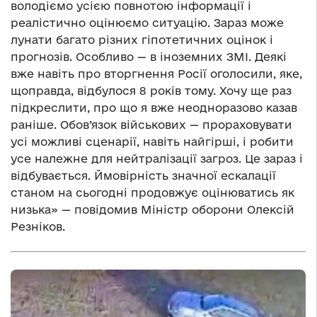
володіємо усією повнотою інформації і
реалістично оцінюємо ситуацію. Зараз може
лунати багато різних гіпотетичних оцінок і
прогнозів. Особливо — в іноземних ЗМІ. Деякі
вже навіть про вторгнення Росії оголосили, яке,
щоправда, відбулося 8 років тому. Хочу ще раз
підкреслити, про що я вже неодноразово казав
раніше. Обов’язок військових — прораховувати
усі можливі сценарії, навіть найгірші, і робити
усе належне для нейтралізації загроз. Це зараз і
відбувається. Ймовірність значної ескалації
станом на сьогодні продовжує оцінюватись як
низька» — повідомив Міністр оборони Олексій
Резніков.