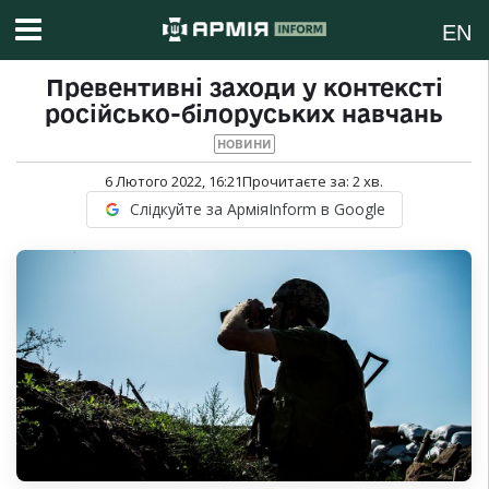
EN
Превентивні заходи у контексті
російсько-білоруських навчань
НОВИНИ
6 Лютого 2022, 16:21
Прочитаєте за:
2
хв.
Слідкуйте за АрміяInform в Google