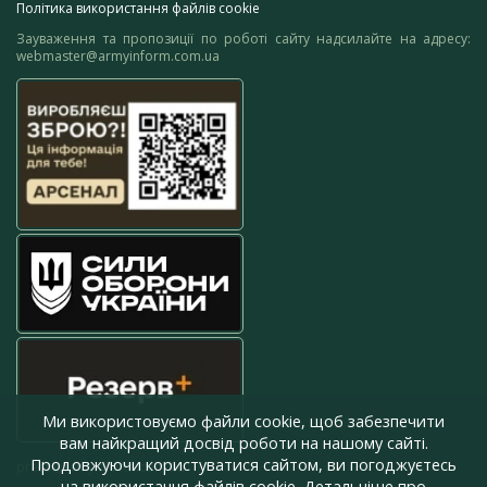
Політика використання файлів cookie
Зауваження та пропозиції по роботі сайту надсилайте на адресу:
webmaster@armyinform.com.ua
Ми використовуємо файли cookie, щоб забезпечити
вам найкращий досвід роботи на нашому сайті.
Продовжуючи користуватися сайтом, ви погоджуєтесь
press@armyinform.com.ua
на використання файлів cookie. Детальніше про