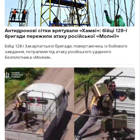
Антидронові сітки врятували «Хамві»: бійці 128-ї
бригади пережили атаку російської «Молнії»
Бійці 128-ї Закарпатської бригади, повертаючись із бойового
завдання, потрапили під атаку російського ударного
безпілотника «Молнія».