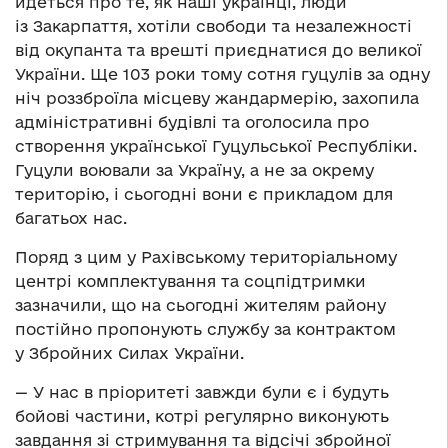
йдеться про те, як наші українці, люди
із Закарпаття, хотіли свободи та незалежності
від окупанта та врешті приєднатися до великої
України. Ще 103 роки тому сотня гуцулів за одну
ніч роззброїла місцеву жандармерію, захопила
адміністративні будівлі та оголосила про
створення української Гуцульської Республіки.
Гуцули воювали за Україну, а не за окрему
територію, і сьогодні вони є прикладом для
багатьох нас.
Поряд з цим у Рахівському територіальному
центрі комплектування та соцпідтримки
зазначили, що на сьогодні жителям району
постійно пропонують службу за контрактом
у Збройних Силах України.
— У нас в пріоритеті завжди були є і будуть
бойові частини, котрі регулярно виконують
завдання зі стримування та відсічі збройної