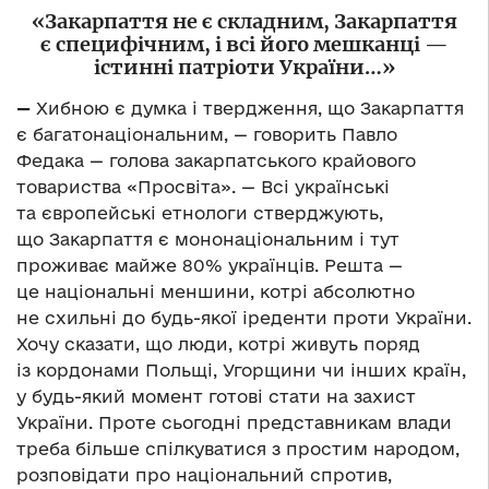
«Закарпаття не є складним, Закарпаття
є специфічним, і всі його мешканці —
істинні патріоти України…»
—
Хибною є думка і твердження, що Закарпаття
є багатонаціональним, — говорить Павло
Федака — голова закарпатського крайового
товариства «Просвіта». — Всі українські
та європейські етнологи стверджують,
що Закарпаття є мононаціональним і тут
проживає майже 80% українців. Решта —
це національні меншини, котрі абсолютно
не схильні до будь-якої іреденти проти України.
Хочу сказати, що люди, котрі живуть поряд
із кордонами Польщі, Угорщини чи інших країн,
у будь-який момент готові стати на захист
України. Проте сьогодні представникам влади
треба більше спілкуватися з простим народом,
розповідати про національний спротив,