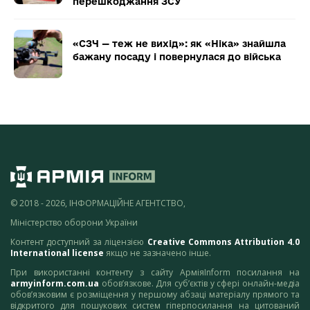
перешкоджання ЗСУ
«СЗЧ — теж не вихід»: як «Ніка» знайшла
бажану посаду і повернулася до війська
© 2018 - 2026, ІНФОРМАЦІЙНЕ АГЕНТСТВО,
Міністерство оборони України
Контент доступний за ліцензією
Creative Commons Attribution 4.0
International license
якщо не зазначено інше.
При використанні контенту з сайту АрміяInform посилання на
armyinform.com.ua
обов’язкове. Для суб’єктів у сфері онлайн-медіа
обов’язковим є розміщення у першому абзаці матеріалу прямого та
відкритого для пошукових систем гіперпосилання на цитований