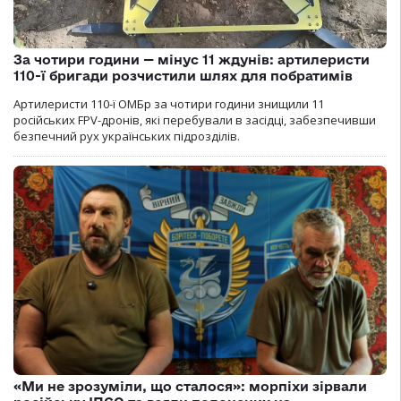
За чотири години — мінус 11 ждунів: артилеристи
110-ї бригади розчистили шлях для побратимів
Артилеристи 110-ї ОМБр за чотири години знищили 11
російських FPV-дронів, які перебували в засідці, забезпечивши
безпечний рух українських підрозділів.
«Ми не зрозуміли, що сталося»: морпіхи зірвали