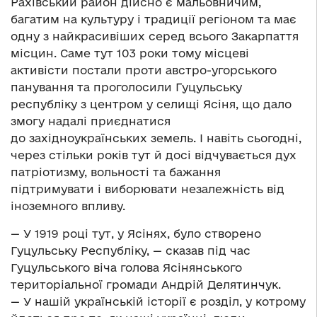
Рахівський район дійсно є мальовничим,
багатим на культуру і традиції регіоном та має
одну з найкрасивіших серед всього Закарпаття
місцин. Саме тут 103 роки тому місцеві
активісти постали проти австро-угорського
панування та проголосили Гуцульську
республіку з центром у селищі Ясіня, що дало
змогу надалі приєднатися
до західноукраїнських земель. І навіть сьогодні,
через стільки років тут й досі відчувається дух
патріотизму, вольності та бажання
підтримувати і виборювати незалежність від
іноземного впливу.
— У 1919 році тут, у Ясінях, було створено
Гуцульську Республіку, — сказав під час
Гуцульського віча голова Ясінянського
територіальної громади Андрій Делятинчук.
— У нашій українській історії є розділ, у котрому