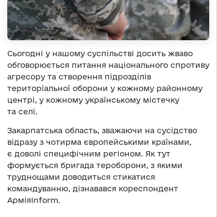
Сьогодні у нашому суспільстві досить жваво
обговорюється питання національного спротиву
агресору та створення підрозділів
територіальної оборони у кожному районному
центрі, у кожному українському містечку
та селі.
Закарпатська область, зважаючи на сусідство
відразу з чотирма європейськими країнами,
є доволі специфічним регіоном. Як тут
формується бригада тероборони, з якими
труднощами доводиться стикатися
командуванню, дізнавався кореспондент
АрміяІnform.