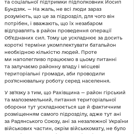
та соціальної підтримки підполковник Йосип
Бундзяк. — На жаль, не всі люди зараз
розуміють, що це за підрозділ, для чого він
потрібен, і вважають, що їх незабаром
відправлять в район проведення операції
Об’єднаних сил. Тому це ускладнює за досить
короткі терміни укомплектувати батальйон
необхідною кількістю людей. Проте
ми наполегливо працюємо в цьому питанні
та залучаємо районну владу і місцеві
територіальні громади, аби проводили
роз’яснювальну роботу серед населення.
У зв’язку з тим, що Рахівщина — район гірський
та малоземельний, питання територіальної
оборони тут ускладнюється ще й фактичним
розміщенням самого підрозділу, адже тут ані
за Радянського Союзу, ані за незалежної України
військових частин, окрім військкомату, не було