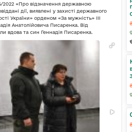
5/2022 «Про відзначення державною
іддані дії, виявлені у захисті державного
ості України» орденом «За мужність» ІІІ
дія Анатолійовича Писаренка. Від
ли вдова та син Геннадія Писаренка.