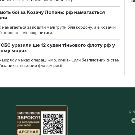
ають бої за Козачу Лопань: рф намагається
упи
 намагається заводити малі групи біля кордону, а в Козачій
 ворог не зміг закріпитися.
СБС уразили ще 12 суден тіньового флоту рф у
кому морях
 морях у межах операції «МоЛоЧКа» Сили безпілотних систем
’язаних із тіньовим флотом росії.
pr