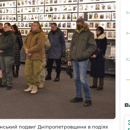
9:
9:
9:
В
янський подвиг Дніпропетровщини в подіях