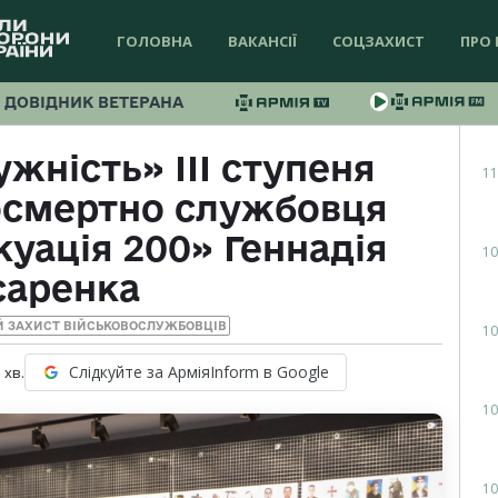
ГОЛОВНА
ВАКАНСІЇ
СОЦЗАХИСТ
ПРО 
ДОВІДНИК ВЕТЕРАНА
жність» ІІІ ступеня
11
осмертно службовця
куація 200» Геннадія
10
саренка
Й ЗАХИСТ ВІЙСЬКОВОСЛУЖБОВЦІВ
10
Слідкуйте за АрміяInform в Google
1
хв.
10
10