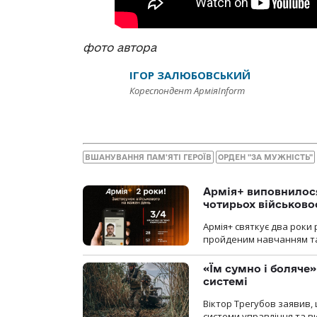
фото автора
ІГОР ЗАЛЮБОВСЬКИЙ
Кореспондент АрміяInform
ВШАНУВАННЯ ПАМ'ЯТІ ГЕРОЇВ
ОРДЕН "ЗА МУЖНІСТЬ"
Армія+ виповнилося
чотирьох військов
Армія+ святкує два роки 
пройденим навчанням та
«Їм сумно і боляче»
системі
Віктор Трегубов заявив, 
системи управління та в