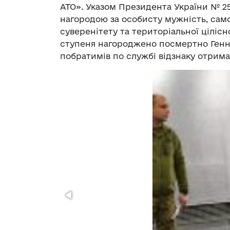
АТО». Указом Президента України № 2
нагородою за особисту мужність, самов
суверенітету та територіальної цілісн
ступеня нагороджено посмертно Генна
побратимів по службі відзнаку отрима