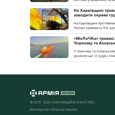
На Харківщині трив
заводити окремі гр
На Харківщині противник
Лопані тривають бої, щоб
«МоЛоЧКа» триває: 
Чорному та Азовсь
У Чорному та Азовському
уразили ще 12 суден, пов
© 2018 - 2026, ІНФОРМАЦІЙНЕ АГЕНТСТВО,
Міністерство оборони України