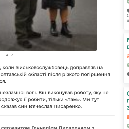
у, коли військовослужбовець доправляв на
олтавській області після різкого погіршення
ся.
незламної волі. Він виконував роботу, яку не
родовжує її робити, тільки «там». Ми тут
 сказав син В’ячеслав Писаренко.
 сержантом Геннадієм Писаренком з