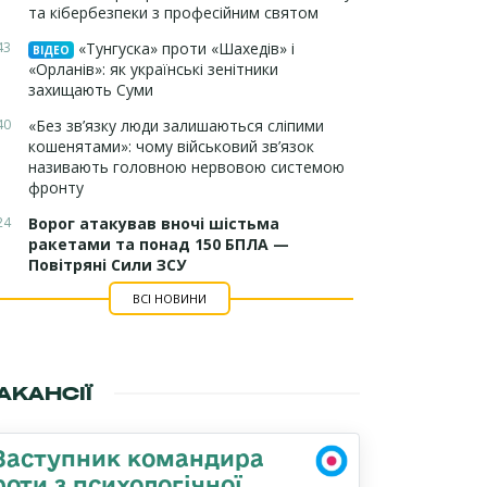
та кібербезпеки з професійним святом
43
«Тунгуска» проти «Шахедів» і
ВІДЕО
«Орланів»: як українські зенітники
захищають Суми
40
«Без зв’язку люди залишаються сліпими
кошенятами»: чому військовий зв’язок
називають головною нервовою системою
фронту
24
Ворог атакував вночі шістьма
ракетами та понад 150 БПЛА —
Повітряні Сили ЗСУ
ВСІ НОВИНИ
АКАНСІЇ
Заступник командира
роти з психологічної