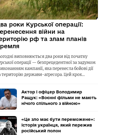
ва роки Курської операції:
еренесення війни на
ериторію рф та злам планів
ремля
ьогодні виповнюється два роки від початку
урської операції — безпрецедентної за задумом
виконанням кампанії, яка перенесла бойові дії
а територію держави-агресора. Цей крок…
Актор і офіцер Володимир
Ращук: «Воєнні фільми не мають
нічого спільного з війною»
«Це зло має бути переможене»:
історія українця, який пережив
російський полон