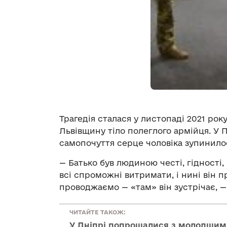
Трагедія сталася у листопаді 2021 рок
Львівщину тіло полеглого армійця. У П
самопочуття серце чоловіка зупинило
— Батько був людиною честі, гідності, 
всі спроможні витримати, і нині він п
проводжаємо — «там» він зустрічає, —
ЧИТАЙТЕ ТАКОЖ:
У Дніпрі попрощалися з молодшим