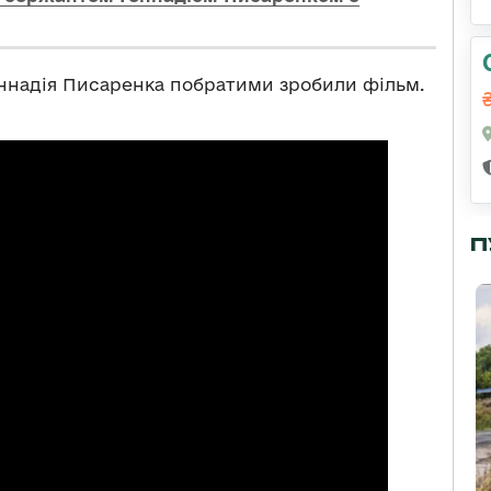
ннадія Писаренка побратими зробили фільм.
П