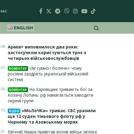
НАС
ENGLISH
:08
Армія+ виповнилося два роки:
застосунком користуються троє з
чотирьох військовослужбовців
:55
«Їм сумно і боляче»: чому
КОМЕНТАР
росіяни заздрять українській військовій
системі
:36
На Харківщині тривають бої за
КОМЕНТАР
Козачу Лопань: рф намагається заводити
окремі групи
:18
«МоЛоЧКа» триває: СБС уразили
ВІДЕО
ще 12 суден тіньового флоту рф у
Чорному та Азовському морях
:01
Євгеній Хмара привітав воїнів військ зв’язку