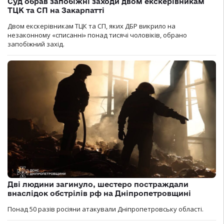
Суд обрав запобіжні заходи двом екскерівникам
ТЦК та СП на Закарпатті
Двом екскерівникам ТЦК та СП, яких ДБР викрило на
незаконному «списанні» понад тисячі чоловіків, обрано
запобіжний захід.
Дві людини загинуло, шестеро постраждали
внаслідок обстрілів рф на Дніпропетровщині
Понад 50 разів росіяни атакували Дніпропетровську області.