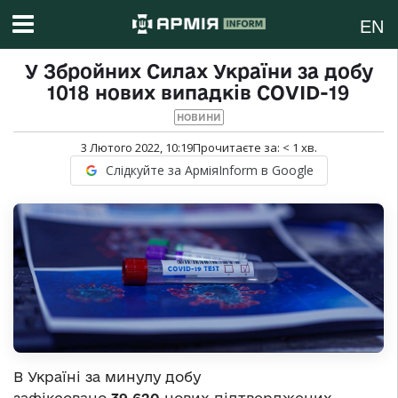
EN
У Збройних Силах України за добу
1018 нових випадків COVID-19
НОВИНИ
3 Лютого 2022, 10:19
Прочитаєте за:
< 1
хв.
Слідкуйте за АрміяInform в Google
В Україні за минулу добу
зафіксовано
39 620
нових підтверджених