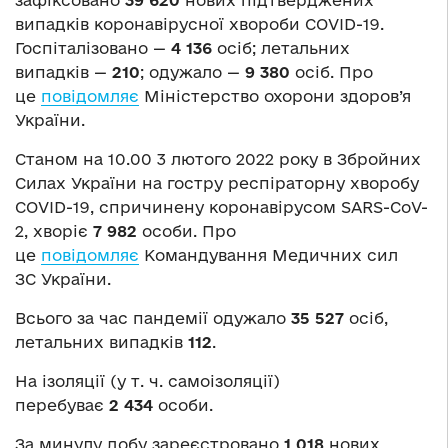
випадків коронавірусної хвороби COVID-19.
Госпіталізовано —
4 136
осіб; летальних
випадків —
210
; одужало —
9 380
осіб. Про
це
повідомляє
Міністерство охорони здоров’я
України.
Станом на 10.00 3 лютого 2022 року в Збройних
Силах України на гостру респіраторну хворобу
COVID-19, спричинену коронавірусом SARS-CoV-
2, хворіє
7 982
особи. Про
це
повідомляє
Командування Медичних сил
ЗС України.
Всього за час пандемії одужало
35 527
осіб,
летальних випадків
112
.
На ізоляції (у т. ч. самоізоляції)
перебуває
2 434
особи.
За минулу добу зареєстровано
1 018
нових