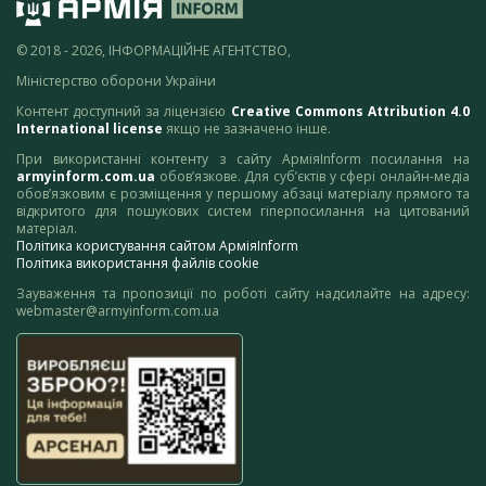
© 2018 - 2026, ІНФОРМАЦІЙНЕ АГЕНТСТВО,
Міністерство оборони України
Контент доступний за ліцензією
Creative Commons Attribution 4.0
International license
якщо не зазначено інше.
При використанні контенту з сайту АрміяInform посилання на
armyinform.com.ua
обов’язкове. Для суб’єктів у сфері онлайн-медіа
обов’язковим є розміщення у першому абзаці матеріалу прямого та
відкритого для пошукових систем гіперпосилання на цитований
матеріал.
Політика користування сайтом АрміяInform
Політика використання файлів cookie
Зауваження та пропозиції по роботі сайту надсилайте на адресу:
webmaster@armyinform.com.ua