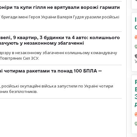
оніри та купи гілля не врятували ворожі гармати
ї бригади імені Героя України Валерія Гудзя уразили російські
елі, 9 квартир, 3 будинки та 4 авто: колишнього
ачують у незаконному збагаченні
ідозру в незаконному збагаченні колишньому командувачу
Повітряних Сил ЗСУ.
чі чотирма ракетами та понад 100 БПЛА —
, російські окупаційні війська запустили по Україні чотири
рних безпілотників.