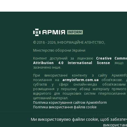
© 2018 - 2026, ІНФОРМАЦІЙНЕ АГЕНТСТВО,
Міністерство оборони України
Контент доступний за ліцензією
Creative Comm
Attribution 4.0 International license
якщо 
зазначено інше.
При використанні контенту з сайту АрміяInf
посилання на
armyinform.com.ua
обов’язкове. 
суб’єктів у сфері онлайн-медіа обов’язкови
розміщення у першому абзаці матеріалу прямого
відкритого для пошукових систем гіперпосилання
цитований матеріал.
Політика користування сайтом АрміяInform
Політика використання файлів cookie
Зауваження та пропозиції по роботі сайту надсилайте
Ми використовуємо файли cookie, щоб забезпе
адресу:
webmaster@armyinform.com.ua
використанн