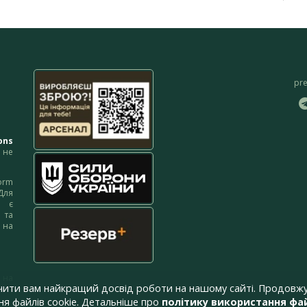
pr
ons
не
orm
Для
м є
 та
 на
 на
чити вам найкращий досвід роботи на нашому сайті. Продовжу
я файлів cookie. Детальніше про
політику використання фай