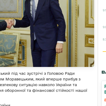
9:
9:
8:
В
кий під час зустрічі з Головою Ради
ем Моравецьким, який вперше прибув з
безпекову ситуацію навколо України та
я оборонної та фінансової стійкості нашої
раїни.