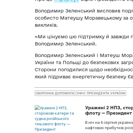
Володимир Зеленський висловив подя
особисто Матеушу Моравецькому за об
викликів.
«Ми цінуємо цю підтримку й завжди п
Володимир Зеленський.
Володимир Зеленський і Матеуш Морав
України та Польщі до безпекових загро
Сторони погодилися щодо необхідності
який підриває енергетичну безпеку Єв
ОБОРОННА ДОПОМОГА
ОФІС ПРЕЗИДЕНТА УКРАЇНИ
Уражені 2 НПЗ, сто
флоту — Президент
В ніч на 6 серпня украї
нафтових прибутків росії