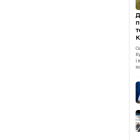
Д
п
т
К
С
К
і 
н