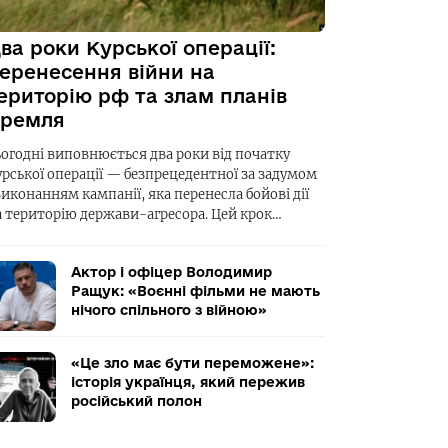
ва роки Курської операції:
еренесення війни на
ериторію рф та злам планів
ремля
ьогодні виповнюється два роки від початку
урської операції — безпрецедентної за задумом
виконанням кампанії, яка перенесла бойові дії
а територію держави-агресора. Цей крок…
Актор і офіцер Володимир
Ращук: «Воєнні фільми не мають
нічого спільного з війною»
«Це зло має бути переможене»:
історія українця, який пережив
російський полон