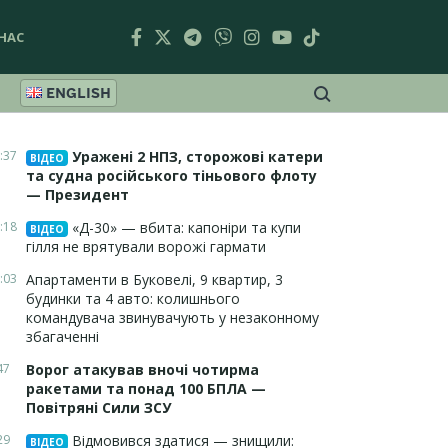
НАС
ENGLISH
:37
Уражені 2 НПЗ, сторожові катери
ВІДЕО
та судна російського тіньового флоту
— Президент
:18
«Д-30» — вбита: капоніри та купи
ВІДЕО
гілля не врятували ворожі гармати
:03
Апартаменти в Буковелі, 9 квартир, 3
будинки та 4 авто: колишнього
командувача звинувачують у незаконному
збагаченні
47
Ворог атакував вночі чотирма
ракетами та понад 100 БПЛА —
Повітряні Сили ЗСУ
29
Відмовився здатися — знищили:
ВІДЕО