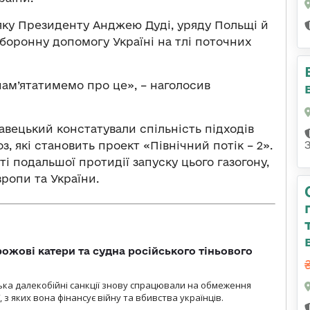
ку Президенту Анджею Дуді, уряду Польщі й
оронну допомогу Україні на тлі поточних
ам’ятатимемо про це», – наголосив
ецький констатували спільність підходів
з, які становить проект «Північний потік – 2».
 подальшої протидії запуску цього газогону,
ропи та України.
рожові катери та судна російського тіньового
нська далекобійні санкції знову спрацювали на обмеження
, з яких вона фінансує війну та вбивства українців.