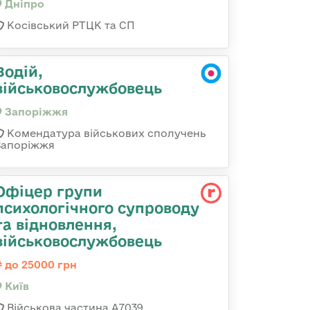
Дніпро
Косівський РТЦК та СП
Водій,
військовослужбовець
Запоріжжя
Комендатура військових сполучень
Запоріжжя
Офіцер групи
психологічного супроводу
та відновлення,
військовослужбовець
до 25000 грн
Київ
Військова частина А7039