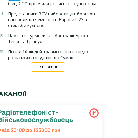
бійці ССО провчили російського упертюха
14
Представники ЗСУ вибороли дві бронзові
нагороди на чемпіонаті Європи U23 зі
стрільби кульової
00
Пам’яті штурмовика з Австралії Брока
Тенанта Грінвуда
39
Понад 10 людей травмовані внаслідок
російських авіаударів по Сумах
ВСІ НОВИНИ
АКАНСІЇ
Радіотелефоніст-
Військовослужбовець
від 20100 до 125000 грн