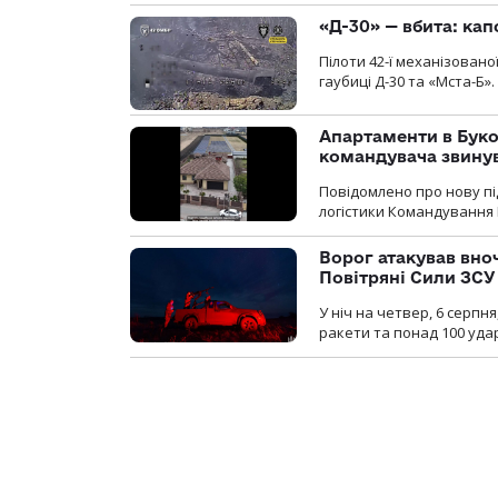
«Д-30» — вбита: кап
Пілоти 42-ї механізовано
гаубиці Д-30 та «Мста-Б».
Апартаменти в Буков
командувача звинув
Повідомлено про нову п
логістики Командування 
Ворог атакував вно
Повітряні Сили ЗСУ
У ніч на четвер, 6 серпня
ракети та понад 100 уда