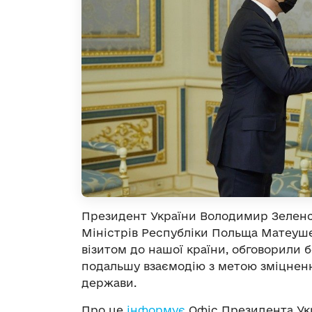
Президент України Володимир Зеленсь
Міністрів Республіки Польща Матеуш
візитом до нашої країни, обговорили 
подальшу взаємодію з метою зміцненн
держави.
Про це
інформує
Офіс Президента Ук