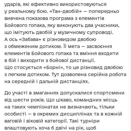
ударів, які ефективно використовуються
у реальному бою. «Тан-двобій» — попередньо
вивчена показова програма з елементів
Бойового гопака, яку виконують два учасники,
що імітують двобій у музичному супроводі.
А ось «Забава» є різновидом двобою
з обмеженим дотиком. Її мета — засвоєння
елементів Бойового гопака та вміння входити
в бій і виходити з бойової дистанції.
Що стосується «Борні», то це різновид двобою
з легким дотиком. Тут дозволена серійна робота
на середній і дальній дистанціях.
До участі в змаганнях допускалися спортсмени
від шести років. Що цікаво, командних місць
на таких чемпіонатах не визначають, тільки
особисті — в окремих дисциплінах та в кожній
ваговій і віковій категорії. Такі турніри
влаштовують хоча б двічі на рік, щоб