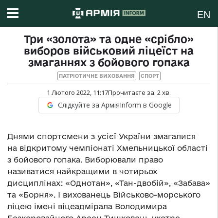
EN
Три «золота» та одне «срібло»
виборов військовий ліцеїст на
змаганнях з бойового гопака
ПАТРІОТИЧНЕ ВИХОВАННЯ
СПОРТ
1 Лютого 2022, 11:17
Прочитаєте за:
2
хв.
Слідкуйте за АрміяInform в Google
Днями спортсмени з усієї України змагалися
на відкритому чемпіонаті Хмельницької області
з бойового гопака. Виборювали право
називатися найкращими в чотирьох
дисциплінах: «Однотан», «Тан-двобій», «Забава»
та «Борня». І вихованець Військово-морського
ліцею імені віцеадмірала Володимира