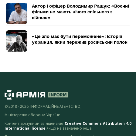
Актор і офіцер Володимир Ращук: «Воєнні
фільми не мають нічого спільного з
війною»
«Це зло має бути переможене»: історія
українця, який пережив російський полон
© 2018 - 2026, ІНФОРМАЦІЙНЕ АГЕНТСТВО,
Міністерство оборони України
Контент доступний за ліцензією
Creative Commons Attribution 4.0
International license
якщо не зазначено інше.