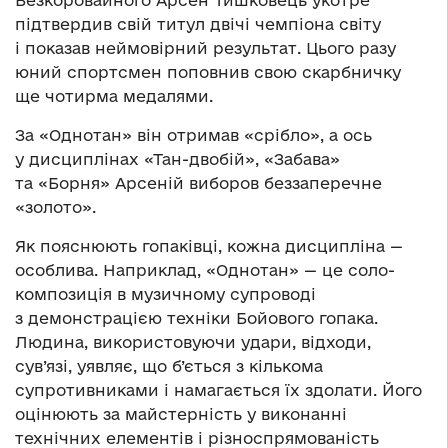
Безкоровайного Арсен Тишковець укотре
підтвердив свій титул двічі чемпіона світу
і показав неймовірний результат. Цього разу
юний спортсмен поповнив свою скарбничку
ще чотирма медалями.
За «Однотан» він отримав «срібло», а ось
у дисциплінах «Тан-двобій», «Забава»
та «Борня» Арсеній виборов беззаперечне
«золото».
Як пояснюють гопаківці, кожна дисципліна —
особлива. Наприклад, «Однотан» — це соло-
композиція в музичному супроводі
з демонстрацією техніки Бойового гопака.
Людина, використовуючи удари, відходи,
сув’язі, уявляє, що б’ється з кількома
супротивниками і намагається їх здолати. Його
оцінюють за майстерність у виконанні
технічних елементів і різноспрямованість