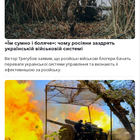
«Їм сумно і боляче»: чому росіяни заздрять
українській військовій системі
Віктор Трегубов заявив, що російські військові блогери бачать
переваги української системи управління та визнають її
ефективнішою за російську.