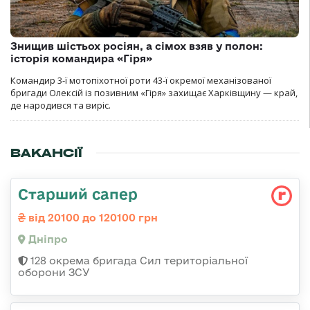
Знищив шістьох росіян, а сімох взяв у полон:
історія командира «Гіря»
Командир 3-ї мотопіхотної роти 43-ї окремої механізованої
бригади Олексій із позивним «Гіря» захищає Харківщину — край,
де народився та виріс.
ВАКАНСІЇ
Старший сапер
від 20100 до 120100 грн
Дніпро
128 окрема бригада Сил територіальної
оборони ЗСУ