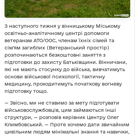
З наступного тижня у вінницькому Міському
освітньо-аналітичному центрі допомоги
ветеранам АТО/ООС, членам їхніх сімей та
сім’ям загиблих (Ветеранський простір)
розпочинаються безкоштовні заняття з
підготовки до захисту Батьківщини. Вінничани,
які не мають стосунку до війська, вивчатимуть
основи військової психології, тактичну
медицину, проходитимуть початкову вогневу
підготовку тощо.
— Звісно, ми не ставимо за мету підготувати
військовослужбовців, цим займаються інші
структури, — розповів керівник Центру Олег
Климбовський. — Проте хочемо дати звичайним
цивільним людям мінімальні знання та навички,