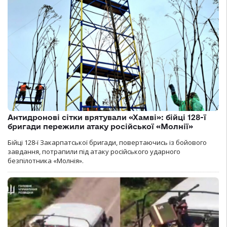
Антидронові сітки врятували «Хамві»: бійці 128-ї
бригади пережили атаку російської «Молнії»
Бійці 128-ї Закарпатської бригади, повертаючись із бойового
завдання, потрапили під атаку російського ударного
безпілотника «Молнія».