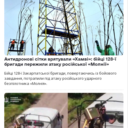
Антидронові сітки врятували «Хамві»: бійці 128-ї
бригади пережили атаку російської «Молнії»
Бійці 128-ї Закарпатської бригади, повертаючись із бойового
завдання, потрапили під атаку російського ударного
безпілотника «Молнія».