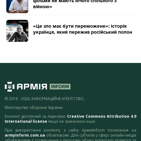
фільми не мають нічого спільного з
війною»
«Це зло має бути переможене»: історія
українця, який пережив російський полон
© 2018 - 2026, ІНФОРМАЦІЙНЕ АГЕНТСТВО,
Міністерство оборони України
Контент доступний за ліцензією
Creative Commons Attribution 4.0
International license
якщо не зазначено інше.
При використанні контенту з сайту АрміяInform посилання на
armyinform.com.ua
обов’язкове. Для суб’єктів у сфері онлайн-медіа
обов’язковим є розміщення у першому абзаці матеріалу прямого та