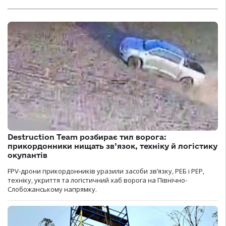
Destruction Team розбирає тил ворога:
прикордонники нищать зв’язок, техніку й логістику
окупантів
FPV-дрони прикордонників уразили засоби зв’язку, РЕБ і РЕР,
техніку, укриття та логістичний хаб ворога на Північно-
Слобожанському напрямку.