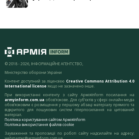
© 2018 - 2026, ІНФОРМАЦІЙНЕ АГЕНТСТВО,
Міністерство оборони України
Контент доступний за ліцензією
Creative Commons Attribution 4.0
International license
якщо не зазначено інше.
При використанні контенту з сайту АрміяInform посилання на
armyinform.com.ua
обов’язкове. Для суб’єктів у сфері онлайн-медіа
обов’язковим є розміщення у першому абзаці матеріалу прямого та
відкритого для пошукових систем гіперпосилання на цитований
матеріал.
Політика користування сайтом АрміяInform
Політика використання файлів cookie
Зауваження та пропозиції по роботі сайту надсилайте на адресу:
webmaster@armyinform.com.ua