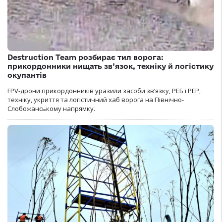
Destruction Team розбирає тил ворога:
прикордонники нищать зв’язок, техніку й логістику
окупантів
FPV-дрони прикордонників уразили засоби зв’язку, РЕБ і РЕР,
техніку, укриття та логістичний хаб ворога на Північно-
Слобожанському напрямку.