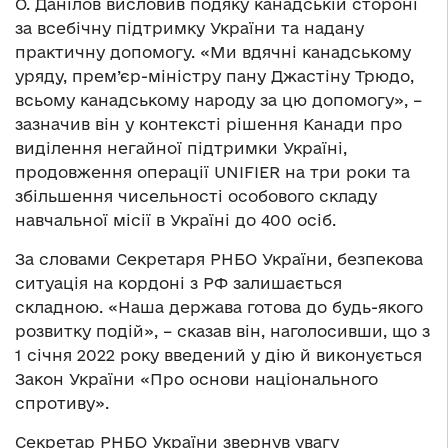
О. Данілов висловив подяку канадській стороні
за всебічну підтримку України та надану
практичну допомогу. «Ми вдячні канадському
уряду, прем’єр-міністру пану Джастіну Трюдо,
всьому канадському народу за цю допомогу», –
зазначив він у контексті рішення Канади про
виділення негайної підтримки Україні,
продовження операції UNIFIER на три роки та
збільшення чисельності особового складу
навчальної місії в Україні до 400 осіб.
За словами Секретаря РНБО України, безпекова
ситуація на кордоні з РФ залишається
складною. «Наша держава готова до будь-якого
розвитку подій», – сказав він, наголосивши, що з
1 січня 2022 року введений у дію й виконується
Закон України «Про основи національного
спротиву».
Секретар РНБО України звернув увагу