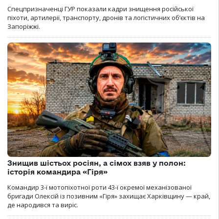
Спецпризначенці ГУР показали кадри знищення російської
піхоти, артилерії, транспорту, дронів та логістичних об’єктів на
Запоріжжі.
Знищив шістьох росіян, а сімох взяв у полон:
історія командира «Гіря»
Командир 3-ї мотопіхотної роти 43-ї окремої механізованої
бригади Олексій із позивним «Гіря» захищає Харківщину — край,
де народився та виріс.