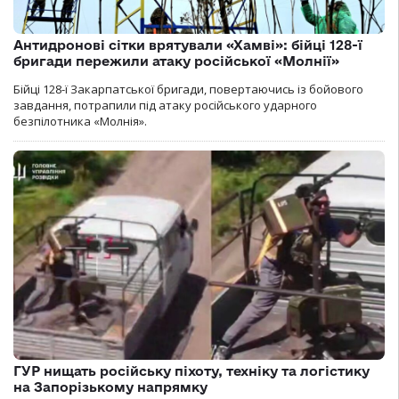
Антидронові сітки врятували «Хамві»: бійці 128-ї
бригади пережили атаку російської «Молнії»
Бійці 128-ї Закарпатської бригади, повертаючись із бойового
завдання, потрапили під атаку російського ударного
безпілотника «Молнія».
ГУР нищать російську піхоту, техніку та логістику
на Запорізькому напрямку