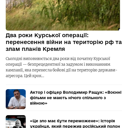
Два роки Курської операції:
перенесення війни на територію рф та
злам планів Кремля
Сьогодні виповнюється два роки від початку Курської
операції — безпрецедентної за задумом і виконанням
кампанії, яка перенесла бойові дії на територію держави-
агресора. Цей крок…
Актор і офіцер Володимир Ращук: «Воєнні
фільми не мають нічого спільного з
війною»
«Це зло має бути переможене»: історія
українця, який пережив російський полон