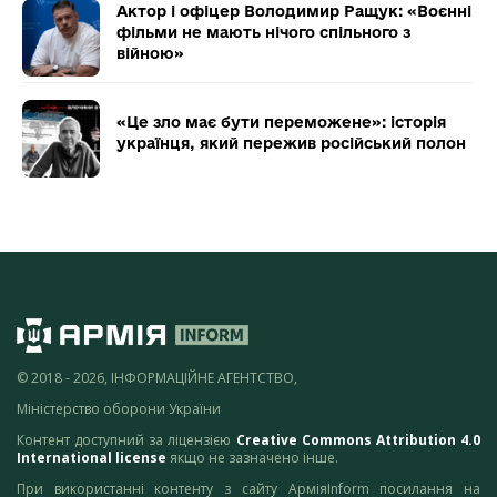
Актор і офіцер Володимир Ращук: «Воєнні
фільми не мають нічого спільного з
війною»
«Це зло має бути переможене»: історія
українця, який пережив російський полон
© 2018 - 2026, ІНФОРМАЦІЙНЕ АГЕНТСТВО,
Міністерство оборони України
Контент доступний за ліцензією
Creative Commons Attribution 4.0
International license
якщо не зазначено інше.
При використанні контенту з сайту АрміяInform посилання на