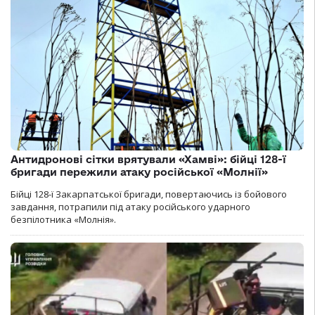
Антидронові сітки врятували «Хамві»: бійці 128-ї
бригади пережили атаку російської «Молнії»
Бійці 128-ї Закарпатської бригади, повертаючись із бойового
завдання, потрапили під атаку російського ударного
безпілотника «Молнія».