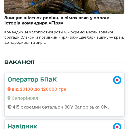
Знищив шістьох росіян, а сімох взяв у полон:
історія командира «Гіря»
Командир 3-ї мотопіхотної роти 43-ї окремої механізованої
бригади Олексій із позивним «Гіря» захищає Харківщину — край,
де народився та виріс.
ВАКАНСІЇ
Оператор БПаК
від 20100 до 120000 грн
Запоріжжя
415 окремий батальон ЗСУ Запорізька Січ.
Навідник