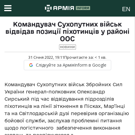
EN
Командувач Сухопутних військ
відвідав позиції піхотинців у районі
ООС
НОВИНИ
31 Січня 2022, 19:11
Прочитаєте за:
< 1
хв.
Слідкуйте за АрміяInform в Google
Командувач Сухопутних військ Збройних Сил
України генерал-полковник Олександр
Сирський під час відвідування підрозділів
піхотинців на лінії зіткнення в Пісках, Мар’їнці
та на Світлодарській дузі перевірив організацію
бойової служби, заслухав проблемні питання
щодо логістичного забезпечення виконання