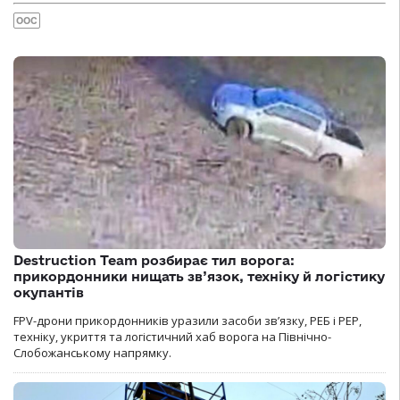
ООС
Destruction Team розбирає тил ворога:
прикордонники нищать зв’язок, техніку й логістику
окупантів
FPV-дрони прикордонників уразили засоби зв’язку, РЕБ і РЕР,
техніку, укриття та логістичний хаб ворога на Північно-
Слобожанському напрямку.