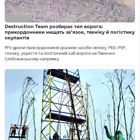
Destruction Team розбирає тил ворога:
прикордонники нищать зв’язок, техніку й логістику
окупантів
FPV-дрони прикордонників уразили засоби зв’язку, РЕБ і РЕР,
техніку, укриття та логістичний хаб ворога на Північно-
Слобожанському напрямку.