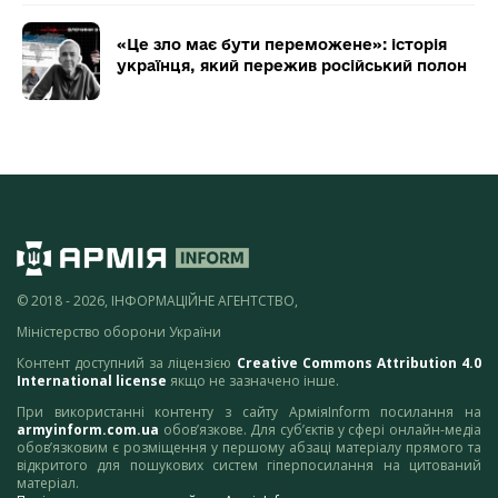
«Це зло має бути переможене»: історія
українця, який пережив російський полон
© 2018 - 2026, ІНФОРМАЦІЙНЕ АГЕНТСТВО,
Міністерство оборони України
Контент доступний за ліцензією
Creative Commons Attribution 4.0
International license
якщо не зазначено інше.
При використанні контенту з сайту АрміяInform посилання на
armyinform.com.ua
обов’язкове. Для суб’єктів у сфері онлайн-медіа
обов’язковим є розміщення у першому абзаці матеріалу прямого та
відкритого для пошукових систем гіперпосилання на цитований
матеріал.