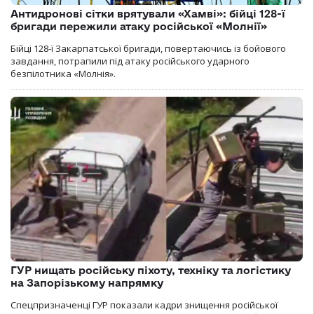
Антидронові сітки врятували «Хамві»: бійці 128-ї
бригади пережили атаку російської «Молнії»
Бійці 128-ї Закарпатської бригади, повертаючись із бойового
завдання, потрапили під атаку російського ударного
безпілотника «Молнія».
ГУР нищать російську піхоту, техніку та логістику
на Запорізькому напрямку
Спецпризначенці ГУР показали кадри знищення російської