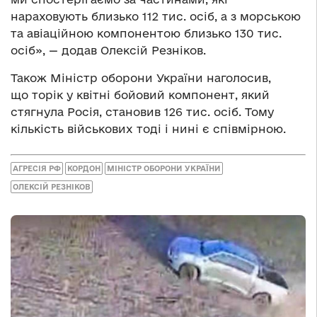
нараховують близько 112 тис. осіб, а з морською
та авіаційною компонентою близько 130 тис.
осіб», — додав Олексій Резніков.
Також Міністр оборони України наголосив,
що торік у квітні бойовий компонент, який
стягнула Росія, становив 126 тис. осіб. Тому
кількість військових тоді і нині є співмірною.
АГРЕСІЯ РФ
КОРДОН
МІНІСТР ОБОРОНИ УКРАЇНИ
ОЛЕКСІЙ РЕЗНІКОВ