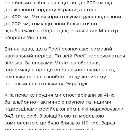
російських військ на відстані до 200 км від
державного кордону України, а хтось —
до 400 км. Ми використовуємо дані щодо зони
до 200 км, тому що вони більш точно
відображають тенденції», — зазначив Міністр
оборони України.
Він нагадав, що в Росії розпочався зимовий
навчальний період. По всій Росії пересуваються
війська. За словами Міністра оборони,
інформацію про це спеціально поширюють,
оскільки вона є засобом тиску «причому —
не тільки і не стільки на Україну».
«На початку грудня ми спостерігали за 41-ю
батальйонно-тактичною групою та іншими
підрозділами російської армії, які нараховували
94,3 тис. осіб. З авіаційною та морською
компонентою це було близько 110 тис. Зараз
ми спостерігаємо за частинами, які