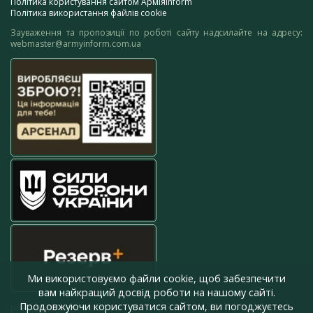
Політика користування сайтом АрміяInform
Політика використання файлів cookie
Зауваження та пропозиції по роботі сайту надсилайте на адресу:
webmaster@armyinform.com.ua
Ми використовуємо файли cookie, щоб забезпечити
вам найкращий досвід роботи на нашому сайті.
Продовжуючи користуватися сайтом, ви погоджуєтесь
press@armyinform.com.ua