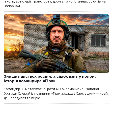
піхоти, артилерії, транспорту, дронів та логістичних об’єктів на
Запоріжжі.
Знищив шістьох росіян, а сімох взяв у полон:
історія командира «Гіря»
Командир 3-ї мотопіхотної роти 43-ї окремої механізованої
бригади Олексій із позивним «Гіря» захищає Харківщину — край,
де народився та виріс.