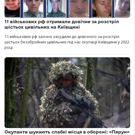
11 військових рф отримали довічне за розстріл
шістьох цивільних на Київщині
11 військових рф заочно засудили до довічного за розстріл
шістьох беззбройних цивільних під час окупації Київщини у 2022
році.
Окупанти шукають слабкі місця в обороні: «Перун»