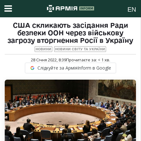
EN
США скликають засідання Ради
безпеки ООН через військову
загрозу вторгнення Росії в Україну
НОВИНИ
НОВИНИ СВІТУ ТА УКРАЇНИ
28 Січня 2022, 8:39
Прочитаєте за:
< 1
хв.
Слідкуйте за АрміяInform в Google