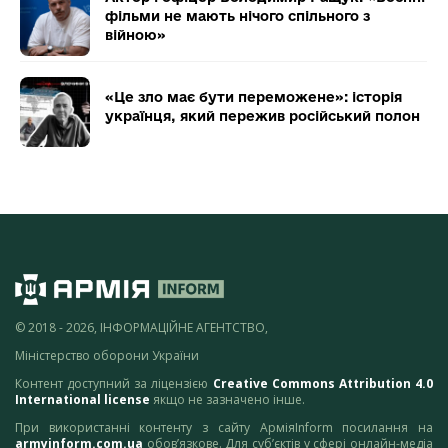
фільми не мають нічого спільного з
війною»
«Це зло має бути переможене»: історія
українця, який пережив російський полон
© 2018 - 2026, ІНФОРМАЦІЙНЕ АГЕНТСТВО,
Міністерство оборони України
Контент доступний за ліцензією
Creative Commons Attribution 4.0
International license
якщо не зазначено інше.
При використанні контенту з сайту АрміяInform посилання на
armyinform.com.ua
обов’язкове. Для суб’єктів у сфері онлайн-медіа