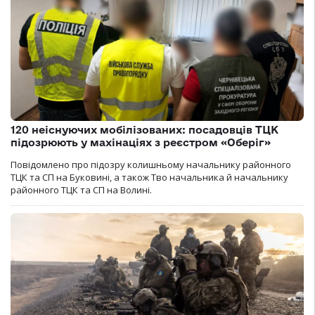
120 неіснуючих мобілізованих: посадовців ТЦК
підозрюють у махінаціях з реєстром «Оберіг»
Повідомлено про підозру колишньому начальнику районного
ТЦК та СП на Буковині, а також Тво начальника й начальнику
районного ТЦК та СП на Волині.