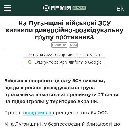
EN
На Луганщині військові ЗСУ
виявили диверсійно-розвідувальну
групу противника
НОВИНИ
ООС
28 Січня 2022, 9:12
Прочитаєте за:
< 1
хв.
Слідкуйте за АрміяInform в Google
Військові опорного пункту ЗСУ виявили,
що диверсійно-розвідувальна група
противника намагалася проникнути 27 січня
на підконтрольну територію України.
Про це
повідомляє
пресцентр штабу ООС.
«На Луганщині, у безпосередній близькості до