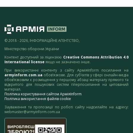
© 2018 - 2026, ІНФОРМАЦІЙНЕ АГЕНТСТВО,
Міністерство оборони України
Контент доступний за ліцензією
Creative Commons Attribution 4.0
International license
якщо не зазначено інше.
При використанні контенту з сайту АрміяInform посилання на
armyinform.com.ua
обов’язкове. Для суб’єктів у сфері онлайн-медіа
обов’язковим є розміщення у першому абзаці матеріалу прямого та
відкритого для пошукових систем гіперпосилання на цитований
матеріал.
Політика користування сайтом АрміяInform
Політика використання файлів cookie
Зауваження та пропозиції по роботі сайту надсилайте на адресу:
webmaster@armyinform.com.ua