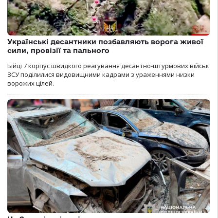
Українські десантники позбавляють ворога живої
сили, провізії та пального
Бійці 7 корпус швидкого реагування десантно-штурмових військ
ЗСУ поділилися видовищними кадрами з ураженнями низки
ворожих цілей.