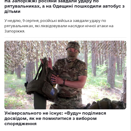
На Запоріжжі росіяни завдали удару по
рятувальниках, а на Одещині пошкодили автобус з
дітьми
У неділю, 9 серпня, російські війська завдали удару по
рятувальниках, які ліквідовували наслідки нічної атаки на
Запоріжжя.
Універсального не існує: «Вуду» поділився
досвідом, як не помилитися з вибором
спорядження