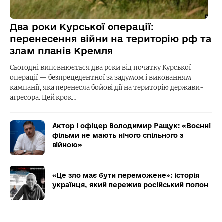
Два роки Курської операції:
перенесення війни на територію рф та
злам планів Кремля
Сьогодні виповнюється два роки від початку Курської
операції — безпрецедентної за задумом і виконанням
кампанії, яка перенесла бойові дії на територію держави-
агресора. Цей крок…
Актор і офіцер Володимир Ращук: «Воєнні
фільми не мають нічого спільного з
війною»
«Це зло має бути переможене»: історія
українця, який пережив російський полон