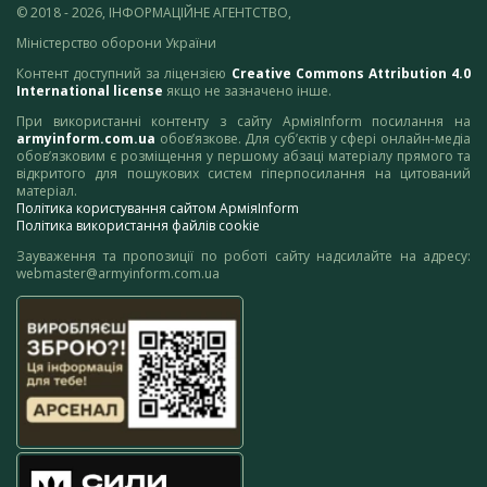
© 2018 - 2026, ІНФОРМАЦІЙНЕ АГЕНТСТВО,
Міністерство оборони України
Контент доступний за ліцензією
Creative Commons Attribution 4.0
International license
якщо не зазначено інше.
При використанні контенту з сайту АрміяInform посилання на
armyinform.com.ua
обов’язкове. Для суб’єктів у сфері онлайн-медіа
обов’язковим є розміщення у першому абзаці матеріалу прямого та
відкритого для пошукових систем гіперпосилання на цитований
матеріал.
Політика користування сайтом АрміяInform
Політика використання файлів cookie
Зауваження та пропозиції по роботі сайту надсилайте на адресу:
webmaster@armyinform.com.ua