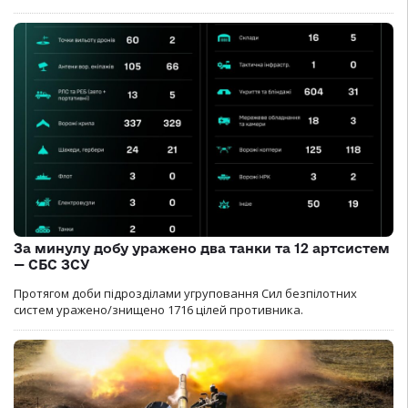
За минулу добу уражено два танки та 12 артсистем
— СБС ЗСУ
Протягом доби підрозділами угруповання Сил безпілотних
систем уражено/знищено 1716 цілей противника.