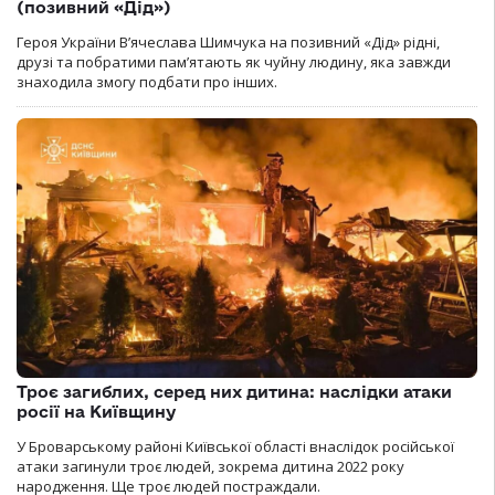
(позивний «Дід»)
Героя України В’ячеслава Шимчука на позивний «Дід» рідні,
друзі та побратими пам’ятають як чуйну людину, яка завжди
знаходила змогу подбати про інших.
Троє загиблих, серед них дитина: наслідки атаки
росії на Київщину
У Броварському районі Київської області внаслідок російської
атаки загинули троє людей, зокрема дитина 2022 року
народження. Ще троє людей постраждали.