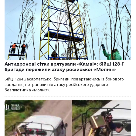
Антидронові сітки врятували «Хамві»: бійці 128-ї
бригади пережили атаку російської «Молнії»
Бійці 128-ї Закарпатської бригади, повертаючись із бойового
завдання, потрапили під атаку російського ударного
безпілотника «Молнія».