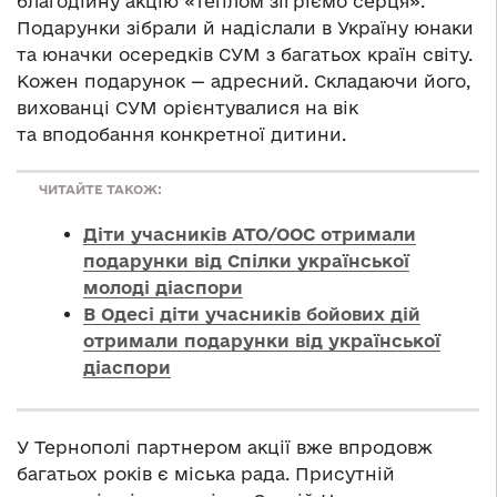
благодійну акцію «Теплом зігріємо серця».
Подарунки зібрали й надіслали в Україну юнаки
та юначки осередків СУМ з багатьох країн світу.
Кожен подарунок — адресний. Складаючи його,
вихованці СУМ орієнтувалися на вік
та вподобання конкретної дитини.
ЧИТАЙТЕ ТАКОЖ:
Діти учасників АТО/ООС отримали
подарунки від Спілки української
молоді діаспори
В Одесі діти учасників бойових дій
отримали подарунки від української
діаспори
У Тернополі партнером акції вже впродовж
багатьох років є міська рада. Присутній