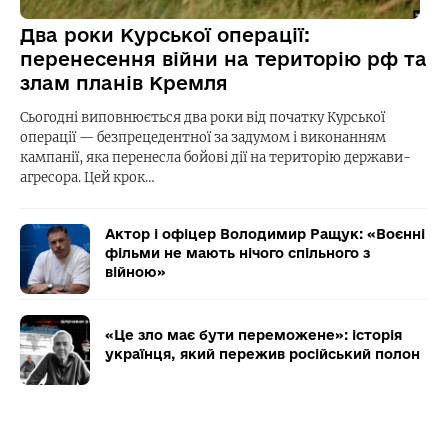
Два роки Курської операції:
перенесення війни на територію рф та
злам планів Кремля
Сьогодні виповнюється два роки від початку Курської
операції — безпрецедентної за задумом і виконанням
кампанії, яка перенесла бойові дії на територію держави-
агресора. Цей крок…
Актор і офіцер Володимир Ращук: «Воєнні
фільми не мають нічого спільного з
війною»
«Це зло має бути переможене»: історія
українця, який пережив російський полон