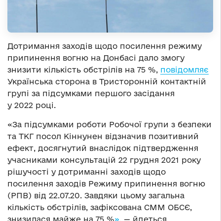
Дотримання заходів щодо посилення режиму
припинення вогню на Донбасі дало змогу
знизити кількість обстрілів на 75 %,
повідомляє
Українська сторона в Тристоронній контактній
групі за підсумками першого засідання
у 2022 році.
«За підсумками роботи Робочої групи з безпеки
та ТКГ посол Кіннунен відзначив позитивний
ефект, досягнутий внаслідок підтвердження
учасниками консультацій 22 грудня 2021 року
рішучості у дотриманні заходів щодо
посилення заходів Режиму припинення вогню
(РПВ) від 22.07.20. Завдяки цьому загальна
кількість обстрілів, зафіксована СММ ОБСЄ,
знизилася майже на 75 %
»
, — йдеться