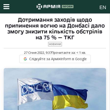
EN
Дотримання заходів щодо
припинення вогню на Донбасі дало
змогу знизити кількість обстрілів
на 75 % — ТКГ
НОВИНИ
27 Січня 2022, 9:37
Прочитаєте за:
< 1
хв.
Слідкуйте за АрміяInform в Google