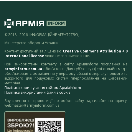
© 2018 - 2026, ІНФОРМАЦІЙНЕ АГЕНТСТВО,
Міністерство оборони України
Контент доступний за ліцензією
Creative Commons Attribution 4.0
International license
якщо не зазначено інше.
При використанні контенту з сайту АрміяInform посилання на
armyinform.com.ua
обов’язкове. Для суб’єктів у сфері онлайн-медіа
обов’язковим є розміщення у першому абзаці матеріалу прямого та
відкритого для пошукових систем гіперпосилання на цитований
матеріал.
Політика користування сайтом АрміяInform
Політика використання файлів cookie
Зауваження та пропозиції по роботі сайту надсилайте на адресу:
webmaster@armyinform.com.ua