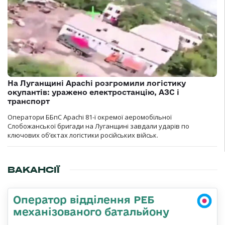
На Луганщині Apachi розгромили логістику
окупантів: уражено електростанцію, АЗС і
транспорт
Оператори ББпС Apachi 81-ї окремої аеромобільної
Слобожанської бригади на Луганщині завдали ударів по
ключових об’єктах логістики російських військ.
ВАКАНСІЇ
Оператор відділення РЕБ
механізованого батальйону