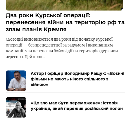
Два роки Курської операції:
перенесення війни на територію рф та
злам планів Кремля
Сьогодні виповнюється два роки від початку Курської
операції — безпрецедентної за задумом і виконанням
кампанії, яка перенесла бойові дії на територію держави-
агресора. Цей крок…
Актор і офіцер Володимир Ращук: «Воєнні
фільми не мають нічого спільного з
війною»
«Це зло має бути переможене»: історія
українця, який пережив російський полон