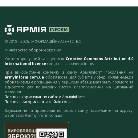
© 2018 - 2026, ІНФОРМАЦІЙНЕ АГЕНТСТВО,
Міністерство оборони України
Контент доступний за ліцензією
Creative Commons Attribution 4.0
International license
якщо не зазначено інше.
При використанні контенту з сайту АрміяInform посилання на
armyinform.com.ua
обов’язкове. Для суб’єктів у сфері онлайн-медіа
обов’язковим є розміщення у першому абзаці матеріалу прямого та
відкритого для пошукових систем гіперпосилання на цитований
матеріал.
Політика користування сайтом АрміяInform
Політика використання файлів cookie
Зауваження та пропозиції по роботі сайту надсилайте на адресу:
webmaster@armyinform.com.ua