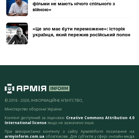
фільми не мають нічого спільного з
війною»
«Це зло має бути переможене»: історія
українця, який пережив російський полон
© 2018 - 2026, ІНФОРМАЦІЙНЕ АГЕНТСТВО,
Міністерство оборони України
Контент доступний за ліцензією
Creative Commons Attribution 4.0
International license
якщо не зазначено інше.
При використанні контенту з сайту АрміяInform посилання на
armyinform.com.ua
обов’язкове. Для суб’єктів у сфері онлайн-медіа