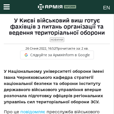
EN
У Києві військовий виш готує
фахівців з питань організації та
ведення територіальної оборони
НОВИНИ
26 Січня 2022, 16:52
Прочитаєте за:
2
хв.
Слідкуйте за АрміяInform в Google
У
Національному університеті оборони імені
Івана Чернях
о
вського кафедра стратегії
національної безпеки та оборони інституту
державного військового управління вперше
розпочала підготовку офіцерів регіональних
управлінь сил територіальної оборони ЗСУ.
Про це
повідомляє
пресслужба військового