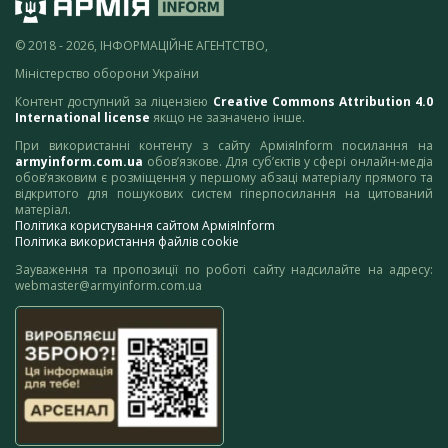
© 2018 - 2026, ІНФОРМАЦІЙНЕ АГЕНТСТВО,
Міністерство оборони України
Контент доступний за ліцензією
Creative Commons Attribution 4.0
International license
якщо не зазначено інше.
При використанні контенту з сайту АрміяInform посилання на
armyinform.com.ua
обов’язкове. Для суб’єктів у сфері онлайн-медіа
обов’язковим є розміщення у першому абзаці матеріалу прямого та
відкритого для пошукових систем гіперпосилання на цитований
матеріал.
Політика користування сайтом АрміяInform
Політика використання файлів cookie
Зауваження та пропозиції по роботі сайту надсилайте на адресу:
webmaster@armyinform.com.ua