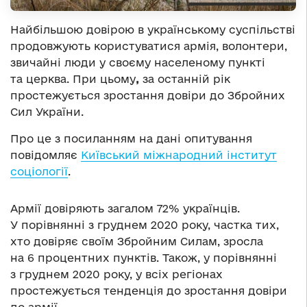
Найбільшою довірою в українському суспільстві
продовжують користуватися армія, волонтери,
звичайні люди у своєму населеному пункті
та церква. При цьому
,
за останній рік
простежується зростання довіри до Збройних
Сил України.
Про це з посиланням на дані опитування
повідомляє
Київський міжнародний інститут
соціології
.
Армії довіряють загалом 72% українців.
У порівнянні з груднем 2020 року, частка тих,
хто довіряє своїм Збройним Силам, зросла
на 6 процентних пунктів. Також, у порівнянні
з груднем 2020 року, у всіх регіонах
простежується тенденція до зростання довіри
до армії.