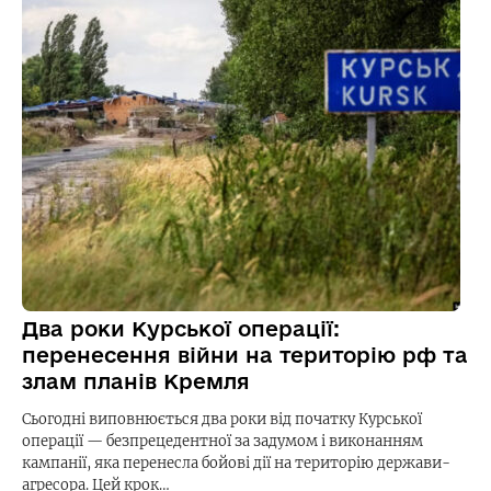
Два роки Курської операції:
перенесення війни на територію рф та
злам планів Кремля
Сьогодні виповнюється два роки від початку Курської
операції — безпрецедентної за задумом і виконанням
кампанії, яка перенесла бойові дії на територію держави-
агресора. Цей крок…