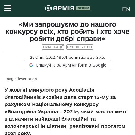
EN
«Ми запрошуємо до нашого
конкурсу всіх, хто робить і хто хоче
робити добрі справи»
ПУБЛІКАЦІЇ
СУСПІЛЬСТВО
26 Січня 2022, 18:57
Прочитаєте за:
3
хв.
Слідкуйте за АрміяInform в Google
image description
У жовтні минулого року Асоціація
благодійників України дала старт 15-му за
рахунком Національному конкурсу
«Благодійна Україна ‒ 2021», який має на меті
відзначити найкращі благодійні та
волонтерські ініціативи, реалізовані протягом
2021 року.