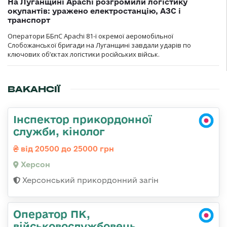
На Луганщині Apachi розгромили логістику
окупантів: уражено електростанцію, АЗС і
транспорт
Оператори ББпС Apachi 81-ї окремої аеромобільної
Слобожанської бригади на Луганщині завдали ударів по
ключових об’єктах логістики російських військ.
ВАКАНСІЇ
Інспектор прикордонної
служби, кінолог
від 20500 до 25000 грн
Херсон
Херсонський прикордонний загін
Оператор ПК,
військовослужбовець