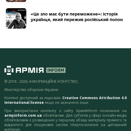
«Це зло має бути переможене»: історія
українця, який пережив російський полон
© 2018 - 2026, ІНФОРМАЦІЙНЕ АГЕНТСТВО,
Міністерство оборони України
Контент доступний за ліцензією
Creative Commons Attribution 4.0
International license
якщо не зазначено інше.
При використанні контенту з сайту АрміяInform посилання на
armyinform.com.ua
обов’язкове. Для суб’єктів у сфері онлайн-медіа
обов’язковим є розміщення у першому абзаці матеріалу прямого та
відкритого для пошукових систем гіперпосилання на цитований
матеріал.