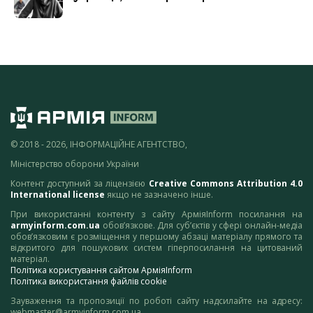
© 2018 - 2026, ІНФОРМАЦІЙНЕ АГЕНТСТВО,
Міністерство оборони України
Контент доступний за ліцензією
Creative Commons Attribution 4.0
International license
якщо не зазначено інше.
При використанні контенту з сайту АрміяInform посилання на
armyinform.com.ua
обов’язкове. Для суб’єктів у сфері онлайн-медіа
обов’язковим є розміщення у першому абзаці матеріалу прямого та
відкритого для пошукових систем гіперпосилання на цитований
матеріал.
Політика користування сайтом АрміяInform
Політика використання файлів cookie
Зауваження та пропозиції по роботі сайту надсилайте на адресу:
webmaster@armyinform.com.ua