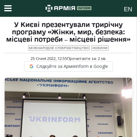
EN
У Києві презентували трирічну
програму «Жінки, мир, безпека:
місцеві потреби ‒ місцеві рішення»
МІЖНАРОДНЕ СПІВРОБІТНИЦТВО
НОВИНИ
25 Січня 2022, 12:55
Прочитаєте за:
2
хв.
Слідкуйте за АрміяInform в Google