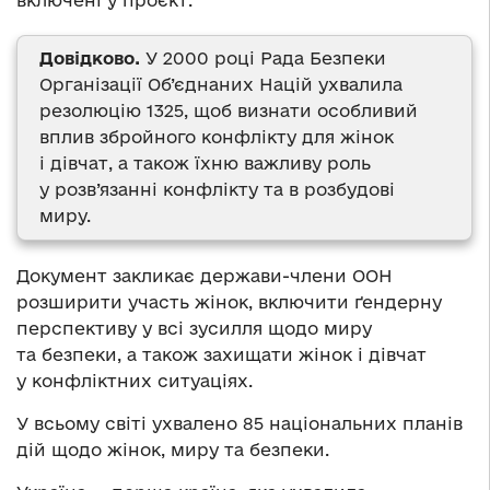
включені у проєкт.
Довідково.
У 2000 році Рада Безпеки
Організації Об’єднаних Націй ухвалила
резолюцію 1325, щоб визнати особливий
вплив збройного конфлікту для жінок
і дівчат, а також їхню важливу роль
у розв’язанні конфлікту та в розбудові
миру.
Документ закликає держави-члени ООН
розширити участь жінок, включити ґендерну
перспективу у всі зусилля щодо миру
та безпеки, а також захищати жінок і дівчат
у конфліктних ситуаціях.
У всьому світі ухвалено 85 національних планів
дій щодо жінок, миру та безпеки.