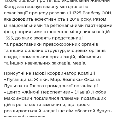
Також йшлося про те, що Український Жіночий
Фонд застосовує власну методологію
локалізації процесу резолюції 1325 Радбезу ООН,
яка доводить ефективність з 2018 року. Разом
із національними та регіональними партнерами
фонд сприятиме створенню місцевих коаліцій
1325, до яких входять представниці
та представники правоохоронних органів
та інших силових структур, місцевих органів
влади, громадських організацій, військових
та інших навчальних закладів, медіа.
Присутні на заході координатор Коаліції
«Луганщина: Жінки. Мир. Безпека» Оксана
Луньова та Голова громадської організації
«Центр «Жіночі Перспективи» (Львів) Любов
Максимович поділилися планами подальших
дій в регіонах та зазначили, що проєкт
розширюється й надалі ще сім областей будуть