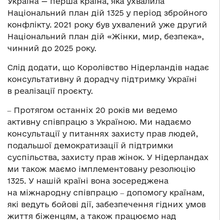
Україна — перша країна, яка ухвалила
Національний план дій 1325 у період збройного
конфлікту. 2021 року був ухвалений уже другий
Національний план дій «Жінки, мир, безпека»,
чинний до 2025 року.
Слід додати, що Королівство Нідерландів надає
консультативну й дорадчу підтримку Україні
в реалізації проєкту.
‒ Протягом останніх 20 років ми ведемо
активну співпрацю з Україною. Ми надаємо
консультації у питаннях захисту прав людей,
подальшої демократизації й підтримки
суспільства, захисту прав жінок. У Нідерландах
ми також маємо імплементовану резолюцію
1325. У нашій країні вона зосереджена
на міжнародну співпрацю ‒ допомогу країнам,
які ведуть бойові дії, забезпечення гідних умов
життя біженцям, а також працюємо над