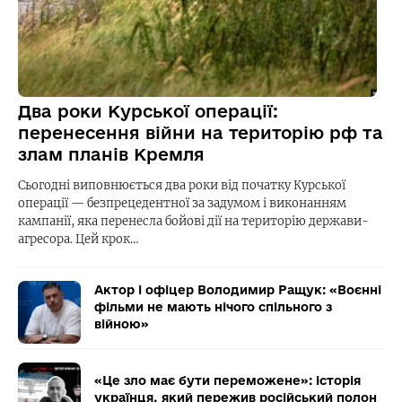
Два роки Курської операції:
перенесення війни на територію рф та
злам планів Кремля
Сьогодні виповнюється два роки від початку Курської
операції — безпрецедентної за задумом і виконанням
кампанії, яка перенесла бойові дії на територію держави-
агресора. Цей крок…
Актор і офіцер Володимир Ращук: «Воєнні
фільми не мають нічого спільного з
війною»
«Це зло має бути переможене»: історія
українця, який пережив російський полон