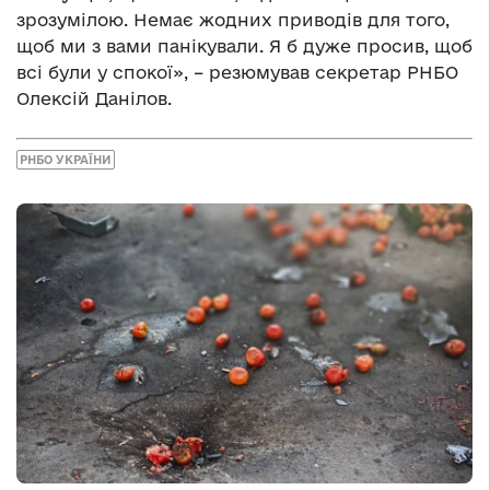
зрозумілою. Немає жодних приводів для того,
щоб ми з вами панікували. Я б дуже просив, щоб
всі були у спокої», – резюмував секретар РНБО
Олексій Данілов.
РНБО УКРАЇНИ