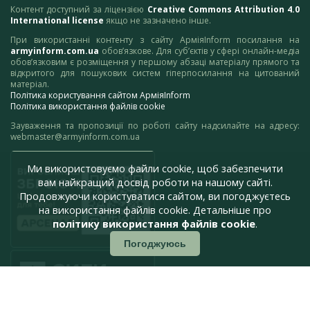
Контент доступний за ліцензією
Creative Commons Attribution 4.0
International license
якщо не зазначено інше.
При використанні контенту з сайту АрміяInform посилання на
armyinform.com.ua
обов’язкове. Для суб’єктів у сфері онлайн-медіа
обов’язковим є розміщення у першому абзаці матеріалу прямого та
відкритого для пошукових систем гіперпосилання на цитований
матеріал.
Політика користування сайтом АрміяInform
Політика використання файлів cookie
Зауваження та пропозиції по роботі сайту надсилайте на адресу:
webmaster@armyinform.com.ua
Ми використовуємо файли cookie, щоб забезпечити
вам найкращий досвід роботи на нашому сайті.
Продовжуючи користуватися сайтом, ви погоджуєтесь
на використання файлів cookie. Детальніше про
політику використання файлів cookie
.
Погоджуюсь