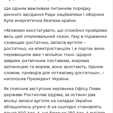
Ще одним важливим питанням порядку
денного засідання Ради нацбезпеки і оборони
була енергетична безпека країни.
«Можемо констатувати, що спокійно пройдемо
весь цей опалювальний сезон. Газу в підземних
сховищах достатньо, запасів вугілля –
достатньо, на електростанціях і в портах вони
перевищили вже 1 мільйон тонн. Щодня
завдяки ритмічним поставкам, зокрема
залізницею та морем, вони зростають. Одним
словом, приводів для оптимізму достатньо», –
наголосив Президент України.
Як пояснив заступник керівника Офісу Глави
держави Ростислав Шурма, за останні два
місяці запаси вугілля на складах України
збільшились утричі й на сьогодні становлять
понад 800 тис. т, ще близько 280 тис. т вугілля