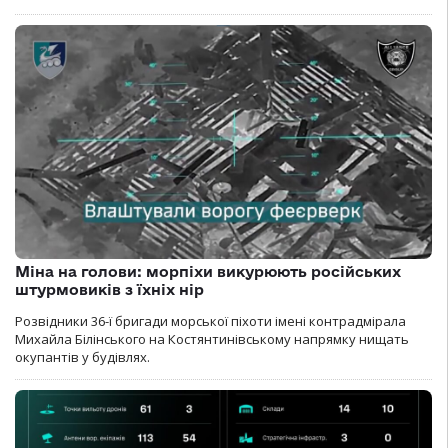
Міна на голови: морпіхи викурюють російських
штурмовиків з їхніх нір
Розвідники 36-ї бригади морської піхоти імені контрадмірала
Михайла Білінського на Костянтинівському напрямку нищать
окупантів у будівлях.