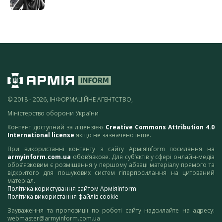
© 2018 - 2026, ІНФОРМАЦІЙНЕ АГЕНТСТВО,
Міністерство оборони України
Контент доступний за ліцензією
Creative Commons Attribution 4.0
International license
якщо не зазначено інше.
При використанні контенту з сайту АрміяInform посилання на
armyinform.com.ua
обов’язкове. Для суб’єктів у сфері онлайн-медіа
обов’язковим є розміщення у першому абзаці матеріалу прямого та
відкритого для пошукових систем гіперпосилання на цитований
матеріал.
Політика користування сайтом АрміяInform
Політика використання файлів cookie
Зауваження та пропозиції по роботі сайту надсилайте на адресу:
webmaster@armyinform.com.ua