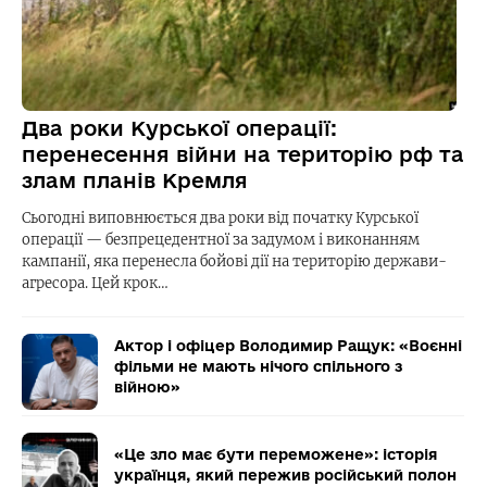
Два роки Курської операції:
перенесення війни на територію рф та
злам планів Кремля
Сьогодні виповнюється два роки від початку Курської
операції — безпрецедентної за задумом і виконанням
кампанії, яка перенесла бойові дії на територію держави-
агресора. Цей крок…
Актор і офіцер Володимир Ращук: «Воєнні
фільми не мають нічого спільного з
війною»
«Це зло має бути переможене»: історія
українця, який пережив російський полон