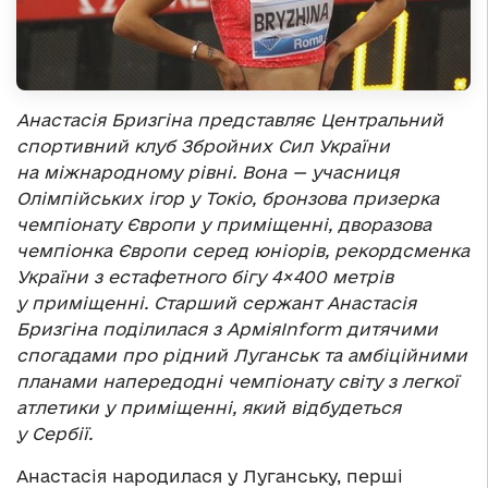
Анастасія
Бризгіна
представляє Центральний
спортивний клуб Збройних Сил України
на міжнародному рівні. Вона — учасниця
Олімпійських ігор у Токіо, бронзова призерка
чемпіонату Європи у приміщенні, дворазова
чемпіонка Європи серед юніорів, рекордсменка
України з естафетного бігу 4×400 метрів
у приміщенні. Старший сержант Анастасія
Бризгіна поділилася з АрміяInform дитячими
спогадами про рідний Луганськ та амбіційними
планами напередодні
чемпіонату світу з легкої
атлетики у приміщенні, який відбудеться
у Сербії.
Анастасія народилася у Луганську, перші