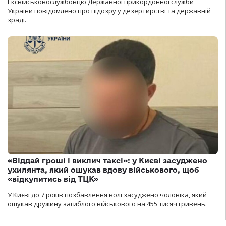
Ексвійськовослужбовцю Державної прикордонної служби
України повідомлено про підозру у дезертирстві та державній
зраді.
«Віддай гроші і виклич таксі»: у Києві засуджено
ухилянта, який ошукав вдову військового, щоб
«відкупитись від ТЦК»
У Києві до 7 років позбавлення волі засуджено чоловіка, який
ошукав дружину загиблого військового на 455 тисяч гривень.