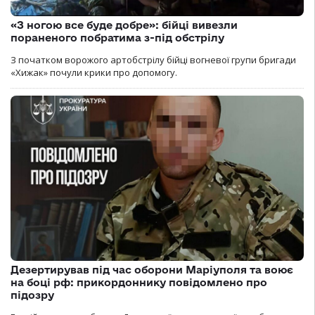
«З ногою все буде добре»: бійці вивезли
пораненого побратима з-під обстрілу
З початком ворожого артобстрілу бійці вогневої групи бригади
«Хижак» почули крики про допомогу.
Дезертирував під час оборони Маріуполя та воює
на боці рф: прикордоннику повідомлено про
підозру