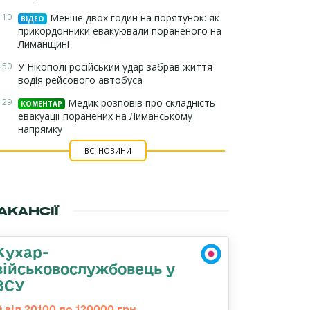
:10
Менше двох годин на порятунок: як
ВІДЕО
прикордонники евакуювали пораненого на
Лиманщині
:50
У Нікополі російський удар забрав життя
водія рейсового автобуса
:29
Медик розповів про складність
КОМЕНТАР
евакуації поранених на Лиманському
напрямку
ВСІ НОВИНИ
АКАНСІЇ
Кухар-
військовослужбовець у
ЗСУ
від 20100 до 120000 грн