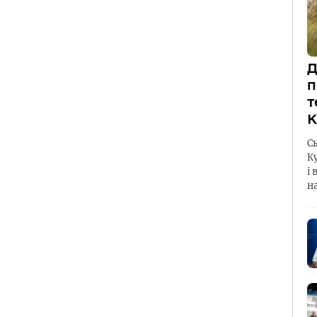
Д
п
т
К
С
К
і 
н