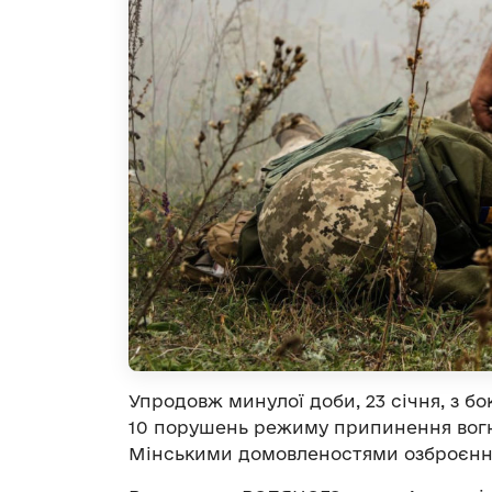
Упродовж минулої доби, 23 січня, з б
10 порушень режиму припинення вогню
Мінськими домовленостями озброєнн