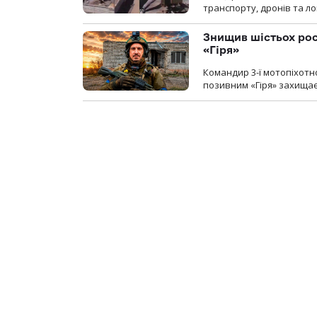
транспорту, дронів та ло
Знищив шістьох росі
«Гіря»
Командир 3-ї мотопіхотно
позивним «Гіря» захищає