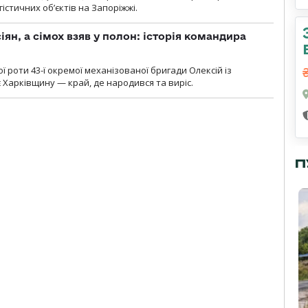
гістичних об’єктів на Запоріжжі.
ян, а сімох взяв у полон: історія командира
ї роти 43-ї окремої механізованої бригади Олексій із
 Харківщину — край, де народився та виріс.
П