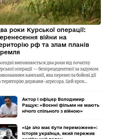
ва роки Курської операції:
еренесення війни на
ериторію рф та злам планів
ремля
ьогодні виповнюється два роки від початку
урської операції — безпрецедентної за задумом
виконанням кампанії, яка перенесла бойові дії
а територію держави-агресора. Цей крок…
Актор і офіцер Володимир
Ращук: «Воєнні фільми не мають
нічого спільного з війною»
«Це зло має бути переможене»:
історія українця, який пережив