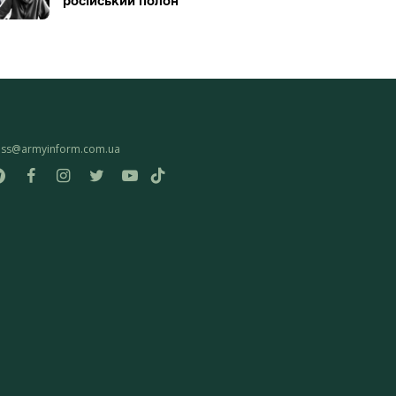
російський полон
ess@armyinform.com.ua