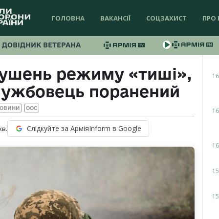
ГОЛОВНА
ВАКАНСІЇ
СОЦЗАХИСТ
ПРО 
ДОВІДНИК ВЕТЕРАНА
рушень режиму «тиші»,
16
лужбовець поранений
ОВИНИ
ООС
16
Слідкуйте за АрміяInform в Google
хв.
16
15
15