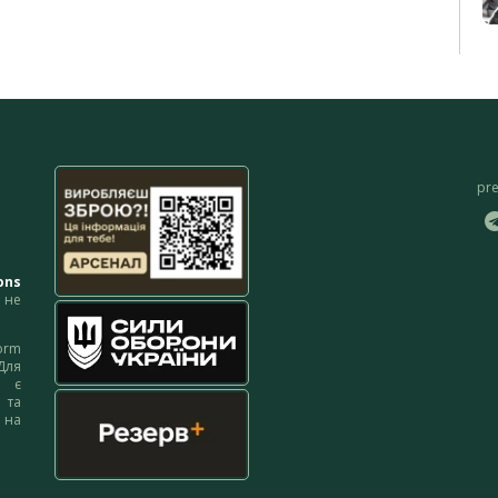
pr
ons
не
orm
Для
м є
 та
 на