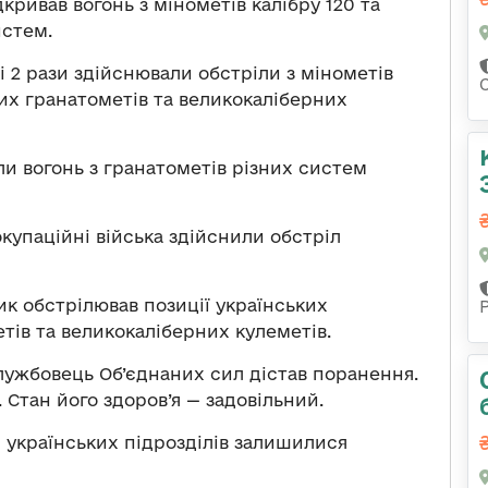
кривав вогонь з мінометів калібру 120 та
истем.
 2 рази здійснювали обстріли з мінометів
их гранатометів та великокаліберних
и вогонь з гранатометів різних систем
упаційні війська здійснили обстріл
 обстрілював позиції українських
тів та великокаліберних кулеметів.
лужбовець Об’єднаних сил дістав поранення.
. Стан його здоров’я — задовільний.
 українських підрозділів залишилися