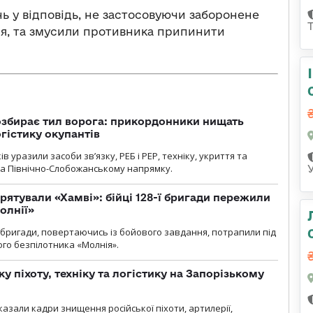
нь у відповідь, не застосовуючи заборонене
я, та змусили противника припинити
озбирає тил ворога: прикордонники нищать
огістику окупантів
 уразили засоби зв’язку, РЕБ і РЕР, техніку, укриття та
на Північно-Слобожанському напрямку.
рятували «Хамві»: бійці 128-ї бригади пережили
олнії»
ї бригади, повертаючись із бойового завдання, потрапили під
ого безпілотника «Молнія».
у піхоту, техніку та логістику на Запорізькому
азали кадри знищення російської піхоти, артилерії,