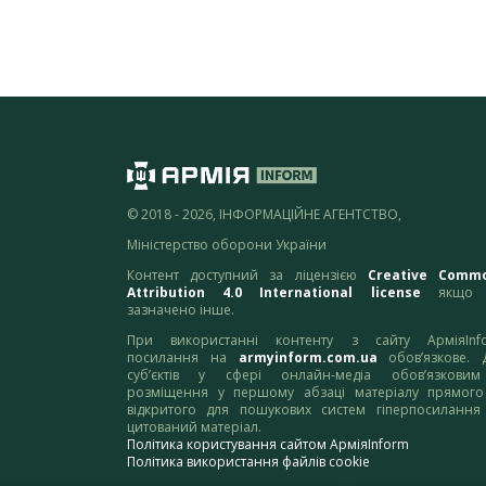
© 2018 - 2026, ІНФОРМАЦІЙНЕ АГЕНТСТВО,
Міністерство оборони України
Контент доступний за ліцензією
Creative Comm
Attribution 4.0 International license
якщо 
зазначено інше.
При використанні контенту з сайту АрміяInf
посилання на
armyinform.com.ua
обов’язкове. 
суб’єктів у сфері онлайн-медіа обов’язкови
розміщення у першому абзаці матеріалу прямого
відкритого для пошукових систем гіперпосилання
цитований матеріал.
Політика користування сайтом АрміяInform
Політика використання файлів cookie