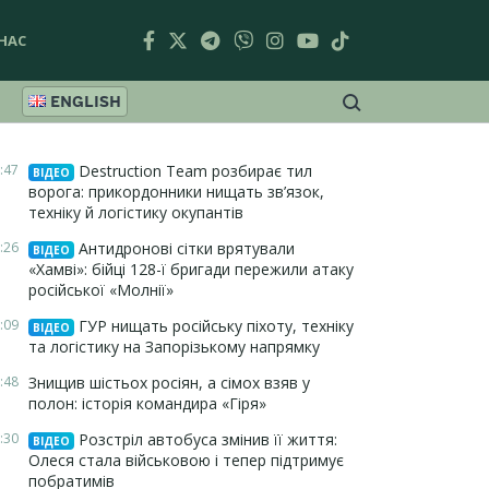
НАС
ENGLISH
:47
Destruction Team розбирає тил
ВІДЕО
ворога: прикордонники нищать зв’язок,
техніку й логістику окупантів
:26
Антидронові сітки врятували
ВІДЕО
«Хамві»: бійці 128-ї бригади пережили атаку
російської «Молнії»
:09
ГУР нищать російську піхоту, техніку
ВІДЕО
та логістику на Запорізькому напрямку
:48
Знищив шістьох росіян, а сімох взяв у
полон: історія командира «Гіря»
:30
Розстріл автобуса змінив її життя:
ВІДЕО
Олеся стала військовою і тепер підтримує
побратимів