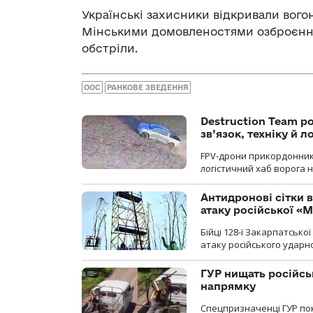
Українські захисники відкривали вого
Мінськими домовленостями озброєнн
обстріли.
ООС
РАНКОВЕ ЗВЕДЕННЯ
Destruction Team р
зв’язок, техніку й л
FPV-дрони прикордонників
логістичний хаб ворога 
Антидронові сітки в
атаку російської «М
Бійці 128-ї Закарпатсько
атаку російського ударн
ГУР нищать російськ
напрямку
Спецпризначенці ГУР пок