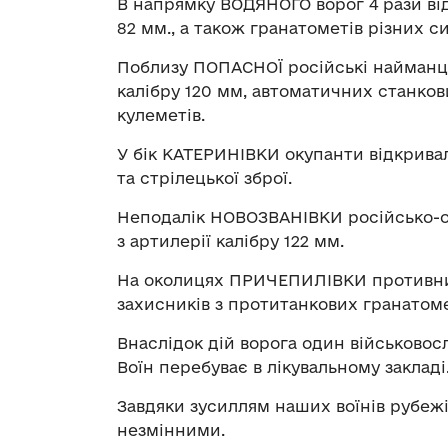
В напрямку ВОДЯНОГО ворог 4 рази від
82 мм., а також гранатометів різних с
Поблизу ПОПАСНОЇ російські найманці
калібру 120 мм, автоматичних станков
кулеметів.
У бік КАТЕРИНІВКИ окупанти відкривал
та стрілецької зброї.
Неподалік НОВОЗВАНІВКИ російсько-ок
з артилерії калібру 122 мм.
На околицях ПРИЧЕПИЛІВКИ противник
захисників з протитанкових гранатоме
Внаслідок дій ворога один військовос
Воїн перебуває в лікувальному закладі
Завдяки зусиллям наших воїнів рубежі
незмінними.