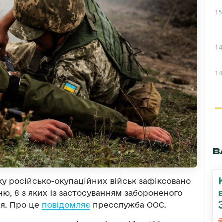
15
14
14
В
оку російсько-окупаційних військ зафіксовано
, 8 з яких із застосуванням забороненого
я. Про це
повідомляє
пресслужба ООС.