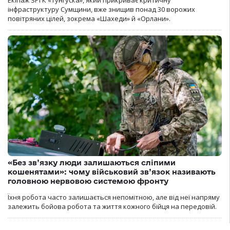
Екіпаж ЗРГК «Тунгуска», який прикриває критичну
інфраструктуру Сумщини, вже знищив понад 30 ворожих
повітряних цілей, зокрема «Шахеди» й «Орлани».
«Без зв’язку люди залишаються сліпими
кошенятами»: чому військовий зв’язок називають
головною нервовою системою фронту
Їхня робота часто залишається непомітною, але від неї напряму
залежить бойова робота та життя кожного бійця на передовій.