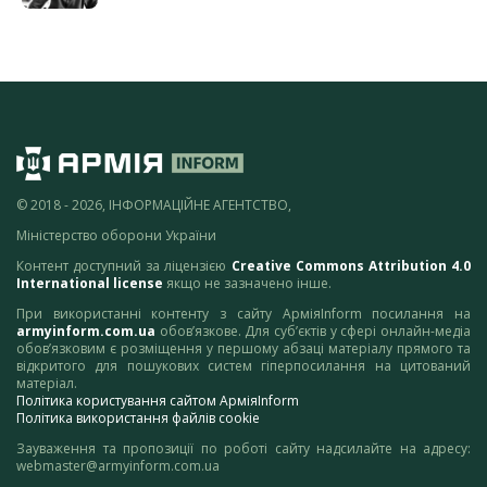
© 2018 - 2026, ІНФОРМАЦІЙНЕ АГЕНТСТВО,
Міністерство оборони України
Контент доступний за ліцензією
Creative Commons Attribution 4.0
International license
якщо не зазначено інше.
При використанні контенту з сайту АрміяInform посилання на
armyinform.com.ua
обов’язкове. Для суб’єктів у сфері онлайн-медіа
обов’язковим є розміщення у першому абзаці матеріалу прямого та
відкритого для пошукових систем гіперпосилання на цитований
матеріал.
Політика користування сайтом АрміяInform
Політика використання файлів cookie
Зауваження та пропозиції по роботі сайту надсилайте на адресу:
webmaster@armyinform.com.ua