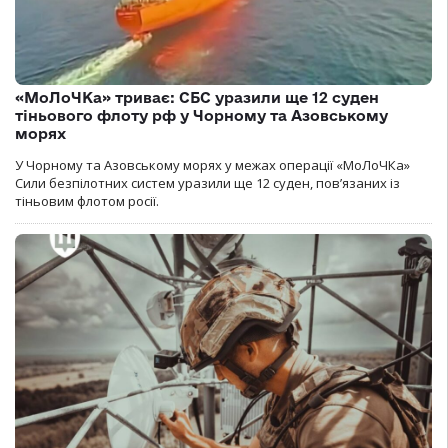
«МоЛоЧКа» триває: СБС уразили ще 12 суден
тіньового флоту рф у Чорному та Азовському
морях
У Чорному та Азовському морях у межах операції «МоЛоЧКа»
Сили безпілотних систем уразили ще 12 суден, пов’язаних із
тіньовим флотом росії.