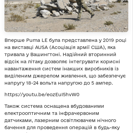
Вперше Puma LE була представлена у 2019 році
на виставці AUSA (Асоціація армії США), яка
тривала у Вашингтоні. Надійний вторинний
відсік на літаку дозволяє інтегрувати корисні
навантаження систем інакших виробників із
виділеним джерелом живлення, що забезпечує
напругу 18-24 вольта напругою до 5 ампер.
https://youtu.be/eozEuI5hvW0
Також система оснащена вбудованими
електрооптичним та інфрачервоним
датчиками, лазерним освітлювачем нічного
бачення для проведення операцій в будь-яку