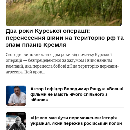
Два роки Курської операції:
перенесення війни на територію рф та
злам планів Кремля
Сьогодні виповнюється два роки від початку Курської
операції — безпрецедентної за задумом і виконанням
кампанії, яка перенесла бойові дії на територію держави-
агресора. Цей крок…
Актор і офіцер Володимир Ращук: «Воєнні
фільми не мають нічого спільного з
війною»
«Це зло має бути переможене»: історія
українця, який пережив російський полон