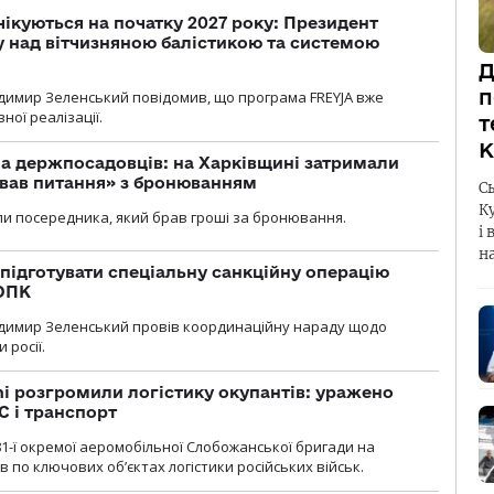
чікуються на початку 2027 року: Президент
у над вітчизняною балістикою та системою
Д
п
димир Зеленський повідомив, що програма FREYJA вже
ної реалізації.
т
К
а держпосадовців: на Харківщині затримали
ував питання» з бронюванням
С
К
и посередника, який брав гроші за бронювання.
і 
н
підготувати спеціальну санкційну операцію
 ОПК
димир Зеленський провів координаційну нараду щодо
 росії.
i розгромили логістику окупантів: уражено
С і транспорт
1-ї окремої аеромобільної Слобожанської бригади на
 по ключових об’єктах логістики російських військ.