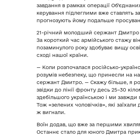
завдання в рамках операції Об’єднани
керування підлеглими вже ставлять з
прогнозують йому подальше просуван
21-річний молодший сержант Дмитро у
За короткий час армійського стажу він
позаминулого року здобуває вищу освіт
сході нашої країни.
— Коли розпочалася російсько-українськ
розумів небезпеку, що принесли на н
сержант Дмитро. — Скажу більше, я ро
звідки до лінії фронту десь 25–30 кіл
здебільшого українською і ми завжди
Тож «зелених чоловічків», які заїхали 
ж вигнали.
Воїн додав, що вже за першими хвилями
Останнє стало для юного Дмитра прик