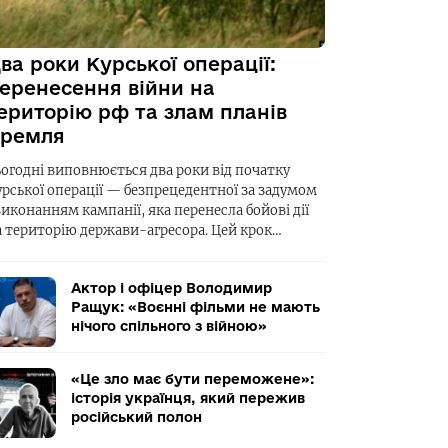
ва роки Курської операції:
еренесення війни на
ериторію рф та злам планів
ремля
ьогодні виповнюється два роки від початку
урської операції — безпрецедентної за задумом
виконанням кампанії, яка перенесла бойові дії
а територію держави-агресора. Цей крок…
Актор і офіцер Володимир
Ращук: «Воєнні фільми не мають
нічого спільного з війною»
«Це зло має бути переможене»:
історія українця, який пережив
російський полон