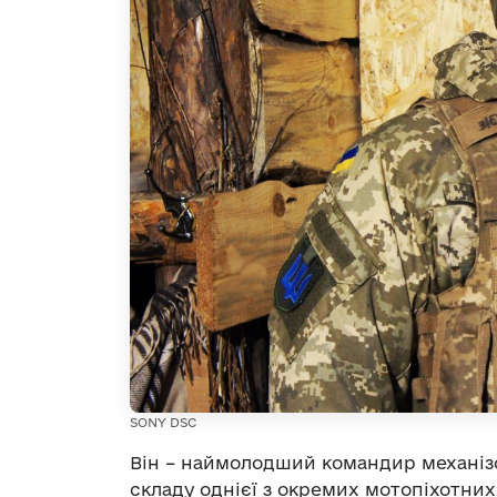
SONY DSC
Він – наймолодший командир механіз
складу однієї з окремих мотопіхотних 