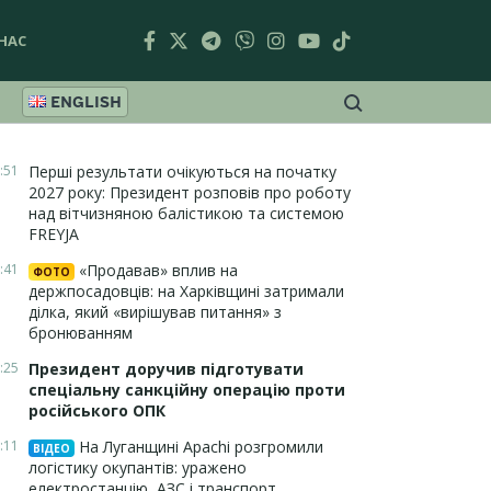
НАС
ENGLISH
:51
Перші результати очікуються на початку
2027 року: Президент розповів про роботу
над вітчизняною балістикою та системою
FREYJA
:41
«Продавав» вплив на
ФОТО
держпосадовців: на Харківщині затримали
ділка, який «вирішував питання» з
бронюванням
:25
Президент доручив підготувати
спеціальну санкційну операцію проти
російського ОПК
:11
На Луганщині Apachi розгромили
ВІДЕО
логістику окупантів: уражено
електростанцію, АЗС і транспорт