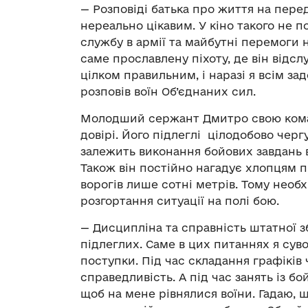
— Розповіді батька про життя на пере
нереально цікавим. У кіно такого не 
службу в армії та майбутні перемоги 
саме прославлену піхоту, де він відсл
цілком правильним, і наразі я всім за
розповів воїн Об’єднаних сил.
Молодший сержант Дмитро свою коман
довірі. Його підлеглі цілодобово чер
залежить виконання бойових завдань в
Також він постійно нагадує хлопцям п
ворогів лише сотні метрів. Тому необх
розгортання ситуації на полі бою.
— Дисципліна та справність штатної з
підлеглих. Саме в цих питаннях я суво
поступки. Під час складання графіків 
справедливість. А під час занять із б
щоб на мене рівнялися воїни. Гадаю, щ