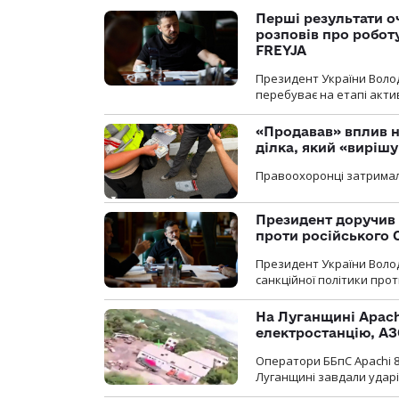
Перші результати о
розповів про робот
FREYJA
Президент України Воло
перебуває на етапі актив
«Продавав» вплив н
ділка, який «виріш
Правоохоронці затримал
Президент доручив 
проти російського
Президент України Воло
санкційної політики проти
На Луганщині Apach
електростанцію, АЗ
Оператори ББпС Apachi 8
Луганщині завдали ударів