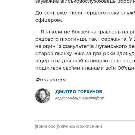
зауважив військовослужбовець Збройн
До речі, вже після першого року служ
офіцером.
— Я ніколи не боявся направлень на рі
рядового піхотинця, так і сержанта. У
на один із факультетів Луганського д
Старобільську. Вже за два роки здобуд
лідерства для осіб із вищою освітою, 
поділився своїми планами воїн Об’єдн
Фото автора
ДМИТРО ГОРБУНОВ
Кореспондент АрміяInform
ВОЇНИ ООС
УКРАЇНСЬКІ ЗАХИСНИКИ