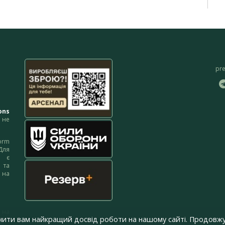
pr
ons
не
orm
Для
м є
 та
 на
 на
чити вам найкращий досвід роботи на нашому сайті. Продовжу