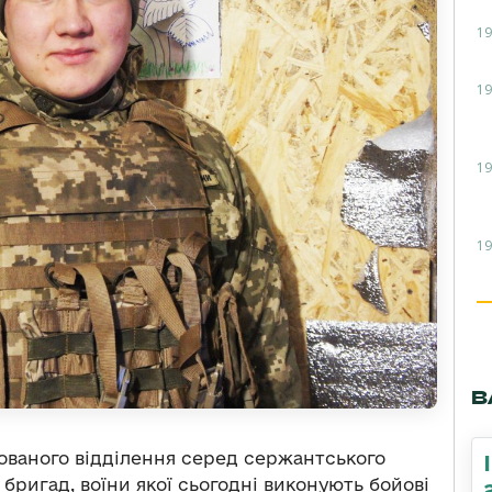
19
19
19
19
В
ованого відділення серед сержантського
бригад, воїни якої сьогодні виконують бойові