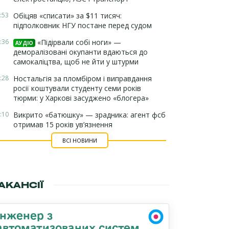
:53
Обіцяв «списати» за $11 тисяч:
підполковник НГУ постане перед судом
:36
«Підірвали собі ноги» —
АУДІО
деморалізовані окупанти вдаються до
самокаліцтва, щоб не йти у штурми
:28
Ностальгія за пломбіром і виправдання
росії коштували студенту семи років
тюрми: у Харкові засуджено «блогера»
:10
Викрито «батюшку» — зрадника: агент фсб
отримав 15 років ув’язнення
ВСІ НОВИНИ
АКАНСІЇ
Інженер з
автоматизованих систем