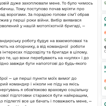
довій дуже захоплювали мене. То було чимось
побачиш. Тому поступово почав мріяти про
над ворогами. За порадою голови сім’ї обрав
ужив у перші роки війни. Вибір виявився
доволений у нашій мотопіхотній бригаді, —
дирську роботу будує на взаємоповазі та
гують на опорнику, а від командної роботи
 інтересах підрозділу та бригади в цілому.
ро те, що вони перебувають на «нулях» і до
ідно завжди бути напоготові до будь-якого
брої — це перші пункти моїх вимог до
рий командир і ніколи не піду на якісь
чергувань я обов’язково враховую соціальну
ойової підготовки стараюся бути найкращим,
о підлеглі все це бачать і поважають мене, —