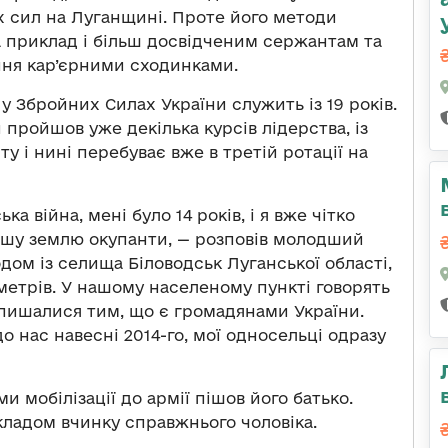
х сил на Луганщині. Проте його методи
а приклад і більш досвідченим сержантам та
ня кар’єрними сходинками.
 Збройних Силах України служить із 19 років.
 пройшов уже декілька курсів лідерства, із
у і нині перебуває вже в третій ротації на
а війна, мені було 14 років, і я вже чітко
ашу землю окупанти, — розповів молодший
дом із селища Біловодськ Луганської області,
ометрів. У нашому населеному пункті говорять
 пишалися тим, що є громадянами України.
до нас навесні 2014-го, мої односельці одразу
 мобілізації до армії пішов його батько.
ладом вчинку справжнього чоловіка.