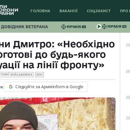
ГОЛОВНА
ВАКАНСІЇ
СОЦЗАХИСТ
ПРО 
ДОВІДНИК ВЕТЕРАНА
ни Дмитро: «Необхідно
20
готові до будь-якого
ації на лінії фронту»
20
ІСТОРІЇ ВІЙСЬКОВИХ
ООС
Слідкуйте за АрміяInform в Google
хв.
20
20