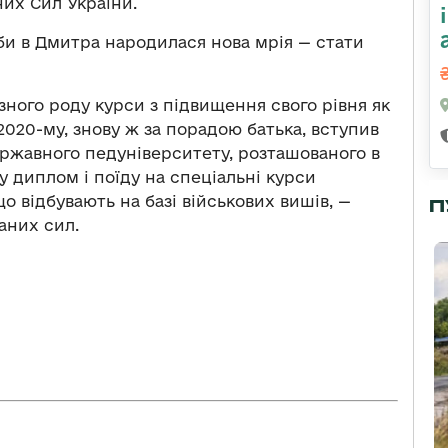
их Сил України.
би в Дмитра народилася нова мрія — стати
зного роду курси з підвищення свого рівня як
 2020-му, знову ж за порадою батька, вступив
ержавного педуніверситету, розташованого в
у диплом і поїду на спеціальні курси
що відбувають на базі військових вишів, —
П
аних сил.