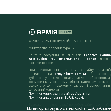
© 2018 - 2026, ІНФОРМАЦІЙНЕ АГЕНТСТВО,
Міністерство оборони України
Контент доступний за ліцензією
Creative Comm
Attribution 4.0 International license
якщо 
зазначено інше.
При використанні контенту з сайту АрміяInf
посилання на
armyinform.com.ua
обов’язкове. 
суб’єктів у сфері онлайн-медіа обов’язкови
розміщення у першому абзаці матеріалу прямого
відкритого для пошукових систем гіперпосилання
цитований матеріал.
Політика користування сайтом АрміяInform
Політика використання файлів cookie
Зауваження та пропозиції по роботі сайту надсилайте
Ми використовуємо файли cookie, щоб забезпе
адресу:
webmaster@armyinform.com.ua