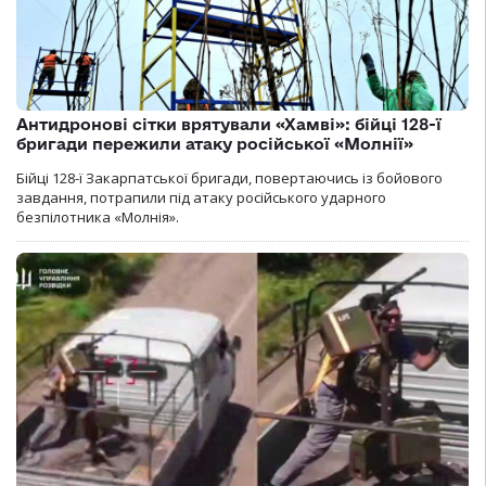
Антидронові сітки врятували «Хамві»: бійці 128-ї
бригади пережили атаку російської «Молнії»
Бійці 128-ї Закарпатської бригади, повертаючись із бойового
завдання, потрапили під атаку російського ударного
безпілотника «Молнія».