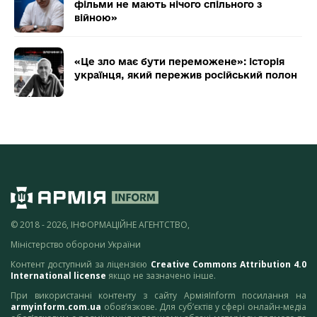
фільми не мають нічого спільного з
війною»
«Це зло має бути переможене»: історія
українця, який пережив російський полон
© 2018 - 2026, ІНФОРМАЦІЙНЕ АГЕНТСТВО,
Міністерство оборони України
Контент доступний за ліцензією
Creative Commons Attribution 4.0
International license
якщо не зазначено інше.
При використанні контенту з сайту АрміяInform посилання на
armyinform.com.ua
обов’язкове. Для суб’єктів у сфері онлайн-медіа