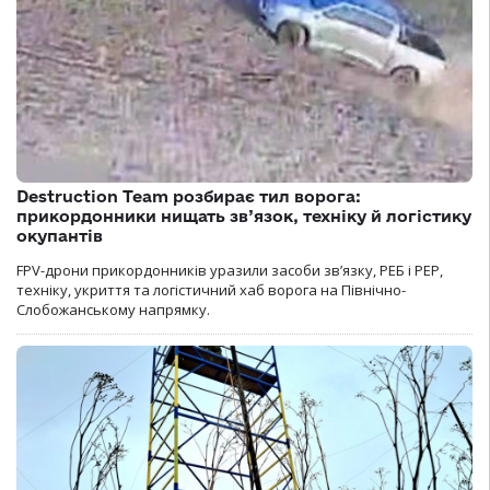
Destruction Team розбирає тил ворога:
прикордонники нищать зв’язок, техніку й логістику
окупантів
FPV-дрони прикордонників уразили засоби зв’язку, РЕБ і РЕР,
техніку, укриття та логістичний хаб ворога на Північно-
Слобожанському напрямку.