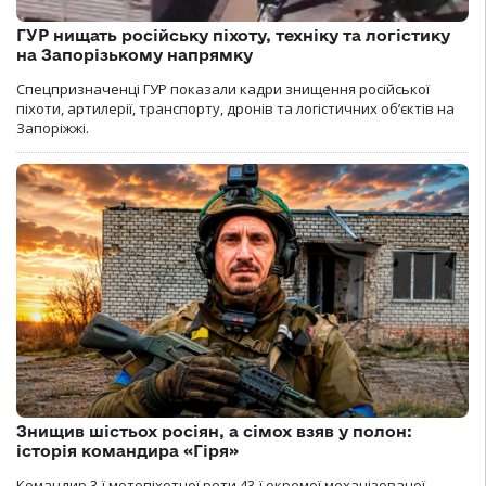
ГУР нищать російську піхоту, техніку та логістику
на Запорізькому напрямку
Спецпризначенці ГУР показали кадри знищення російської
піхоти, артилерії, транспорту, дронів та логістичних об’єктів на
Запоріжжі.
Знищив шістьох росіян, а сімох взяв у полон:
історія командира «Гіря»
Командир 3-ї мотопіхотної роти 43-ї окремої механізованої