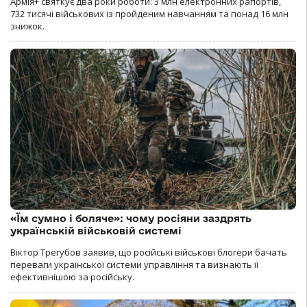
Армія+ святкує два роки роботи: 3 млн електронних рапортів,
732 тисячі військових із пройденим навчанням та понад 16 млн
знижок.
«Їм сумно і боляче»: чому росіяни заздрять
українській військовій системі
Віктор Трегубов заявив, що російські військові блогери бачать
переваги української системи управління та визнають її
ефективнішою за російську.