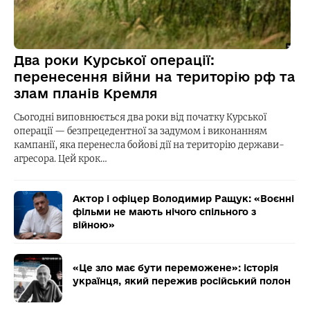
Два роки Курської операції:
перенесення війни на територію рф та
злам планів Кремля
Сьогодні виповнюється два роки від початку Курської
операції — безпрецедентної за задумом і виконанням
кампанії, яка перенесла бойові дії на територію держави-
агресора. Цей крок…
Актор і офіцер Володимир Ращук: «Воєнні
фільми не мають нічого спільного з
війною»
«Це зло має бути переможене»: історія
українця, який пережив російський полон