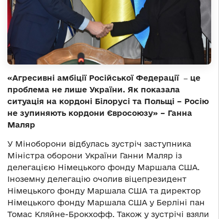
«Агресивні амбіції Російської Федерації ‒ це
проблема не лише України. Як показала
ситуація на кордоні Білорусі та Польщі – Росію
не зупиняють кордони Євросоюзу» – Ганна
Маляр
У Міноборони відбулась зустріч заступника
Міністра оборони України Ганни Маляр із
делегацією Німецького фонду Маршала США.
Іноземну делегацію очолив віцепрезидент
Німецького фонду Маршала США та директор
Німецького фонду Маршала США у Берліні пан
Томас Кляйне-Брокхофф. Також у зустрічі взяли