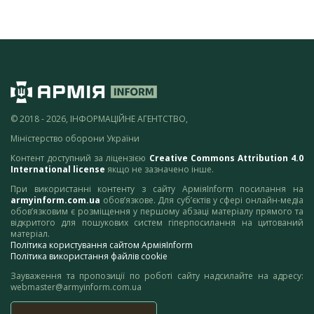
© 2018 - 2026, ІНФОРМАЦІЙНЕ АГЕНТСТВО,
Міністерство оборони України
Контент доступний за ліцензією
Creative Commons Attribution 4.0
International license
якщо не зазначено інше.
При використанні контенту з сайту АрміяInform посилання на
armyinform.com.ua
обов’язкове. Для суб’єктів у сфері онлайн-медіа
обов’язковим є розміщення у першому абзаці матеріалу прямого та
відкритого для пошукових систем гіперпосилання на цитований
матеріал.
Політика користування сайтом АрміяInform
Політика використання файлів cookie
Зауваження та пропозиції по роботі сайту надсилайте на адресу:
webmaster@armyinform.com.ua