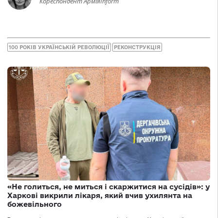
Кореспондент АрміяInform
100 РОКІВ УКРАЇНСЬКІЙ РЕВОЛЮЦІЇ
РЕКОНСТРУКЦІЯ
«Не голиться, не миться і скаржитися на сусідів»: у
Харкові викрили лікаря, який вчив ухилянта на
божевільного