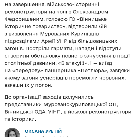
На завершення, військово-історичні
реконструктори на чолі з Олександром
Федоришеним, головою ГО «Вінницьке
історичне товариство», відтворили бій
з визволення Мурованих Курилівців
підрозділами Армії УНР від більшовицьких
загонів. Постріли гармати, напади і відступи
створили обстановку повного занурення в події
столітньої давнини. «В атаку!!!», і — виїзд
на «передову» панцерника «Петлюра», завдяки
якому загони уенерівців перемогли червоних,
взявши їх у полон.
До організації заходів долучились
представники Мурованокуриловецької ОТГ,
Вінницької ОДА, УІНП, військові реконструктори
та історики.
ОКСАНА УРЕТІЙ