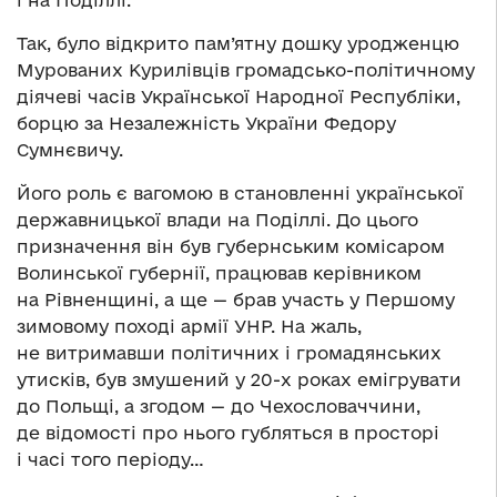
і на Поділлі.
Так, було відкрито пам’ятну дошку уродженцю
Мурованих Курилівців громадсько-політичному
діячеві часів Української Народної Республіки,
борцю за Незалежність України Федору
Сумнєвичу.
Його роль є вагомою в становленні української
державницької влади на Поділлі. До цього
призначення він був губернським комісаром
Волинської губернії, працював керівником
на Рівненщині, а ще — брав участь у Першому
зимовому поході армії УНР. На жаль,
не витримавши політичних і громадянських
утисків, був змушений у 20-х роках емігрувати
до Польщі, а згодом — до Чехословаччини,
де відомості про нього губляться в просторі
і часі того періоду…