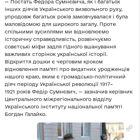
— Постать Федора Сумнєвича, як і багатьох
інших діячів Українського визвольного руху,
упродовж багатьох років замовчувалася і була
маловідомою для широкого загалу. Проте
спільними зусиллями ми відновлюємо
історичну справедливість, розвінчуємо
совєтські міфи задля гідного вшанування
важливих сторінок української історії.
Відкриття дошки є черговим кроком
відновлення пам’яті про видатних уродженців
нашого краю, яким є громадсько-політичний
діяч періоду Української революції 1917–
1921 років Федір Сумнєвич, — зазначив керівник
Центрального міжрегіонального відділу
Українського інституту національної пам’яті
Богдан Галайко.