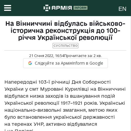
EN
На Вінниччині відбулась військово-
історична реконструкція до 100-
річчя Української революції
СУСПІЛЬСТВО
21 Січня 2022, 16:54
Прочитаєте за:
2
хв.
Слідкуйте за АрміяInform в Google
Напередодні 103-ї річниці Дня Соборності
України у смт Муровані Курилівці на Вінниччині
відбулася низка заходів із вшанування подій
Української революції 1917–1921 років. Українські
національно-визвольні змагання, метою яких
було встановлення української державності
на теренах УНР, активно відбувалися