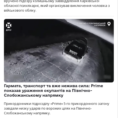
Вручено підозру колишньому заввідділення Харківської
обласної психлікарні, який організував виключення чоловіка з
військового обліку.
Гармата, транспорт та вже нежива сила: Prime
показав ураження окупантів на Північно-
Слобожанському напрямку
Прикордонники підрозділу «Prime» 5-го прикордонного загону
завдали низку ударів по ворожих цілях на Північно-
Слобожанському напрямку.