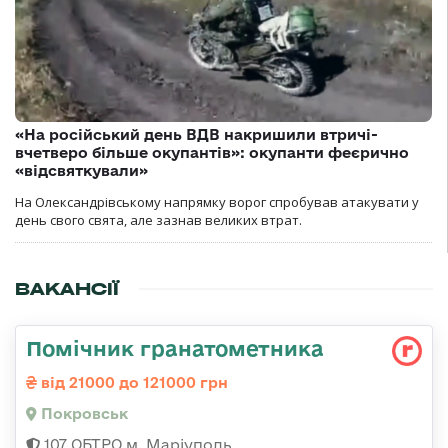
«На російський день ВДВ накришили втричі-
вчетверо більше окупантів»: окупанти феєрично
«відсвяткували»
На Олександрівському напрямку ворог спробував атакувати у
день свого свята, але зазнав великих втрат.
ВАКАНСІЇ
Помічник гранатометника
від 21000 до 121000 грн
Покровськ
107 ОБТРО м. Маріуполь