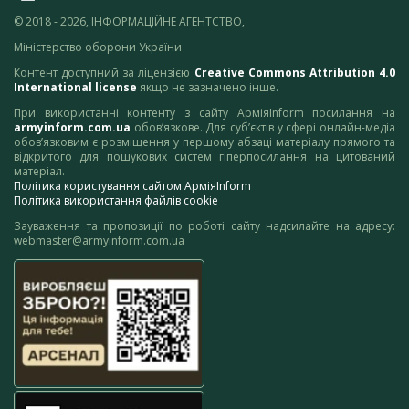
© 2018 - 2026, ІНФОРМАЦІЙНЕ АГЕНТСТВО,
Міністерство оборони України
Контент доступний за ліцензією
Creative Commons Attribution 4.0
International license
якщо не зазначено інше.
При використанні контенту з сайту АрміяInform посилання на
armyinform.com.ua
обов’язкове. Для суб’єктів у сфері онлайн-медіа
обов’язковим є розміщення у першому абзаці матеріалу прямого та
відкритого для пошукових систем гіперпосилання на цитований
матеріал.
Політика користування сайтом АрміяInform
Політика використання файлів cookie
Зауваження та пропозиції по роботі сайту надсилайте на адресу:
webmaster@armyinform.com.ua