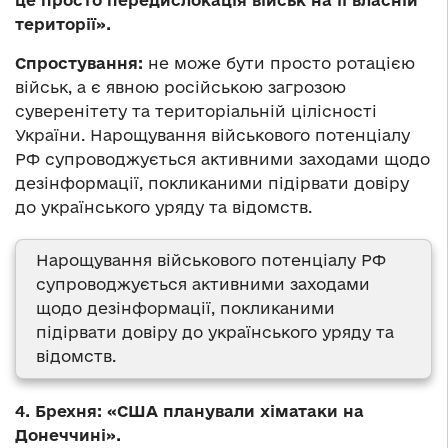
це просто передислокація військ на її власній
території».
Спростування:
не може бути просто ротацією
військ, а є явною російською загрозою
суверенітету та територіальній цілісності
України. Нарощування військового потенціалу
РФ супроводжується активними заходами щодо
дезінформації, покликаними підірвати довіру
до українського уряду та відомств.
Нарощування військового потенціалу РФ
супроводжується активними заходами
щодо дезінформації, покликаними
підірвати довіру до українського уряду та
відомств.
4. Брехня: «США планували хіматаки на
Донеччині».