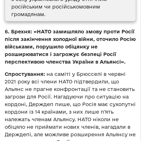
російським чи російськомовним
громадянам.
6. Брехня: «НАТО замишляло змову проти Росії
після закінчення холодної війни, оточило Росію
військами, порушило обіцянку не
розширюватися і загрожує безпеці Росії
перспективою членства України в Альянсі».
Спростування:
на саміті у Брюсселі в червні
2021 року всі члени НАТО підтвердили, що
Альянс не прагне конфронтації та не становить
загрози для Росії. Нагадуючи про ситуацію на
кордоні, Держдеп пише, що Росія має сухопутні
кордони із 14 країнами, з них лише п’ять
належать членам Альянсу. НАТО ніколи не
обіцяло не приймати нових членів, нагадали в
Держдепі, але можливе розширення Альянсу не