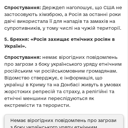
Спростування:
Держдеп наголошує, що США не
застосовують хімзброю, а Росія за останні роки
двічі використала її для нападів та замахів на
супротивників, у тому числі на чужій території.
5. Брехня: «Росія захищає етнічних росіян в
Україні».
Спростування:
немає вірогідних повідомлень
про загрози з боку українського уряду етнічним
російським чи російськомовним громадянам.
Відомство стверджує, є інформація, що
українці в Криму та на Донбасі живуть в умовах
жорстоких репресій та страху, а релігійні та
етнічні меншини переслідуються як
екстремісти та терористи.
Немає вірогідних повідомлень про загрози
з боку українського уряду етнічним