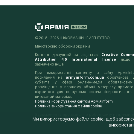
© 2018 - 2026, ІНФОРМАЦІЙНЕ АГЕНТСТВО,
Міністерство оборони України
Контент доступний за ліцензією
Creative Comm
Attribution 4.0 International license
якщо 
зазначено інше.
При використанні контенту з сайту АрміяInf
посилання на
armyinform.com.ua
обов’язкове. 
суб’єктів у сфері онлайн-медіа обов’язкови
розміщення у першому абзаці матеріалу прямого
відкритого для пошукових систем гіперпосилання
цитований матеріал.
Політика користування сайтом АрміяInform
Політика використання файлів cookie
Зауваження та пропозиції по роботі сайту надсилайте
Ми використовуємо файли cookie, щоб забезпе
адресу:
webmaster@armyinform.com.ua
використанн