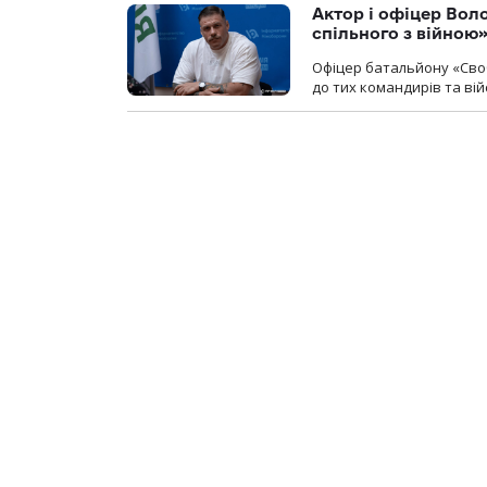
Актор і офіцер Вол
спільного з війною
Офіцер батальйону «Сво
до тих командирів та вій