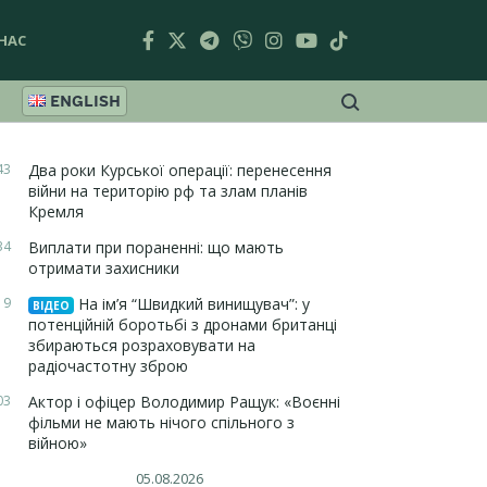
НАС
ENGLISH
43
Два роки Курської операції: перенесення
війни на територію рф та злам планів
Кремля
34
Виплати при пораненні: що мають
отримати захисники
19
На ім’я “Швидкий винищувач”: у
ВІДЕО
потенційній боротьбі з дронами британці
збираються розраховувати на
радіочастотну зброю
03
Актор і офіцер Володимир Ращук: «Воєнні
фільми не мають нічого спільного з
війною»
05.08.2026