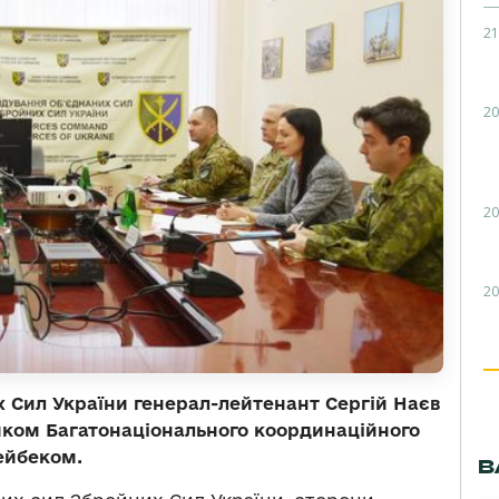
21
20
20
20
 Сил України генерал-лейтенант Сергій
Наєв
иком
Багатонаціонального
координаційного
ейбеком.
В