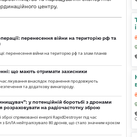
ординаційного центру.
перації: перенесення війни на територію рф та
я
ції: перенесення війни на територію рф та злам планів
нні: що мають отримати захисники
д час лікування внаслідок поранення продовжують
езпечення та додаткову винагороду.
инищувач”: у потенційній боротьбі з дронами
я розраховувати на радіочастотну зброю
зброї спрямованої енергії RapidDestroyer під час
 з БпЛА нейтралізувало 80 дронів, що стало значним кроком