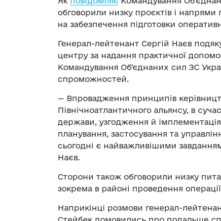
Як
повідомляє
Командування Об’єднан
обговорили низку проєктів і напрями 
на забезпечення підготовки оперативн
Генерал-лейтенант Сергій Наєв подяк
центру за надання практичної допомог
Командування Об’єднаних сил ЗС Укр
спроможностей.
— Впровадження принципів керівництв
Північноатлантичного альянсу, в суч
держави, узгодження й імплементаці
планування, застосування та управлін
сьогодні є найважливішими завданням
Наєв.
Сторони також обговорили низку питан
зокрема в районі проведення операції
Наприкінці розмови генерал-лейтенан
Стейбек домовились про подальше сп