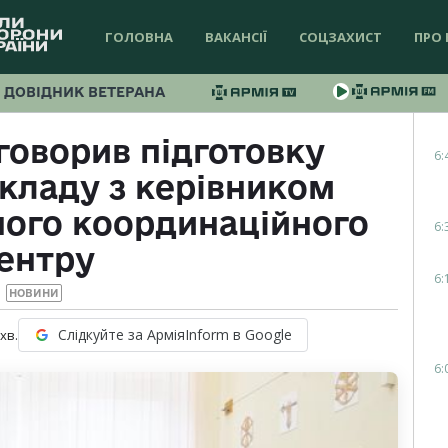
ГОЛОВНА
ВАКАНСІЇ
СОЦЗАХИСТ
ПРО 
ДОВІДНИК ВЕТЕРАНА
говорив підготовку
6:
кладу з керівником
ного координаційного
6:
ентру
6:
НОВИНИ
Слідкуйте за АрміяInform в Google
хв.
6: