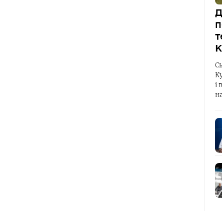
Д
п
т
К
С
К
і 
н