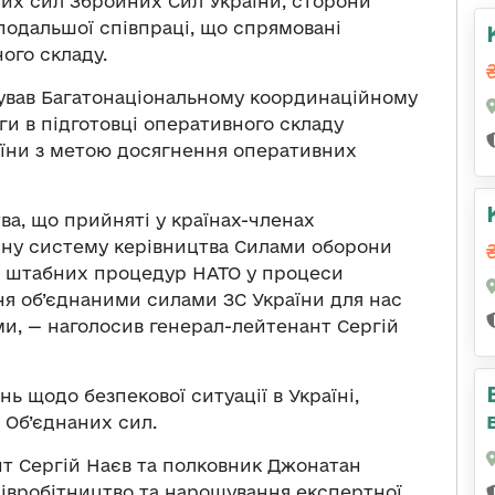
их сил Збройних Сил України, сторони
подальшої співпраці, що спрямовані
ого складу.
ував Багатонаціональному координаційному
и в підготовці оперативного складу
аїни з метою досягнення оперативних
а, що прийняті у країнах-членах
асну систему керівництва Силами оборони
я штабних процедур НАТО у процеси
ня об’єднаними силами ЗС України для нас
и, — наголосив генерал-лейтенант Сергій
ь щодо безпекової ситуації в Україні,
 Об’єднаних сил.
т Сергій Наєв та полковник Джонатан
івробітництво та нарощування експертної