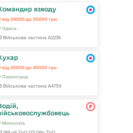
Командир взводу
від 24000 до 50000 грн
Одеса
Військова частина А2238
Кухар
від 25000 до 45000 грн
Павлоград
Військова частина А4759
Водій,
військовослужбовець
Миколаїв
189 об ТрО 123 Обр ТрО