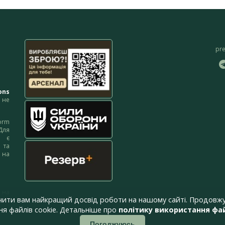
pr
ons
не
orm
Для
м є
 та
 на
 на
чити вам найкращий досвід роботи на нашому сайті. Продовжу
я файлів cookie. Детальніше про
політику використання фай
Погоджуюсь