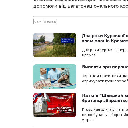
допомоги від Багатонаціонального ко
СЕРГІЙ НАЄВ
Два роки Курської о
злам планів Кремл
Два роки Курської опера
Кремля.
Виплати при поране
Українські захисники пі
отримувати грошове заб
На ім’я “Швидкий в
британці збираютьс
Приладдя радіочастотної 
випробувань із боротьби
у праг