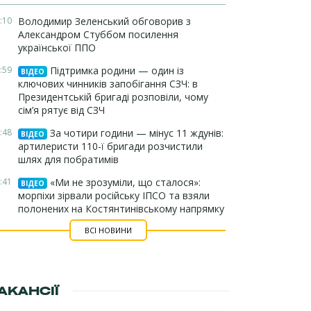
:10
Володимир Зеленський обговорив з
Александром Стуббом посилення
української ППО
:59
Підтримка родини — один із
ВІДЕО
ключових чинників запобігання СЗЧ: в
Президентській бригаді розповіли, чому
сім’я рятує від СЗЧ
:48
За чотири години — мінус 11 ждунів:
ВІДЕО
артилеристи 110-ї бригади розчистили
шлях для побратимів
:41
«Ми не зрозуміли, що сталося»:
ВІДЕО
морпіхи зірвали російську ІПСО та взяли
полонених на Костянтинівському напрямку
ВСІ НОВИНИ
АКАНСІЇ