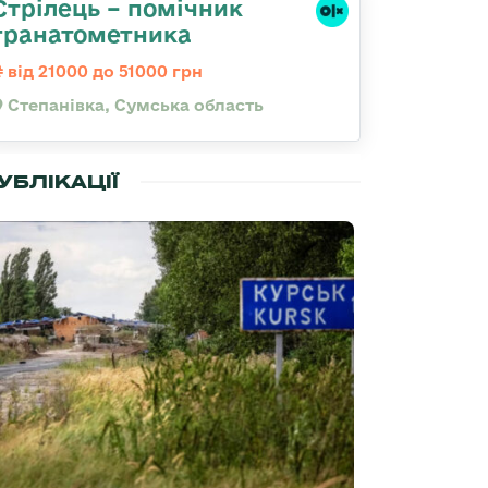
Стрілець – помічник
гранатометника
від 21000 до 51000 грн
Степанівка, Сумська область
УБЛІКАЦІЇ