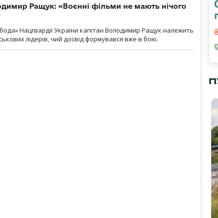
одимир Ращук: «Воєнні фільми не мають нічого
»
бода» Нацгвардії України капітан Володимир Ращук належить
ськових лідерів, чий досвід формувався вже в бою.
П