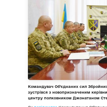
Командувач
О
б’єднаних сил Збройних
зустрівся з новопризначеним
керівн
центру полковником Джонатаном Ст