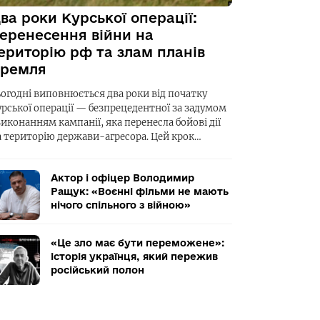
ва роки Курської операції:
еренесення війни на
ериторію рф та злам планів
ремля
ьогодні виповнюється два роки від початку
урської операції — безпрецедентної за задумом
виконанням кампанії, яка перенесла бойові дії
а територію держави-агресора. Цей крок…
Актор і офіцер Володимир
Ращук: «Воєнні фільми не мають
нічого спільного з війною»
«Це зло має бути переможене»:
історія українця, який пережив
російський полон