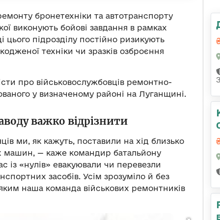
ремонту бронетехніки та автотранспорту
якої виконують бойові завдання в рамках
ці цього підрозділу постійно ризикують
кодженої техніки чи зразків озброєння
вісти про військовослужбовців ремонтно-
ованого у визначеному районі на Луганщині.
аводу важко відрізнити
ів ми, як кажуть, поставили на хід близько
х машин, — каже командир батальйону
ас із «нулів» евакуювали чи перевезли
нспортних засобів. Усім зрозуміло й без
з яким наша команда військових ремонтників