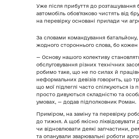
Уже після прибуття до розташування
автомобіль обов’язково чистять від б
на перевірку основані прилади чи агр
За словами командування батальйону,
жодного стороннього слова, бо кожен в
— Основу нашого колективу становля
обслуговування різних технічних засо
робимо таке, що не по силах й праців
неформальних девізів говорить, що тр
що мої підлеглі часто спілкуються із 
просто дивуються складністю та особ
умовах, — додав підполковник Роман.
Приміром, на заміну та перевірку роб
до тижня. А щоб якісно ліквідовувати д
чи відновлювати деякі запчастини, р
та опанували зварювальні роботи арг