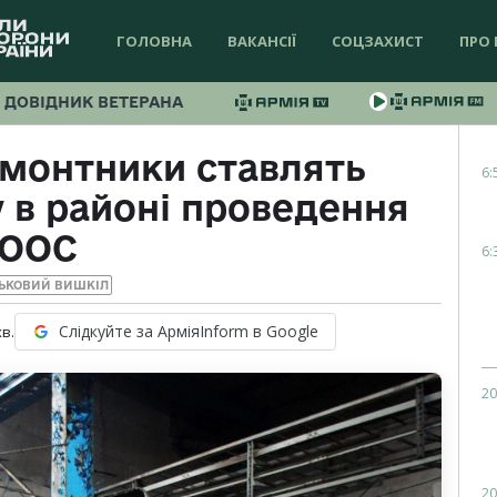
ГОЛОВНА
ВАКАНСІЇ
СОЦЗАХИСТ
ПРО 
ДОВІДНИК ВЕТЕРАНА
емонтники ставлять
6:
у в районі проведення
ООС
6:
ЬКОВИЙ ВИШКІЛ
Слідкуйте за АрміяInform в Google
хв.
20
20