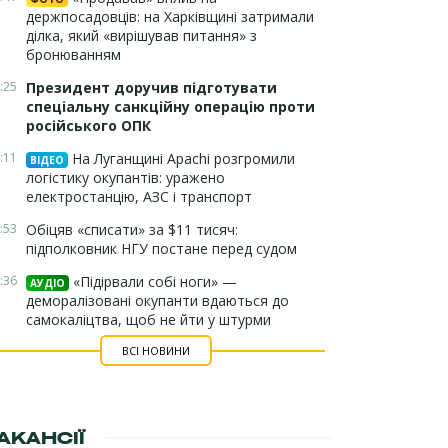
держпосадовців: на Харківщині затримали
ділка, який «вирішував питання» з
бронюванням
:25
Президент доручив підготувати
спеціальну санкційну операцію проти
російського ОПК
:11
На Луганщині Apachi розгромили
ВІДЕО
логістику окупантів: уражено
електростанцію, АЗС і транспорт
:53
Обіцяв «списати» за $11 тисяч:
підполковник НГУ постане перед судом
:36
«Підірвали собі ноги» —
АУДІО
деморалізовані окупанти вдаються до
самокаліцтва, щоб не йти у штурми
ВСІ НОВИНИ
АКАНСІЇ