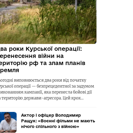
ва роки Курської операції:
еренесення війни на
ериторію рф та злам планів
ремля
ьогодні виповнюється два роки від початку
урської операції — безпрецедентної за задумом
виконанням кампанії, яка перенесла бойові дії
а територію держави-агресора. Цей крок…
Актор і офіцер Володимир
Ращук: «Воєнні фільми не мають
нічого спільного з війною»