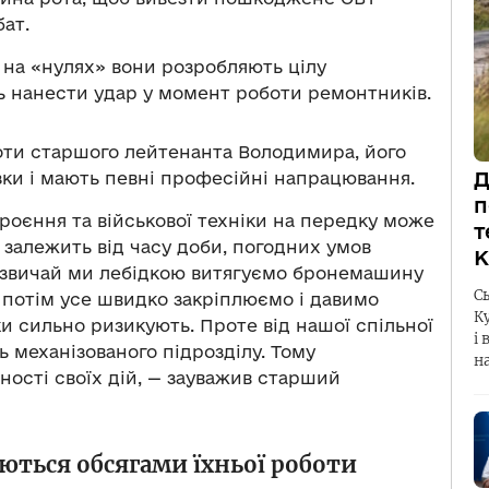
бат.
 на «нулях» вони розробляють цілу
 нанести удар у момент роботи ремонтників.
оти старшого лейтенанта Володимира, його
Д
язки і мають певні професійні напрацювання.
п
роєння та військової техніки на передку може
т
е залежить від часу доби, погодних умов
К
 Зазвичай ми лебідкою витягуємо бронемашину
С
 потім усе швидко закріплюємо і давимо
К
ки сильно ризикують. Проте від нашої спільної
і 
ь механізованого підрозділу. Тому
н
ості своїх дій, — зауважив старший
ються обсягами їхньої роботи