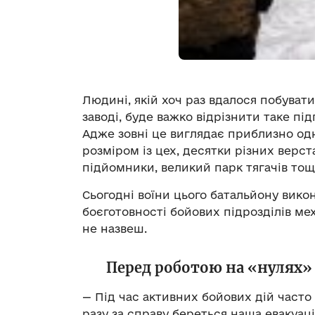
Людині, якій хоч раз вдалося побуват
заводі, буде важко відрізнити таке пі
Адже зовні це виглядає приблизно од
розміром із цех, десятки різних верст
підйомники, великий парк тягачів тощ
Сьогодні воїни цього батальйону вико
боєготовності бойових підрозділів ме
не назвеш.
Перед роботою на «нулях»
— Під час активних бойових дій часто 
разу за справу береться наша евакуа