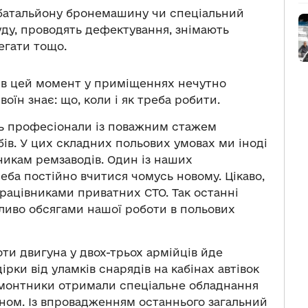
 батальйону бронемашину чи спеціальний
руду, проводять дефектування, знімають
егати тощо.
 в цей момент у приміщеннях нечутно
оїн знає: що, коли і як треба робити.
ть професіонали із поважним стажем
бів. У цих складних польових умовах ми іноді
никам ремзаводів. Один із наших
еба постійно вчитися чомусь новому. Цікаво,
працівниками приватних СТО. Так останні
ливо обсягами нашої роботи в польових
оти двигуна у двох-трьох армійців йде
ірки від уламків снарядів на кабінах автівок
емонтники отримали спеціальне обладнання
оном. Із впровадженням останнього загальний