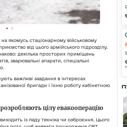
и на якомусь стаціонарному військовому
дприємство від цього армійського підрозділу.
наково: декілька просторих приміщень
атів, зварювальні апарати, спеціальні
о.
нують важливі завдання в інтересах
ханізованої бригади і їхню роботу кабінетною
П
 розробляють цілу евакооперацію
виходить із ладу техніка чи озброєння. Цього
ційна рота, щоб вивезти пошкоджене ОВТ