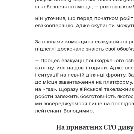
із небезпечного місця, — розповів ком
Він уточнив, що перед початком робіт
евакооперацію. Адже окупанти можуть
За словами командира евакуаційної р
підлеглі досконало знають свої обов’
— Процес евакуації пошкодженого озб
затягнутися на довгі години. Адже вс
і ситуації на певній ділянці фронту.
до місця завантаження на платформу,
на «газ». Щоразу військові такелажни
роботи залежить боєготовність якогос
ми зосереджуємося лише на послідовн
лейтенант Володимир.
На приватних СТО диву