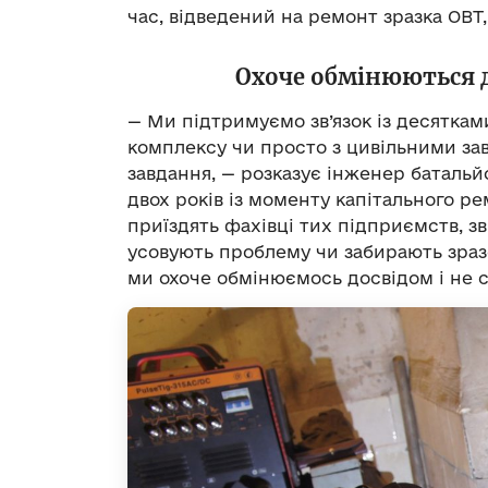
час, відведений на ремонт зразка ОВТ
Охоче обмінюються д
— Ми підтримуємо зв’язок із десятка
комплексу чи просто з цивільними за
завдання, — розказує інженер баталь
двох років із моменту капітального ре
приїздять фахівці тих підприємств, зв
усовують проблему чи забирають зразо
ми охоче обмінюємось досвідом і не с