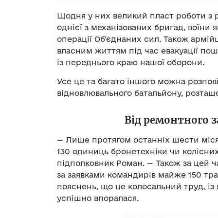
Щодня у них великий пласт роботи з 
однієї з механізованих бригад, воїни 
операції Об’єднаних сил. Також армій
власним життям під час евакуації пош
із переднього краю нашої оборони.
Усе це та багато іншого можна розпо
відновлювального батальйону, розташ
Від ремонтного з
— Лише протягом останніх шести місяц
130 одиниць бронетехніки чи колісни
підполковник Роман. — Також за цей ч
за заявками командирів майже 150 тра
пояснень, що це колосальний труд, і
успішно впоралася.