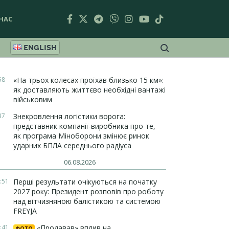
НАС
ENGLISH
58
«На трьох колесах проїхав близько 15 км»:
як доставляють життєво необхідні вантажі
військовим
37
Знекровлення логістики ворога:
представник компанії-виробника про те,
як програма Міноборони змінює ринок
ударних БПЛА середнього радіуса
06.08.2026
:51
Перші результати очікуються на початку
2027 року: Президент розповів про роботу
над вітчизняною балістикою та системою
FREYJA
:41
«Продавав» вплив на
ФОТО