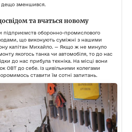
, дещо зменшився.
освідом та вчаться новому
ми підприємств оборонно-промислового
водами, що виконують суміжні з нашими
йону капітан Михайло. — Якщо ж не минуло
монту якогось танка чи автомобіля, то до нас
ідки до нас прибула техніка. На місці вони
к ОВТ до себе. Із цивільними колегами
оромимось ставити їм сотні запитань.