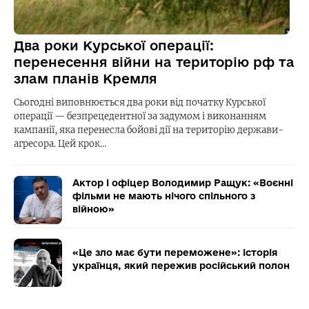
Два роки Курської операції:
перенесення війни на територію рф та
злам планів Кремля
Сьогодні виповнюється два роки від початку Курської
операції — безпрецедентної за задумом і виконанням
кампанії, яка перенесла бойові дії на територію держави-
агресора. Цей крок…
Актор і офіцер Володимир Ращук: «Воєнні
фільми не мають нічого спільного з
війною»
«Це зло має бути переможене»: історія
українця, який пережив російський полон