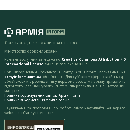
© 2018 - 2026, ІНФОРМАЦІЙНЕ АГЕНТСТВО,
Міністерство оборони України
Контент доступний за ліцензією
Creative Commons Attribution 4.0
International license
якщо не зазначено інше.
При використанні контенту з сайту АрміяInform посилання на
armyinform.com.ua
обов’язкове. Для суб’єктів у сфері онлайн-медіа
обов’язковим є розміщення у першому абзаці матеріалу прямого та
відкритого для пошукових систем гіперпосилання на цитований
матеріал.
Політика користування сайтом АрміяInform
Політика використання файлів cookie
Зауваження та пропозиції по роботі сайту надсилайте на адресу:
webmaster@armyinform.com.ua