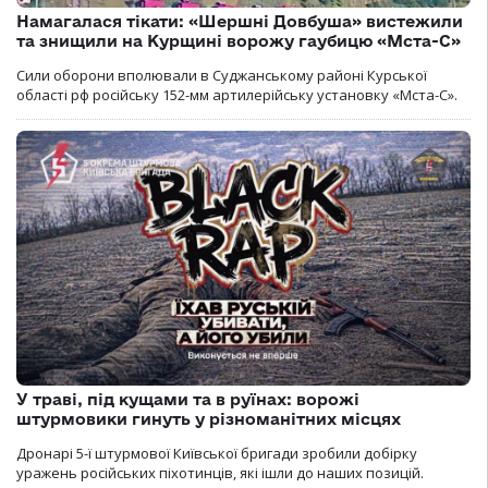
Намагалася тікати: «Шершні Довбуша» вистежили
та знищили на Курщині ворожу гаубицю «Мста-С»
Сили оборони вполювали в Суджанському районі Курської
області рф російську 152-мм артилерійську установку «Мста-С».
У траві, під кущами та в руїнах: ворожі
штурмовики гинуть у різноманітних місцях
Дронарі 5-ї штурмової Київської бригади зробили добірку
уражень російських піхотинців, які ішли до наших позицій.