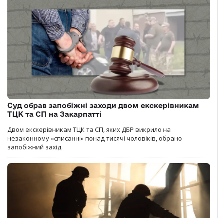
Суд обрав запобіжні заходи двом екскерівникам
ТЦК та СП на Закарпатті
Двом екскерівникам ТЦК та СП, яких ДБР викрило на
незаконному «списанні» понад тисячі чоловіків, обрано
запобіжний захід.