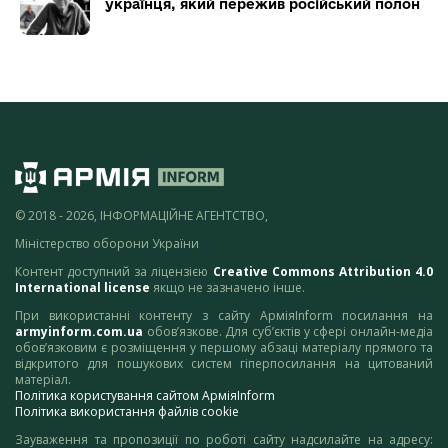
українця, який пережив російський полон
© 2018 - 2026, ІНФОРМАЦІЙНЕ АГЕНТСТВО,
Міністерство оборони України
Контент доступний за ліцензією
Creative Commons Attribution 4.0
International license
якщо не зазначено інше.
При використанні контенту з сайту АрміяInform посилання на
armyinform.com.ua
обов’язкове. Для суб’єктів у сфері онлайн-медіа
обов’язковим є розміщення у першому абзаці матеріалу прямого та
відкритого для пошукових систем гіперпосилання на цитований
матеріал.
Політика користування сайтом АрміяInform
Політика використання файлів cookie
Зауваження та пропозиції по роботі сайту надсилайте на адресу: