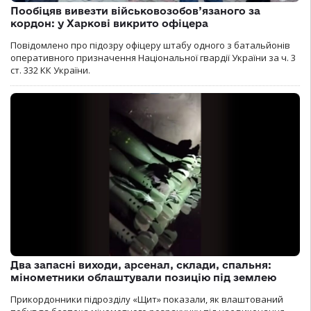
Пообіцяв вивезти військовозобов’язаного за
кордон: у Харкові викрито офіцера
Повідомлено про підозру офіцеру штабу одного з батальйонів
оперативного призначення Національної гвардії України за ч. 3
ст. 332 КК України.
Два запасні виходи, арсенал, склади, спальня:
мінометники облаштували позицію під землею
Прикордонники підрозділу «Щит» показали, як влаштований