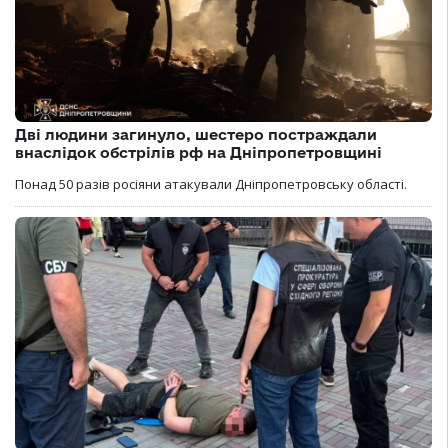
Дві людини загинуло, шестеро постраждали
внаслідок обстрілів рф на Дніпропетровщині
Понад 50 разів росіяни атакували Дніпропетровську області.